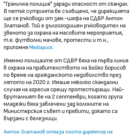
"Гранична полиция" заради опасност от скандал.
В петък сутринта бе съобщено, че дирекцията
ще се ръководи от зам.-шефа на СДВР Антон
Златанов. Той е дългогодишен ръководител на
звеното за охрана на масовите мероприятия,
т.е. футболни мачове, протести и т.н.,
припомня
.
Mediapool
Именно полицаите от СДВР бяха на първа линия
в охрана на правителството на Бойко Борисов
по време на гражданското недоволство през
лятото на 2020 г. Имаше няколко скандални
случая на агресия срещу протестиращи. Най-
бруталният бе на 2 септември, когато група
младежи бяха завлечени зад колоните на
Министерския съвет и пребити, докато са
вързани с белезници.
Антон Златанов отказа поста директор на