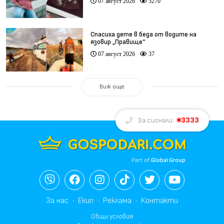
07 август 2026
5270
Спасиха дете в беда от водите на
язовир „Правище“
07 август 2026
37
Виж още
3333
За сигнали:
Part of
Global Group
За нас
Екип
Реклама
Контакти
Общи условия