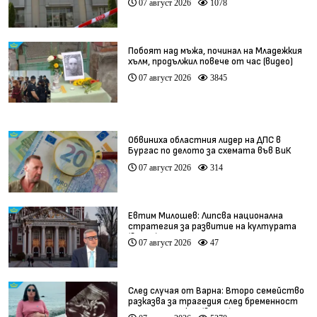
07 август 2026
1078
Побоят над мъжа, починал на Младежкия
хълм, продължил повече от час (видео)
07 август 2026
3845
Обвиниха областния лидер на ДПС в
Бургас по делото за схемата във ВиК
07 август 2026
314
Евтим Милошев: Липсва национална
стратегия за развитие на културата
(видео)
07 август 2026
47
След случая от Варна: Второ семейство
разказва за трагедия след бременност
при същия лекар (видео)