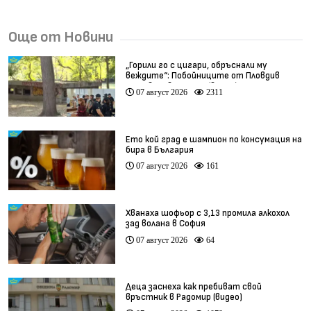
Още от Новини
„Горили го с цигари, обръснали му
веждите“: Побойниците от Пловдив
остават в ареста (видео)
07 август 2026
2311
Ето кой град е шампион по консумация на
бира в България
07 август 2026
161
Хванаха шофьор с 3,13 промила алкохол
зад волана в София
07 август 2026
64
Деца заснеха как пребиват свой
връстник в Радомир (видео)