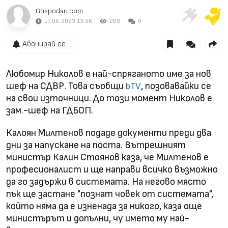
Gospodari.com
17.06.2023 13:56
268
0
Абонирай се...
Любомир Николов е най-спряганото име за нов
шеф на СДВР. Това съобщи
, позовавайки се
bTV
на свои източници. До този момент Николов е
зам.-шеф на ГДБОП.
Калоян Милтенов подаде документи преди два
дни за напускане на поста. Вътрешният
министър Калин Стоянов каза, че Милтенов е
професионалист и ще направи всичко възможно
да го задържи в системата. На негово място
пък ще застане "познат човек от системата",
който няма да е изненада за никого, каза още
министърът и допълни, чу името му най-