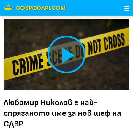
Play
Video
Любомир Николов е най-
спряганото име за нов шеф на
СДВР