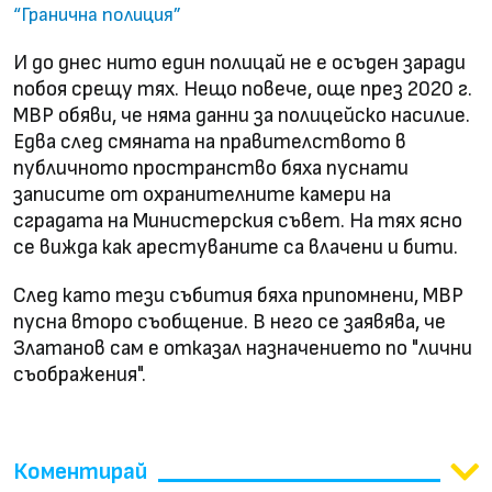
“Гранична полиция”
И до днес нито един полицай не е осъден заради
побоя срещу тях. Нещо повече, още през 2020 г.
МВР обяви, че няма данни за полицейско насилие.
Едва след смяната на правителството в
публичното пространство бяха пуснати
записите от охранителните камери на
сградата на Министерския съвет. На тях ясно
се вижда как арестуваните са влачени и бити.
След като тези събития бяха припомнени, МВР
пусна второ съобщение. В него се заявява, че
Златанов сам е отказал назначението по "лични
съображения".
Коментирай