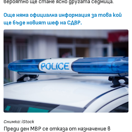
вероятно ще стане ясно другата седмица.
Още няма официална информация за това кой
ще бъде новият шеф на СДВР.
Снимка: iStock
Преди ден МВР се отказа от назначение в