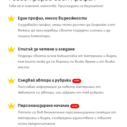
Това не е платено членство. Присъедини се безплатно!
Един профил, много възможности
Създавайки профил, имаш пълен достъп до Gospodari.com.
Можеш да проследяваш своите подадени сигнали и да
пишеш коментари.
Списък за четене и гледане
Подреди своята лична библиотека от материали и видеа,
към които може да се върнеш по всяко време и от всяко
място.
Следвай автори и рубрики
СКОРО
Получавай информация за новите материали от
любимите си автори, или избрани от теб рубрики.
Персонализирана начална
СКОРО
Потопи се във внимателно персонализирана селекция от
материали и видеа, съобразени единствено с твоите
лични предпочитания.