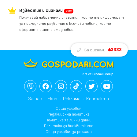
Известия и сигнали
СКОРО
Получавай навременни известия, които те информират
за последните развития и ключови новини, които
оформят нашето ежедневие.
3333
За сигнали:
Part of
Global Group
За нас
Екип
Реклама
Контакти
Общи условия
Редакционна политика
Политика за лични данни
Политика за бисквитките
Общи условия за реклама