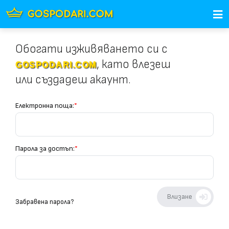
Обогати изживяването си с
, като влезеш
GOSPODARI.COM
или създадеш акаунт.
Електронна поща:
*
Парола за достъп:
*
Влизане
Забравена парола?