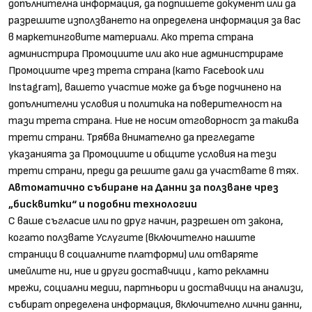
допълнителна информация, да подпишете документ или да
разрешите използването на определена информация за вас
в маркетинговите материали. Ако трета страна
администрира Промоциите или ако ние администрираме
Промоциите чрез трета страна (като Facebook или
Instagram), вашето участие може да бъде подчинено на
допълнителни условия и политика на поверителност на
тази трета страна. Ние не носим отговорност за такива
трети страни. Трябва внимателно да прегледате
указанията за Промоциите и общите условия на тези
трети страни, преди да решите дали да участвате в тях.
Автоматично събиране на Данни за ползване чрез
„бисквитки“ и подобни технологии
С ваше съгласие или по друг начин, разрешен от закона,
когато ползвате Услугите (включително нашите
страници в социалните платформи) или отваряте
имейлите ни, ние и други доставчици , като рекламни
мрежи, социални медии, партньори и доставчици на анализи,
събират определена информация, включително лични данни,