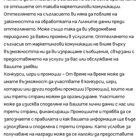
се отпишете от такива маркетингови комуникации.
Оттеглянето на съгласието ви няма да повлияе на
законността на обработката на Личните данни преди
оттеглянето. Може също така да ви уведомяваме
периодично за важни промени в услугите. Оттеглянето на
съгласие от маркетингови комуникации не влияе върху
възможността ни да ви изпращаме съобщения, свързани с
предоставянето на услуги за вас или обслужване на
вашите заявки.
Конкурси, игри и промоции - От време на време може да
имате възможност да участвате в конкурси, игри,
лотарии или други подобни промоции (Промоции), които ние
или трети страни можем да организираме. Участието
може да изисква споделяне на Вашите лични данни с нас или
трети страни, финансиращи Промоциите и трябва да се
запознаете с правилата и как вашата информация ще бъде
използвана и споделена с трети страни. Като условие за
получаване на награди може да се наложи да предоставите