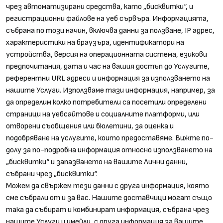
чрез автоматизирани средства, като „бисквитки“, и
регистрационни файлове на уеб сървъра. Информацията,
събрана по този начин, включва данни за ползване, IP адрес,
характеристики на браузъра, идентификатори на
устройства, версия на операционната система, езикови
предпочитания, дата и час на вашия достъп до Услугите,
референтни URL адреси и информация за използването на
нашите Услуги. Използваме тази информация, например, за
да определим колко потребители са посетили определени
страници на уебсайтове и социалните платформи, или
отворени съобщения или бюлетини, за оценка и
подобряване на услугите, които предоставяме. Вижте по-
долу за по-подробна информация относно използването на
„бисквитки“ и запазването на вашите Лични данни,
събрани чрез „бисквитки“.
Можем да свържем тези данни с друга информация, която
сме събрали от и за вас. Нашите доставчици могат също
така да събират и комбинират информация, събрана чрез
нашите Услуги и имейли, с друга информация за вашите