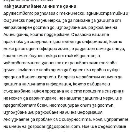
Как защитаваме личните данни
Дружеството разполага с технически, административни и
физически предпазни мерки, за да помогне за защита от
неправомерен достъп до, използване или разкриване на
Лични данни, които поддържаме. Съгласно нашите
практики за сигурност достъпът до информация, която
може да се идентифицира лично, е разрешен само за онези,
които имат бизнес нужда от такъв достъп, а
чувствителните записи се съхраняват само толкова
дълго, колкото е необходимо за бизнес или правни нужди
преди да бъдат изтрити. Въпреки че работим усилено за
защита на личната информация, която събираме и
съхраняваме, никоя програма не е сто процента сигурна и
не можем да гарантираме, че нашите защитни мерки ще
предотвратят всеки неоторизиран опит за достъп,
използване или разкриване на лична информация.
Ако узнаете за проблем със сигурността, моля, изпратете
ни имейл на
gospodari@gospodari.com
. Ние ще съдействаме