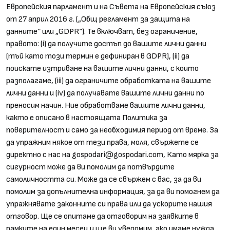
Европейския парламент и на Съвета на Европейския съюз
от 27 април 2016 г. („Общ регламент за защита на
данните“ или „GDPR“). Те включват, без ограничение,
правото: (i) да получите достъп до вашите лични данни
(тъй като този термин е дефиниран в GDPR), (ii) да
поискате изтриване на вашите лични данни, с които
разполагаме, (iii) да ограничите обработката на вашите
лични данни и (iv) да получавате вашите лични данни по
преносим начин. Ние обработваме вашите лични данни,
както е описано в настоящата Политика за
поверителност и само за необходимия период от време. За
да упражним някое от тези права, моля, свържете се
директно с нас на
gospodari@gospodari.com
, Като мярка за
сигурност може да ви помолим да потвърдите
самоличността си. Може да се свържем с вас, за да ви
помолим за допълнителна информация, за да ви помогнем да
упражнявате законните си права или да ускорите нашия
отговор. Ще се опитаме да отговорим на заявките в
рамките на един месец и ще ви уведомим, ако имаме нужда