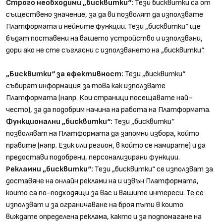
Строго необходими „бисквитки“:
Тези бисквитки са от
съществено значение, за да ви позволят да използвате
Платформата и нейните функции. Тези „бисквитки“ ще
бъдат поставени на вашето устройство и използвани,
дори ако не сте съгласни с използването на „бисквитки“.
„Бисквитки“ за ефективност:
Тези „бисквитки“
събират информация за това как използвате
Платформата (напр. Кои страници посещавате най-
често), за да подобрим начина на работа на Платформата.
Функционални „бисквитки“:
Тези „бисквитки“
позволяват на Платформата да запомни избора, който
правите (напр. Език или регион, в който се намирате) и да
предостави подобрени, персонализирани функции.
Рекламни „бисквитки“:
Тези „бисквитки“ се използват за
доставяне на онлайн реклами на и извън Платформата,
които са по-подходящи за вас и вашите интереси. Те се
използват и за ограничаване на броя пъти в които
виждате определена реклама, както и за подпомагане на