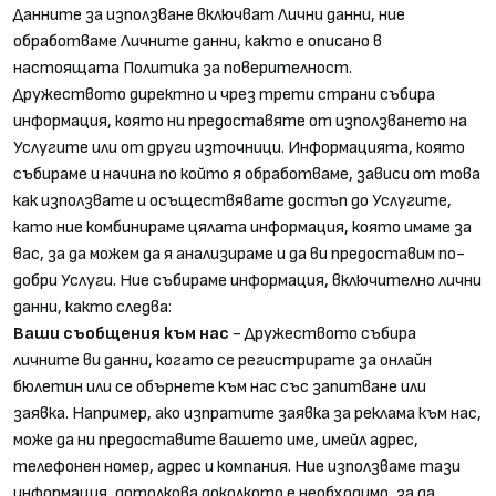
Данните за използване включват Лични данни, ние
обработваме Личните данни, както е описано в
настоящата Политика за поверителност.
Дружеството директно и чрез трети страни събира
информация, която ни предоставяте от използването на
Услугите или от други източници. Информацията, която
събираме и начина по който я обработваме, зависи от това
как използвате и осъществявате достъп до Услугите,
като ние комбинираме цялата информация, която имаме за
вас, за да можем да я анализираме и да ви предоставим по-
добри Услуги. Ние събираме информация, включително лични
данни, както следва:
Ваши съобщения към нас
- Дружеството събира
личните ви данни, когато се регистрирате за онлайн
бюлетин или се обърнете към нас със запитване или
заявка. Например, ако изпратите заявка за реклама към нас,
може да ни предоставите вашето име, имейл адрес,
телефонен номер, адрес и компания. Ние използваме тази
информация, дотолкова доколкото е необходимо, за да