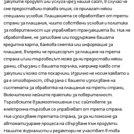
закупите продукт или услуга чрез нашия сайт, в случай че
сме предоставили такава опция, се прилагат някои
специални условия. Плащанията се обработват от трети
страни за плащания, чиито собствени условия и политика
за поверителност ще управляват транзакцията ви. Ние не
обработваме, не записваме или поддържаме вашата
кредитна карта, банкова сметка или информация за
плащане, въпреки че процесорът за плащане на трета
страна и/или търговецът може да ни предостави някои
данни, свързани с вашата поръчка, например какво сте
закупили и колко сте похарчили. Изрично не носим каквато и
да е отговорност, свързана с вашето използване на
системата за обработка на плащания на трети страни,
включително нейните практики за поверителност.
Търговските взаимоотношения със сайтовете за
електронна търговия се управляват от трета страна.
Ние използваме третата страна, за да ни помогне да
автоматизираме процеса на свързване към продукти.
Нашите журналисти и редактори не участват в това