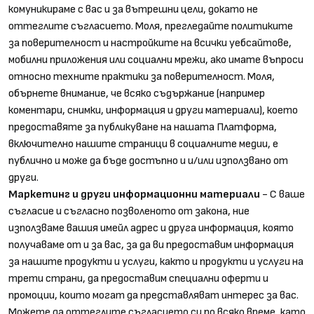
комуникираме с вас и за вътрешни цели, докато не
оттеглите съгласието. Моля, прегледайте политиките
за поверителност и настройките на всички уебсайтове,
мобилни приложения или социални мрежи, ако имате въпроси
относно техните практики за поверителност. Моля,
обърнете внимание, че всяко съдържание (например
коментари, снимки, информация и други материали), което
предоставяте за публикуване на нашата Платформа,
включително нашите страници в социалните медии, е
публично и може да бъде достъпно и и/или използвано от
други.
Маркетинг и други информационни материали
- С ваше
съгласие и съгласно позволеното от закона, ние
използваме вашия имейл адрес и друга информация, която
получаваме от и за вас, за да ви предоставим информация
за нашите продукти и услуги, както и продукти и услуги на
трети страни, да предоставим специални оферти и
промоции, които могат да представляват интерес за вас.
Можете да оттеглите съгласието си по всяко време, като