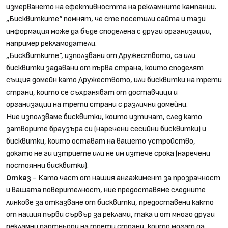
измерването на ефективността на рекламните кампании.
„Бисквитките“ помнят, че сте посетили сайта и тази
информация може да бъде споделена с други организации,
например рекламодатели.
„Бисквитките“, използвани от Дружеството, са или
бисквитки задавани от първа страна, които споделят
същия домейн като Дружеството, или бисквитки на трети
страни, които се съхраняват от доставчици и
организации на трети страни с различни домейни.
Ние използваме бисквитки, които изтичат, след като
затворите браузъра си (наречени сесийни бисквитки) и
бисквитки, които остават на вашето устройство,
докато не ги изтриете или не им изтече срока (наречени
постоянни бисквитки).
Отказ
- Като част от нашия ангажимент за прозрачност
и вашата поверителност, ние предоставяме следните
линкове за отказване от бисквитки, предоставени както
от нашия първи сървър за реклами, така и от много други
рекламни партньори на трети страни, които могат да