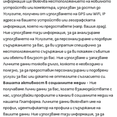
информация ще включва местоположението на мобилното
устройство или компютъра, използван за достъп до
Услугите, получени от използването на GPS или WiFi, IP
адреса на вашето устройство или географската
информация, която ни предоставяте (напр. вашия град).
Ние използваме тази информация, за да анализираме
използването на Услугите, да персонализираме и подобрим
съдържанието за вас, да ви изпратим специфично за
местоположението съдържание и да ви покажем събития
или обекти в близост до вас. Ние използваме и запазваме
Личните данни толкова дълго, колкото е необходимо и
полезно, за да предоставим персонализирани и подобрени
услуги за вас или докато не оттеглите съгласието си.
Вашата активност в социалните медии
- Ние
получаваме Лични данни за вас, когато взаимодействате с
нас, използвайки профилите и канали в социалните медии на
нашата Платформа. Личните данни включват име на
профил, идентификатор на профила и съдържание на
вашите данни. Ние използваме тази информация, за да