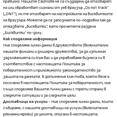
правилно. Нашите Сайтове не са създадени да отговарят
на или обработват сигнали от уеб браузър „Do not track“
(„DNT“), но те отговарят на настройките на бисквитките
на браузъра. Можете да се запознаете по-подробно как да
отказвате „бисквитки“, като прочетете раздела
„Бисквитки“ по-долу.
Как споделяме информация
Ние споделяме лични данни в Дружеството (включително
нашите филиали и дъщерни дружества), за да изпълним
задълженията си към вас и да управляваме бизнеса си в
съответствие с настоящата Политика за
поверителност и приложимото законодателство за
защита на данните. В допълнение към това, което вече е
посочено в настоящата Политика за поверителност, ние
също споделяме вашите Лични данни с трети страни в
следните ситуации и за следните цели:
Доставчици на услуги
- Ние споделяме лични данни, които
събираме, с нашите доставчици на услуги (включително
рекламни мрежи) за целите, описани в настоящата