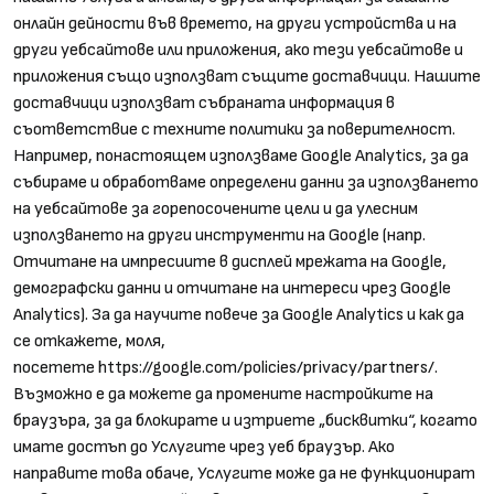
онлайн дейности във времето, на други устройства и на
други уебсайтове или приложения, ако тези уебсайтове и
приложения също използват същите доставчици. Нашите
доставчици използват събраната информация в
съответствие с техните политики за поверителност.
Например, понастоящем използваме Google Analytics, за да
събираме и обработваме определени данни за използването
на уебсайтове за горепосочените цели и да улесним
използването на други инструменти на Google (напр.
Отчитане на импресиите в дисплей мрежата на Google,
демографски данни и отчитане на интереси чрез Google
Analytics). За да научите повече за Google Analytics и как да
се откажете, моля,
посетете
https://google.com/policies/privacy/partners/
.
Възможно е да можете да промените настройките на
браузъра, за да блокирате и изтриете „бисквитки“, когато
имате достъп до Услугите чрез уеб браузър. Ако
направите това обаче, Услугите може да не функционират