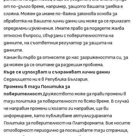
от по-дълго време, например, защото вашата заявка е
сложна. Можем да имаме по-важна законова основа за
обработка на Вашите лични данни или може да се прилагат
определени изключения. Имате право да подадете жалба
относно въпроси, свързани с поверителността на
данните, на съответния регулатор за защита на
данните.
Каним ви първо да отнесете до нас загрижеността си, за
да можем да се опитаме да разрешим проблема.
Къде се използват и съхраняват лични данни
Седалището ни е в Република България.
Промени в тази Политика за
поверителност
Дружеството може да прави промени в
тази политика за поверителност по всяко време. В случай
че направим промени и когато ги направим, ще ви
информираме, като публикуваме актуализираната
Политика за поверителност на Платформата. Вие носите
отговорност периодично да посещавате тази страница,