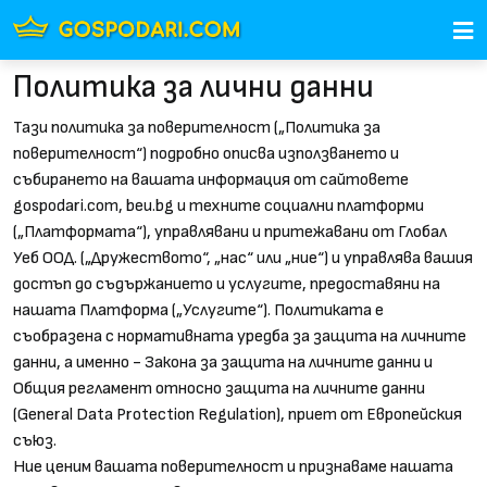
Политика за лични данни
Тази политика за поверителност („Политика за
поверителност“) подробно описва използването и
събирането на вашата информация от сайтовете
gospodari.com, beu.bg и техните социални платформи
(„Платформата“), управлявани и притежавани от Глобал
Уеб ООД. („Дружеството“, „нас“ или „ние“) и управлява вашия
достъп до съдържанието и услугите, предоставяни на
нашата Платформа („Услугите“). Политиката е
съобразена с нормативната уредба за защита на личните
данни, а именно - Закона за защита на личните данни и
Общия регламент относно защита на личните данни
(General Data Protection Regulation), приет от Европейския
съюз.
Ние ценим вашата поверителност и признаваме нашата