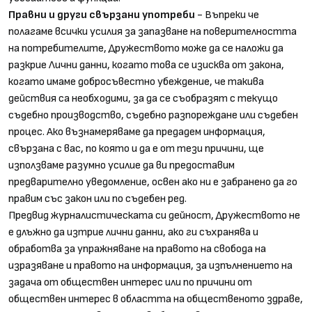
Правни и други свързани употреби
- Въпреки че
полагаме всички усилия за запазване на поверителността
на потребителите, Дружеството може да се наложи да
разкрие Лични данни, когато това се изисква от закона,
когато имаме добросъвестно убеждение, че такива
действия са необходими, за да се съобразят с текущо
съдебно производство, съдебно разпореждане или съдебен
процес. Ако възнамеряваме да предадем информация,
свързана с вас, по която и да е от тези причини, ще
използваме разумно усилие да ви предоставим
предварително уведомление, освен ако ни е забранено да го
правим със закон или по съдебен ред.
Предвид журналистическата си дейност, Дружеството не
е длъжно да изтрие лични данни, ако ги съхранява и
обработва за упражняване на правото на свобода на
изразяване и правото на информация, за изпълнението на
задача от обществен интерес или по причини от
обществен интерес в областта на общественото здраве,