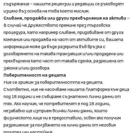
съдържание - нашите рецензии и редакции се ръководят
изцяло въз основа на това което мислим.
Сливане, продажба или други прехвърляния на активи
-
В случай че Дружеството премине през търговска
процедура, като например сливане, придобиване от друга
компания или продажба на част от активите си, вашата
информация може да бъде разкрита във връзка с
договарянето на такава транзакция и/или продадена или
прехвърлена като част от такава сделка, разрешена от
закона и/или договора.
Поверителност на децата
Ние се грижим за поверителността на децата.
Съответно, ние не насочваме нашата Платформа към деца
под 18 години и не събираме съзнателно Лични данни от
тях. Ако научим, че потребителят е под 18 години,
незабавно ще изтрием всички Лични данни, които
физическото лице ни е предоставило, освен ако получим
разрешение за ползването на лични данни от неговия
родител или настойник.