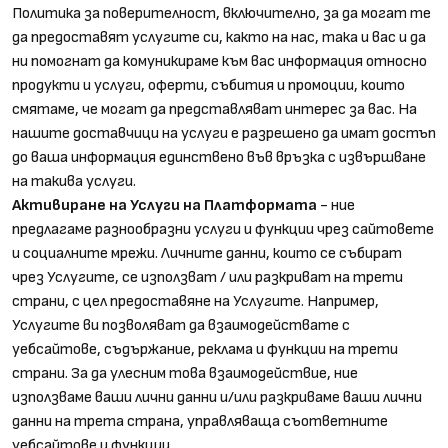
Политика за поверителност, включително, за да могат те
да предоставят услугите си, както на нас, така и вас и да
ни помогнат да комуникираме към вас информация относно
продукти и услуги, оферти, събития и промоции, които
смятаме, че могат да представляват интерес за вас. На
нашите доставчици на услуги е разрешено да имат достъп
до ваша информация единствено във връзка с извършване
на такива услуги.
Активиране на Услуги на Платформата
- ние
предлагаме разнообразни услуги и функции чрез сайтовете
и социалните мрежи. Личните данни, които се събират
чрез Услугите, се използват / или разкриват на трети
страни, с цел предоставяне на Услугите. Например,
Услугите ви позволяват да взаимодействате с
уебсайтове, съдържание, реклама и функции на трети
страни. За да улесним това взаимодействие, ние
използваме ваши лични данни и/или разкриваме ваши лични
данни на трета страна, управляваща съответните
уебсайтове и функции.