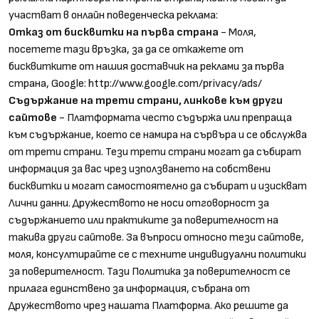
участват в онлайн поведенческа реклама:
Отказ от бисквитки на първа страна
- Моля,
посетете тази връзка, за да се откажете от
бисквитките от нашия доставчик на реклами за първа
страна, Google:
http://www.google.com/privacy/ads/
Съдържание на трети страни, линкове към други
сайтове
- Платформата често съдържа или препраща
към съдържание, което се намира на сървъра и се обслужва
от трети страни. Тези трети страни могат да събират
информация за вас чрез използването на собствени
бисквитки и могат самостоятелно да събират и изискват
Лични данни. Дружеството не носи отговорност за
съдържанието или практиките за поверителност на
такива други сайтове. За въпроси относно тези сайтове,
моля, консултирайте се с техните индивидуални политики
за поверителност. Тази Политика за поверителност се
прилага единствено за информация, събрана от
Дружеството чрез нашата Платформа. Ако решите да