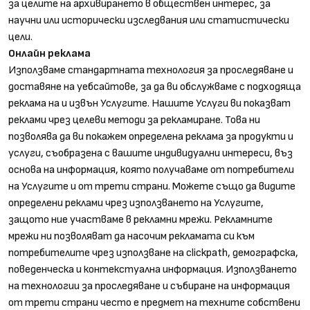
за целите на архивирането в обществен интерес, за
научни или исторически изследвания или статистически
цели.
Онлайн реклама
Използваме стандартната технология за проследяване и
доставяне на уебсайтове, за да ви обслужваме с подходяща
реклама на и извън Услугите. Нашите Услуги ви показват
реклами чрез целеви методи за рекламиране. Това ни
позволява да ви покажем определена реклама за продукти и
услуги, съобразена с вашите индивидуални интереси, въз
основа на информация, която получаваме от потребители
на Услугите и от трети страни. Можете също да видите
определени реклами чрез използването на Услугите,
защото ние участваме в рекламни мрежи. Рекламните
мрежи ни позволяват да насочим рекламата си към
потребителите чрез използване на clickpath, демографска,
поведенческа и контекстуална информация. Използването
на технологии за проследяване и събиране на информация
от трети страни често е предмет на техните собствени