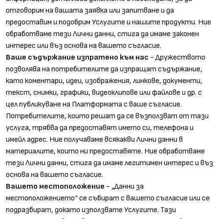
отговорим на вашата заявка или запитване и да
предоставим и подобрим Услугите и нашите продукти. Ние
обработваме тези Лични данни, стига да имаме законен
интерес или въз основа на вашето съгласие.
Ваше съдържание изпратено към нас
- Дружеството
позволява на потребителите да изпращат съдържание,
като коментари, идеи, изображения, линкове, документи,
текст, снимки, графики, видеоклипове или файлове и др. с
цел публикуване на Платформата с ваше съгласие.
Потребителите, които решат да се възползват от тази
услуга, трябва да предоставят името си, телефона и
имейл адрес. Ние получаваме всякакви Лични данни в
материалите, които ни предоставяте. Ние обработваме
тези Лични данни, стига да имаме легитимен интерес и въз
основа на вашето съгласие.
Вашето местоположение
- „Данни за
местоположението“ се събират с вашето съгласие или се
подразбират, докато използвате Услугите. Тази