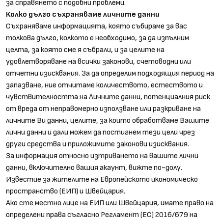
за справянето с подобни проблеми.
Колко дълго съхраняваме личните данни
Съхраняваме информацията, която събираме за вас
толкова дълго, колкото е необходимо, за да изпълним
целта, за която сме я събрали, и за целите на
удовлетворяване на всички законови, счетоводни или
отчетни изисквания. За да определим подходящия период на
запазване, ние отчитаме количеството, естеството и
чувствителността на Личните данни, потенциалния риск
от вреда от неправомерно използване или разкриване на
личните Ви данни, целите, за които обработваме Вашите
лични данни и дали можем да постигнем тези цели чрез
други средства и приложимите законови изисквания.
За информация относно изтриването на вашите лични
данни, включително вашия акаунт, вижте по-долу.
Известие за жителите на Европейското икономическо
пространство (ЕИП) и Швейцария.
Ако сте местно лице на ЕИП или Швейцария, имате право на
определени права съгласно Регламент (ЕС) 2016/679 на