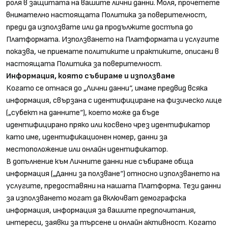
роля в защитата на вашите лични данни. Моля, прочетете
внимателно настоящата Политика за поверителност,
преди да използвате или да продължите достъпа до
Платформата. Използването на Платформата и услугите
показва, че приемате политиките и практиките, описани в
настоящата Политика за поверителност.
Информация, която събираме и използваме
Когато се отнася до „Лични данни“, имаме предвид всяка
информация, свързана с идентифициране на физическо лице
(„субект на данните“), което може да бъде
идентифицирано пряко или косвено чрез идентификатор
като име, идентификационен номер, данни за
местоположение или онлайн идентификатор.
В допълнение към Личните данни ние събираме обща
информация („Данни за ползване“) относно използването на
услугите, предоставяни на нашата Платформа. Тези данни
за използването могат да включват демографска
информация, информация за вашите предпочитания,
интереси, заявки за търсене и онлайн активност. Когато