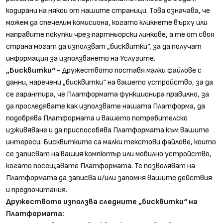
кодирани на някои от нашите страници. Това означава, че
можем да спечелим комисиона, когато кликнете върху или
направите покупки чрез партньорски линкове, а те от своя
страна могат да използват „бисквитки“, за да получат
информация за използването на Услугите.
„Бисквитки“
- Дружеството поставя малки файлове с
данни, наречени „бисквитки“ на вашето устройство, за да
се гарантира, че Платформата функционира правилно, за
да проследявате как използвате нашата Платформа, да
подобрява Платформата и вашето потребителско
изживяване и да приспособява Платформата към вашите
интереси. Бисквитките са малки текстови файлове, които
се записват на вашия компютър или мобилно устройство,
когато посещавате Платформата. Те позволяват на
Платформата да записва и/или запомня вашите действия
и предпочитания.
Дружеството използва следните „бисквитки“ на
Платформата: