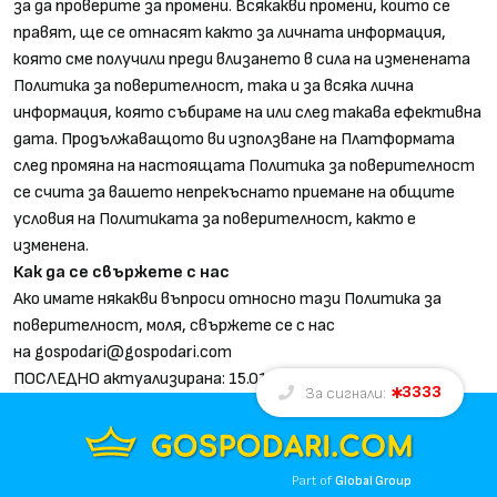
за да проверите за промени. Всякакви промени, които се
правят, ще се отнасят както за личната информация,
която сме получили преди влизането в сила на изменената
Политика за поверителност, така и за всяка лична
информация, която събираме на или след такава ефективна
дата. Продължаващото ви използване на Платформата
след промяна на настоящата Политика за поверителност
се счита за вашето непрекъснато приемане на общите
условия на Политиката за поверителност, както е
изменена.
Как да се свържете с нас
Ако имате някакви въпроси относно тази Политика за
поверителност, моля, свържете се с нас
на
gospodari@gospodari.com
ПОСЛЕДНО актуализирана: 15.01.2021 г.
3333
За сигнали:
Part of
Global Group