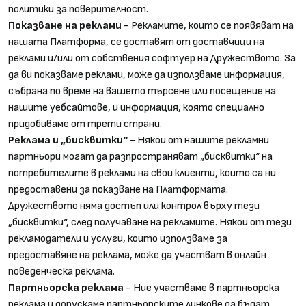
политики за поверителност.
Показване на реклами
- Рекламите, които се появяват на
нашата Платформа, се доставят от доставчици на
реклами и/или от собствения софтуер на Дружеството. За
да ви показваме реклами, може да използваме информация,
събрана по време на вашето търсене или посещение на
нашите уебсайтове, и информация, която специално
придобиваме от трети страни.
Реклама и „бисквитки“
- Някои от нашите рекламни
партньори могат да разпространяват „бисквитки“ на
потребителите в реклами на свои клиенти, които са ни
предоставени за показване на Платформата.
Дружеството няма достъп или контрол върху тези
„бисквитки“, след получаване на рекламите. Някои от тези
рекламодатели и услуги, които използваме за
предоставяне на реклама, може да участват в онлайн
поведенческа реклама.
Партньорска реклама
- Ние участваме в партньорска
реклама и допускаме партньорските линкове да бъдат