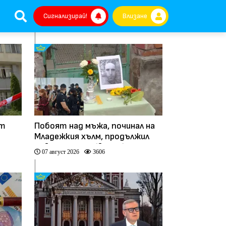
Сигнализирай!
Влизане
ат
Побоят над мъжа, починал на
Младежкия хълм, продължил
повече от час (видео)
07 август 2026
3606