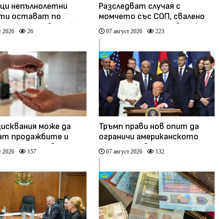
и непълнолетни
Разследват случая с
ти остават по
момчето със СОП, свалено
е на Сеута (видео)
от междуградски автобус
т 2026
26
07 август 2026
223
в Плевенско (видео)
зисквания може да
Тръмп прави нов опит да
ат продажбите и
ограничи американското
е на жилища в
гражданство по рождение
т 2026
157
07 август 2026
132
ия