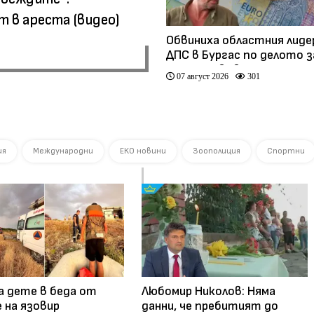
 в ареста (видео)
Обвиниха областния лиде
ДПС в Бургас по делото з
схемата във ВиК
07 август 2026
301
ия
Международни
ЕКО новини
Зоополиция
Спортни
а дете в беда от
Любомир Николов: Няма
 на язовир
данни, че пребитият до