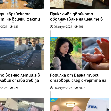
ери еврейската
Приключва двойното
т, че всички факти
обозначаване на цените в
случая в Банско ще
левове и евро
т 2026
186
06 август 2026
691
изяснени (видео)
о военно летище в
Родилка от Варна търси
лавци става хъб за
отговори след смъртта на
ески технологии и
бебето ѝ дни преди секцио
т 2026
224
06 август 2026
5827
ии (видео)
(видео)