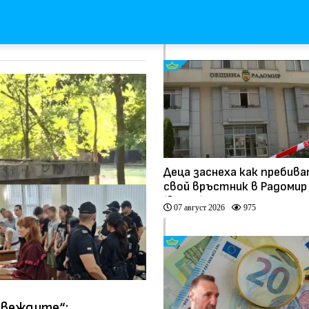
Деца заснеха как пребив
свой връстник в Радомир
(видео)
07 август 2026
975
у веждите“:
ация на бира в