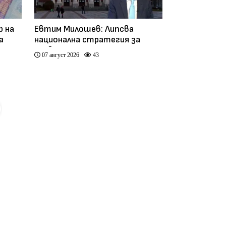
р на
Евтим Милошев: Липсва
а
национална стратегия за
развитие на културата
07 август 2026
43
(видео)
Добрата новина
Любопитно