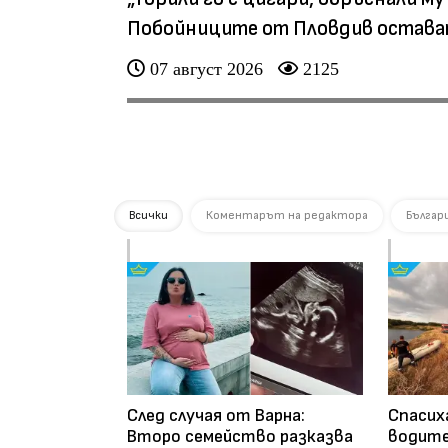
Побойниците от Пловдив остават
България
07 август 2026
07 август 2026
2125
140
Всички
Коментарът на редактора
Българ
След случая от Варна:
Спасих
Второ семейство разказва
водите