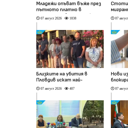
Младежи опъват въже през
Стотиц
пътното платно в
мигран
столичния квартал „Обеля“
улицит
07 август 2026
1838
07 авгус
(видео)
Близките на убития в
Нови и
Пловдив искат най-
блокир
тежките наказания за
наемит
07 август 2026
407
07 авгус
петимата непълнолетни
Българ