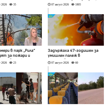
ще“
смърт мъж в Пловдив е бил
т 2026
35
07 август 2026
1805
педофил (видео)
мери в парк „Рила“
Задържаха 47-годишен за
дят за пожари и
умишлен палеж в
иери (видео)
кметството на Тръстеник
т 2026
23
07 август 2026
60