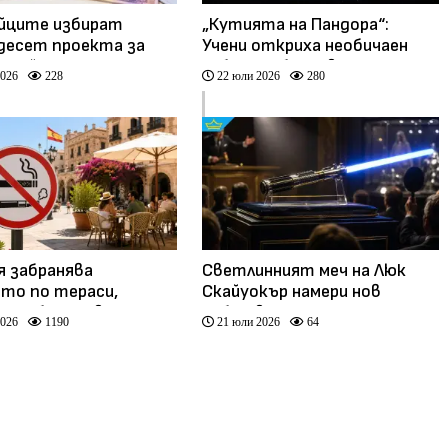
йците избират
„Кутията на Пандора“:
десет проекта за
Учени откриха необичаен
дизайн на
небесен обект в Млечния
2026
228
22 юли 2026
280
анкнотите
път
я забранява
Светлинният меч на Люк
то по тераси,
Скайуокър намери нов
е и обществени
собственик за 3,75 млн.
2026
1190
21 юли 2026
64
и
долара