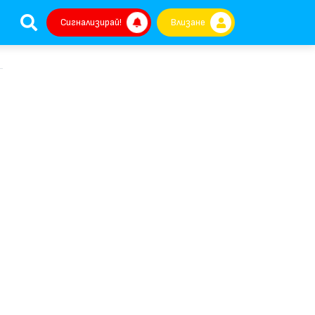
Сигнализирай!
Влизане