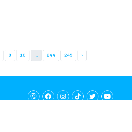
9
10
...
244
245
›
а политика
Политика за лични данни
Политика за бисквиткит
© 2003-2026 Gospodari.com, Всички права запазени.