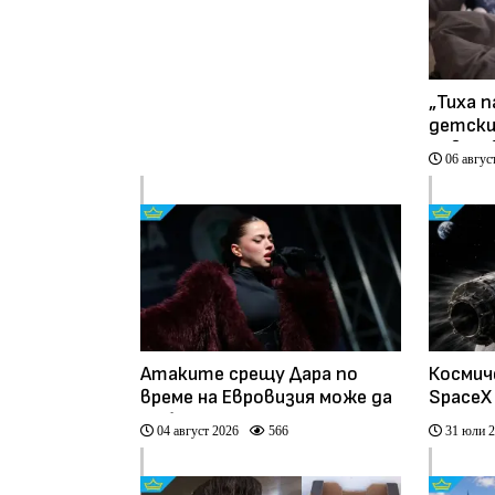
„Тиха п
детски
повлия
06 авгус
антиб
Атаките срещу Дара по
Космич
време на Евровизия може да
SpaceX
са били част от
04 август 2026
566
31 юли 
координирана
антиевропейска кампания