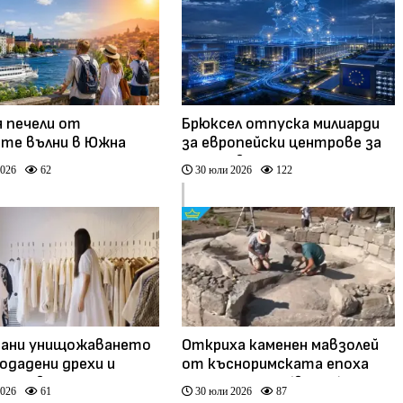
 печели от
Брюксел отпуска милиарди
те вълни в Южна
за европейски центрове за
изкуствен интелект
2026
62
30 юли 2026
122
рани унищожаването
Откриха каменен мавзолей
родадени дрехи и
от късноримската епоха
 - какво се променя?
на Перперикон (видео)
2026
61
30 юли 2026
87