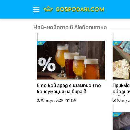
Най-новото в Любопитно
Ето кой град е шампион по
Приклю
консумация на бира в
обозна
България
левове
07 август 2026
156
06 авгус