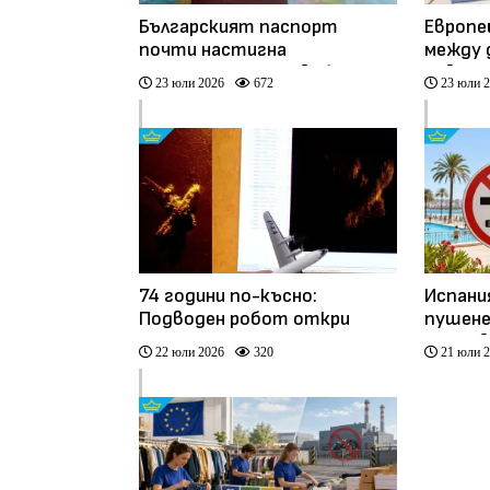
Българският паспорт
Европе
почти настигна
между 
американския по свобода на
новия 
23 юли 2026
672
23 юли 
пътуване
евроб
74 години по-късно:
Испани
Подводен робот откри
пушене
легендарния самолет на Pan
плажов
22 юли 2026
320
21 юли 
Am край Пуерто Рико
басейн
(видео)