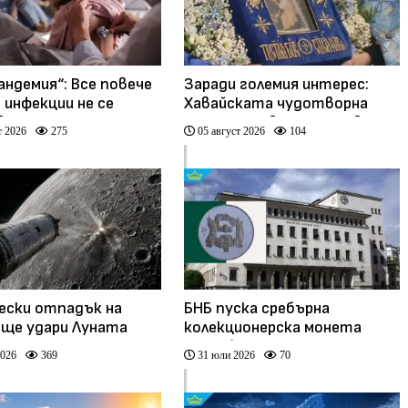
андемия“: Все повече
Заради големия интерес:
 инфекции не се
Хавайската чудотворна
ват от
икона остава още ден в
т 2026
275
05 август 2026
104
иотици
София (видео)
ески отпадък на
БНБ пуска сребърна
 ще удари Луната
колекционерска монета
„Преображенски манастир“
2026
369
31 юли 2026
70