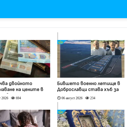
чва двойното
Бившето военно летище в
чаване на цените в
Доброславци става хъб за
 и евро
космически технологии и
т 2026
694
06 август 2026
234
иновации (видео)