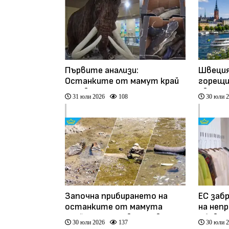
Първите анализи:
Швеция
Останките от мамут край
горещи
Ряхово са на между 10 000 и
Европа
31 юли 2026
108
30 юли 
20 000 години (видео)
Започна прибирането на
ЕС заб
останките от мамута
на неп
край Русе, очакват нови
обувки
30 юли 2026
137
30 юли 
находки
(видео)