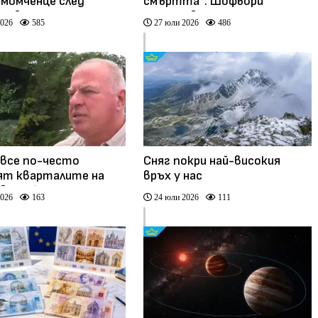
 момченце след
смъртта“: Шофьори
 инвитро процедура
преминават по пропаднал
2026
585
27 юли 2026
486
рна Македония
мост в Гърция (видео)
 все по-често
Сняг покри най-високия
ят кварталите на
връх у нас
(видео)
2026
163
24 юли 2026
111