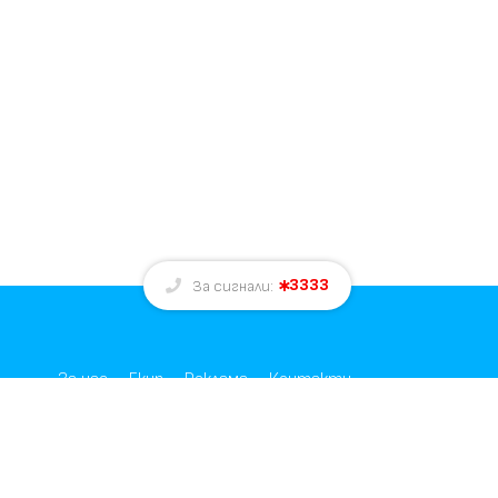
3333
За сигнали:
За нас
Екип
Реклама
Контакти
е
Общи условия за реклама