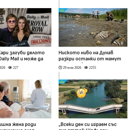
Хари загуби делото
Ниското ниво на Дунав
aily Mail и може да
разкри останки от мамут
милиони
край Ряхово
2026
227
29 юли 2026
2255
ишна жена роди
„Всеки ден си играем със