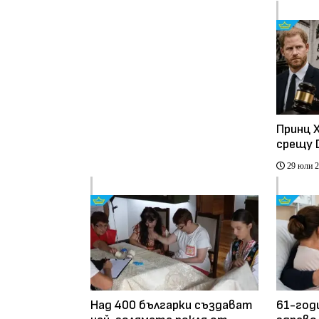
Принц 
срещу D
плати 
29 юли 
Над 400 българки създават
61-год