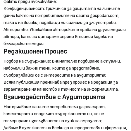
факти преди публикуване;
Конфиденциалност: Грижим се за защитата на личните
данни както на потребителите на сайта gospodari.com,
така и на всички, подаващи ни сигнали за злоупотреби;
Авторство: Уважаваме авторските права на други медии и
автори, като ги цитираме спрямо Етичния кодекс на
българските медии.
Редакционен Процес
Подбор на съдържание: Внимателно подбираме актуални,
наболели и важни теми, които да представяме,
съобразявайки се с интересите на аудиторията;
Всяка публикация преминава през процес на редакция за
гарантиране на качество и точност на информацията.
Взаимодействие с Аудиторията
Насърчаваме нашите потребители да реагират,
коментират и споделят съдържанието ни, но не
толерираме използването на език на омразата;
Даваме възможност на всеки да ни предоставя информация,