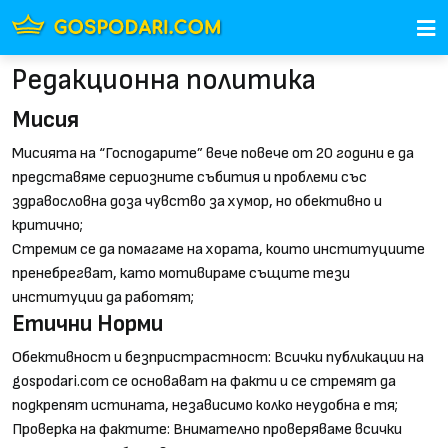
Редакционна политика
Мисия
Мисията на “Господарите” вече повече от 20 години е да
представяме сериозните събития и проблеми със
здравословна доза чувство за хумор, но обективно и
критично;
Стремим се да помагаме на хората, които институциите
пренебрегват, като мотивираме същите тези
институции да работят;
Етични Норми
Обективност и безпристрастност: Всички публикации на
gospodari.com се основават на факти и се стремят да
подкрепят истината, независимо колко неудобна е тя;
Проверка на фактите: Внимателно проверяваме всички