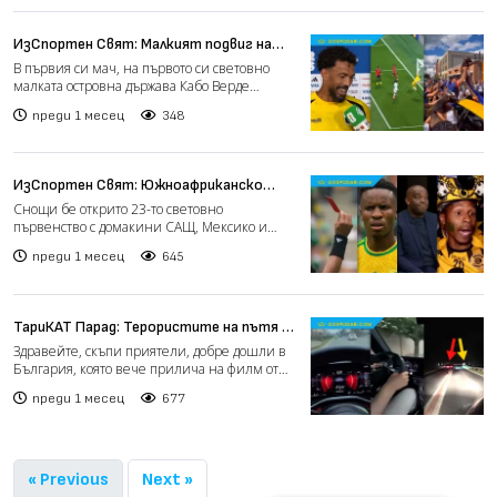
ИзСпортен Свят: Малкият подвиг на
Кабо Верде (видео)
В първия си мач, на първото си световно
малката островна държава Кабо Верде
поднесе първия шок на п...
преди 1 месец
348
ИзСпортен Свят: Южноафриканско
фиаско като за световно (видео)
Снощи бе открито 23-то световно
първенство с домакини САЩ, Мексико и
Канада. На легендарния (не изп...
преди 1 месец
645
ТариКАТ Парад: Терористите на пътя –
недосегаеми, държавата - безсилна
Здравейте, скъпи приятели, добре дошли в
(видео)
България, която вече прилича на филм от
поредицата „Лудият...
преди 1 месец
677
« Previous
Next »