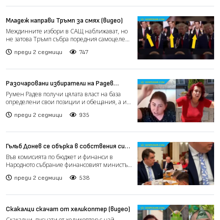
Младеж направи Тръмп за смях (видео)
Междинните избори в САЩ наближават, но
не затова Тръмп събра поредния самоцелен
митинг в град Марие...
преди 2 седмици
747
Разочаровани избиратели на Радев
(видео)
Румен Радев получи цялата власт на база
определени свои позиции и обещания, а и
честно казано – няк...
преди 2 седмици
935
Гълъб Донев се обърка в собствения си
бюджет (видео)
Във комисията по бюджет и финанси в
Народното събрание финансовият министър
Гълъб Донев беше подлож...
преди 2 седмици
538
Скакалци скачат от хеликоптер (видео)
Скакалци, пуснати от хеликоптер с най-