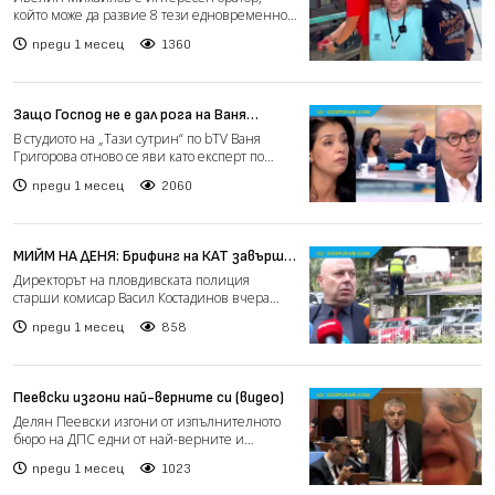
който може да развие 8 тези едновременно,
да се отклони 146 път...
преди 1 месец
1360
Защо Господ не е дал рога на Ваня
Григорова (видео)
В студиото на „Тази сутрин“ по bTV Ваня
Григорова отново се яви като експерт по
всичко (темата беше...
преди 1 месец
2060
МИЙМ НА ДЕНЯ: Брифинг на КАТ завърши
с ПТП (видео)
Директорът на пловдивската полиция
старши комисар Васил Костадинов вчера
даде брифинг относно мерки...
преди 1 месец
858
Пеевски изгони най-верните си (видео)
Делян Пеевски изгони от изпълнителното
бюро на ДПС едни от най-верните и
агресивни депутати, най-за...
преди 1 месец
1023