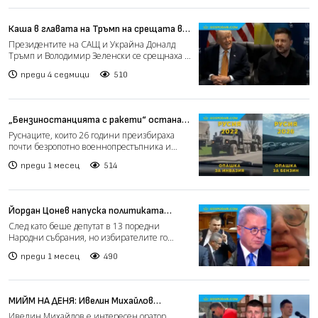
Каша в главата на Тръмп на срещата в
Анкара (видео)
Президентите на САЩ и Украйна Доналд
Тръмп и Володимир Зеленски се срещнаха и
дадоха общ брифинг на...
преди 4 седмици
510
„Бензиностанцията с ракети“ остана
без бензин и без ракети (видео)
Руснаците, които 26 години преизбираха
почти безропотно военнопрестъпника и
масов убиец Путин, коит...
преди 1 месец
514
Йордан Цонев напуска политиката
(видео)
След като беше депутат в 13 поредни
Народни събрания, но избирателите го
изхвърлиха от настоящето;...
преди 1 месец
490
МИЙМ НА ДЕНЯ: Ивелин Михайлов
Mentality (видео)
Ивелин Михайлов е интересен оратор,