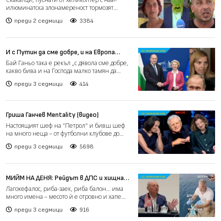
илюминатска злонамереност тормозят
жители на пазарджишки и пл...
преди 2 седмици
3384
И с Путин да сме добре, и на Европа
тамян кадим (видео)
Бай Ганьо така е рекъл „с дявола сме добре,
какво бива и на Господа малко тамян да
покадим — за зор...
преди 3 седмици
414
Гриша Ганчев Mentality (видео)
Настоящият шеф на "Петрол" и бивш шеф
на много неща – от футболни клубове до
заводи – Гриша Ганчев...
преди 3 седмици
5698
МИЙМ НА ДЕНЯ: Рейдът в ДПС и хищната
риба (видео)
Лагокефалос, риба-заек, риба балон… има
много имена – месото ѝ е отровно и хапе
като пираня. Поради...
преди 3 седмици
916