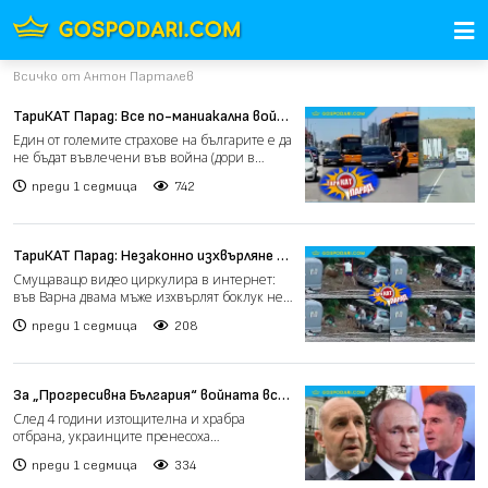
Всичко от Антон Парталев
ТариКАТ Парад: Все по-маниакална война
по пътищата (видео)
Един от големите страхове на българите е да
не бъдат въвлечени във война (дори в
защита на морала и...
преди 1 седмица
742
ТариКАТ Парад: Незаконно изхвърляне на
боклук (видео)
Смущаващо видео циркулира в интернет:
във Варна двама мъже изхвърлят боклук не
в кофата, а отстрани...
преди 1 седмица
208
За „Прогресивна България“ войната все
още е „специална военна операция“
След 4 години изтощителна и храбра
(видео)
отбрана, украинците пренесоха
„специалната военна операция“ на т...
преди 1 седмица
334