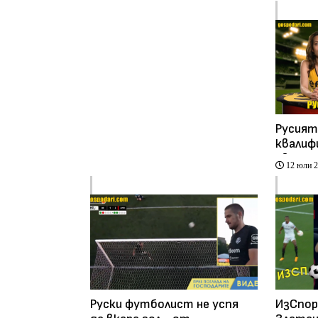
Русият
квалиф
евроту
12 юли 
на Ефб
Руски футболист не успя
ИзСпор