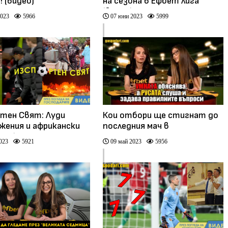
 (видео)
на сезона в Ефбет лига
(видео)
2023
5966
07 юни 2023
5999
тен Свят: Луди
Кои отбори ще стигнат до
жения и африкански
последния мач в
део)
Шампионската лига?
023
5921
09 май 2023
5956
(видео)