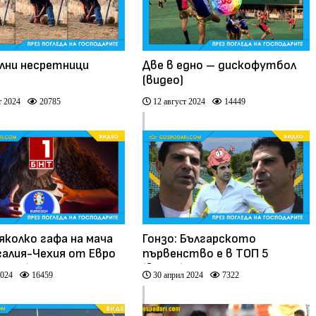
ни несретници
Две в едно – дискофутбол
(видео)
т 2024
20785
12 август 2024
14449
яколко гафа на мача
Гонзо: Българското
алия-Чехия от Евро
първенство е в ТОП 5
идео)
(видео)
2024
16459
30 април 2024
7322