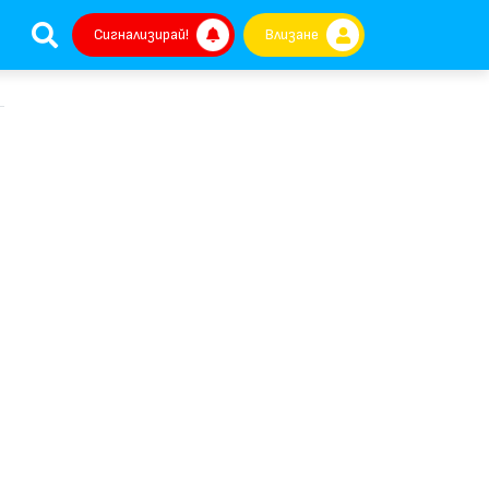
Сигнализирай!
Влизане