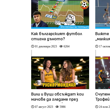
Как българският футбол
Вижте 
стигна дъното?
„малки
(инфографика)
01 декември 2023
6264
17 октом
Вили и Вуци обсъждат кои
Счупен
мачове да гледаме през
Трофей 
тази седмица (видео)
парчет
07 август 2023
5986
24 юли 