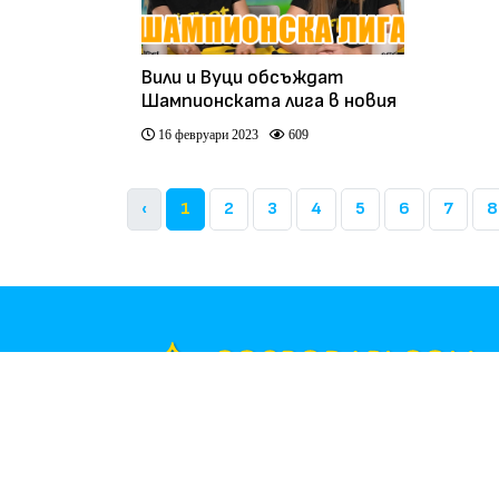
Вили и Вуци обсъждат
Шампионската лига в новия
епизод на "Русият Мондиал"
16 февруари 2023
609
(видео)
‹
1
2
3
4
5
6
7
8
Part of
Global Group
Общи условия
Редакционн