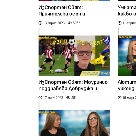
ИзСпортен Свят:
Умната
Приятелски огън и
какво 
окървавени глави (видео)
дерби"
13 април 2023
5952
11 април
ИзСпортен Свят: Моуриньо
Лютите
поздравява Добруджа и
уикенд 
Божигол (видео)
нашите
17 март 2023
581
16 март 
обясня
"Ел Кла