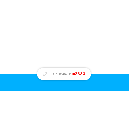
3333
За сигнали:
За нас
Екип
Реклама
Контакти
е
Общи условия за реклама