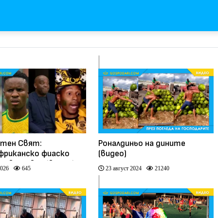
тен Свят:
Роналдиньо на дините
риканско фиаско
(видео)
а световно (видео)
2026
645
23 август 2024
21240