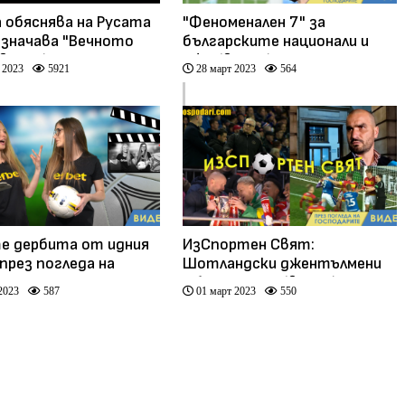
 обяснява на Русата
"Феноменален 7" за
означава "Вечното
българските национали и
(видео)
БФС (видео)
 2023
5921
28 март 2023
564
 дербита от идния
ИзСпортен Свят:
през погледа на
Шотландски джентълмени
 момичета. Умната
и български… (видео)
2023
587
01 март 2023
550
ва на русата какво е
сико" (видео)