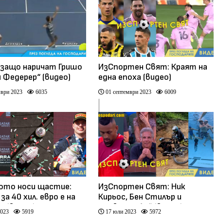
защо наричат Гришо
ИзСпортен Свят: Краят на
я Федерер“ (видео)
една епоха (видео)
ври 2023
6035
01 септември 2023
6009
ото носи щастие:
ИзСпортен Свят: Ник
за 40 хил. евро е на
Кирьос, Бен Стилър и
а (видео)
подводен бой (видео)
2023
5919
17 юли 2023
5972