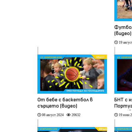
Футбол
(видео)
19 авгус
От бебе с баскетбол в
БНТ с н
сърцето (видео)
Португ
2024 (в
08 август 2024
20632
19 юни 