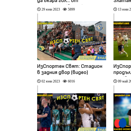
да вкара гол... от
Златан!
голлинията (видео)
29 юни 2023
5899
13 юни 
ИзСпортен Свят: Стадион
ИзСпор
в задния двор (видео)
продъл
ВАР (ви
02 юни 2023
6016
09 май 2