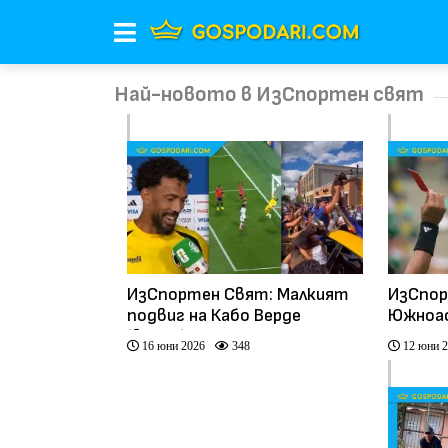
Най-новото в ИзСпортен свят
ИзСпортен Свят: Малкият
ИзСпор
подвиг на Кабо Верде
Южноаф
(видео)
като з
16 юни 2026
348
12 юни 