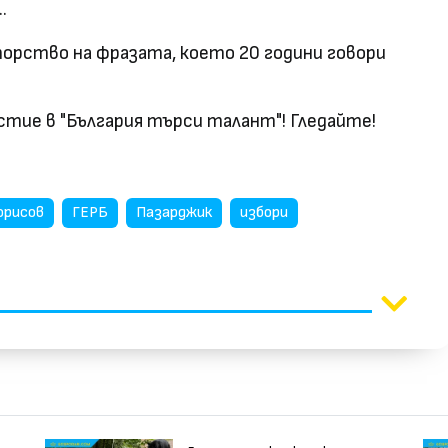
.
орство на фразата, което 20 години говори
стие в "България търси талант"! Гледайте!
орисов
ГЕРБ
Пазарджик
избори