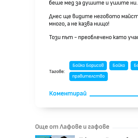
беше мед за душите и ушите ни..
Днес ще видите неговото майст
много, а не казва нищо!
Този път - преоблечено като уча
Бойко Борисов
Бойко
Б
Тагове:
правителство
Коментирай
Още от Лафове и гафове