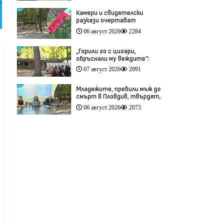
Камери и свидетелски
разкази очертават
хронологията на фаталния
06 август 2026
2284
побой край Младежкия хълм
(видео)
„Горили го с цигари,
обръснали му веждите“:
Побойниците от Пловдив
07 август 2026
2091
остават в ареста (видео)
Младежите, пребили мъж до
смърт в Пловдив, твърдят,
че са „ловци на педофили”
06 август 2026
2073
(видео)