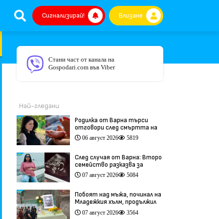
Сигнализирай!
Влизане
Стани част от канала на
Gospodari.com във Viber
Най-гледани
Родилка от Варна търси
отговори след смъртта на
бебето ѝ дни преди секцио
06 август 2026
5819
(видео)
След случая от Варна: Второ
семейство разказва за
трагедия след бременност
07 август 2026
5084
при същия лекар (видео)
Побоят над мъжа, починал на
Младежкия хълм, продължил
повече от час (видео)
07 август 2026
3564