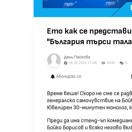
Ето как се представи
"България търси тала
Дени Паскова
16.10.2025 17:08
6592
0
Абонирай се...
Време беше! Скоро не сме се ра
генералско самочувствие на Бойк
Ювелирен 30-минутен монолог, к
Преди да има стенд-ъп комедиан
Бойко Борисов и всяко негово вкл