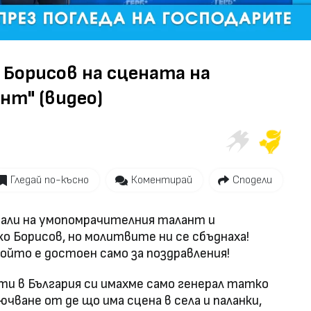
Video
 Борисов на сцената на
нт" (видео)
Гледай по-късно
Коментирай
Сподели
двали на умопомрачителния талант и
о Борисов, но молитвите ни се сбъднаха!
ойто е достоен само за поздравления!
ти в България си имахме само генерал татко
ючване от де що има сцена в села и паланки,