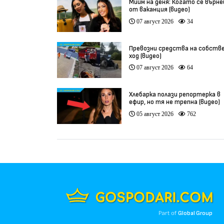
Мийм на деня: Когато се върн
от ваканция (видео)
07 август 2026
34
Превозни средства на собств
ход (видео)
07 август 2026
64
Хлебарка полази репортерка в
ефир, но тя не трепна (видео)
05 август 2026
762
Part of
Global Group