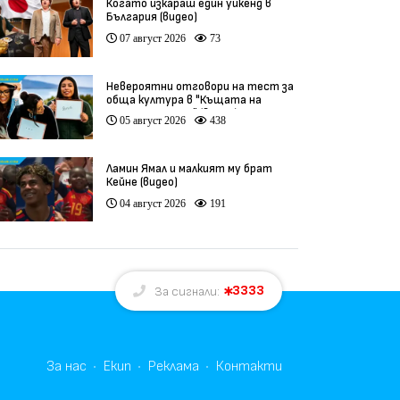
Когато изкараш един уикенд в
България (видео)
07 август 2026
73
Невероятни отговори на тест за
обща култура в "Къщата на
инфлуенсърите" (видео)
05 август 2026
438
Ламин Ямал и малкият му брат
Кейне (видео)
04 август 2026
191
3333
За сигнали:
За нас
Екип
Реклама
Контакти