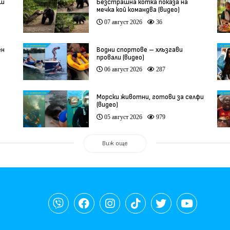
еш
Безстрашна котка показа на
мечка кой командва (видео)
07 август 2026
36
ен
Водни спортове – хлъзгави
провали (видео)
06 август 2026
287
Морски животни, готови за селфи
(видео)
05 август 2026
979
Виж още