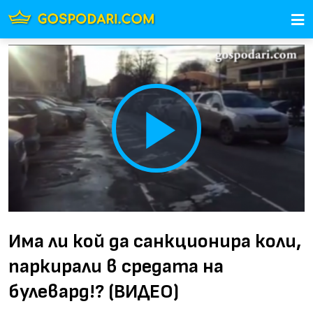
Play
Video
Има ли кой да санкционира коли,
паркирали в средата на
булевард!? (ВИДЕО)