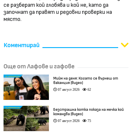
се разберат кой глобява и кой не, като да
започнат да правят и редовни проверки на
място.
Коментирай
Още от Лафове и гафове
Мийм на деня: Когато се върнеш от
ваканция (видео)
07 август 2026
62
Безстрашна котка показа на мечка кой
командва (видео)
07 август 2026
75