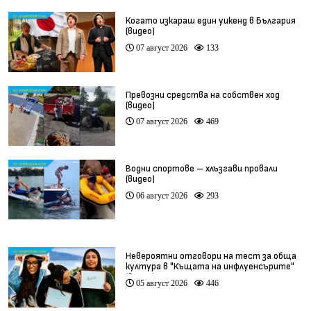
Когато изкараш един уикенд в България
(видео)
07 август 2026
133
Превозни средства на собствен ход
(видео)
07 август 2026
469
Водни спортове – хлъзгави провали
(видео)
06 август 2026
293
Невероятни отговори на тест за обща
култура в "Къщата на инфлуенсърите"
(видео)
05 август 2026
446