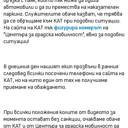
връзка с паяк, който пък може да вдига
автомобили и да ги премества на наказателен
паркинг. Служителите обаче казват, че трябва
да се обръщаме към КАТ при подобни ситуации.
На сайта на КАТ пък
фигурира номерът
на
"Центъра за градска мобилност", явно за подобни
ситуации!
В днешния ден нашият екип прозвъни в ранния
следобед всички посочени телефони на сайта на
КАТ, но на нито един от тях не получихме
приемане на обаждането.
При всички положения колите от видеото за
момента остават без санкции, очакваме обаче
от КАТ и от Центъра за градска мобилност да