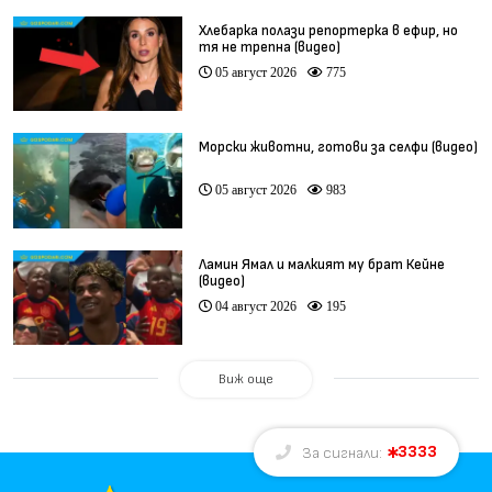
Хлебарка полази репортерка в ефир, но
тя не трепна (видео)
05 август 2026
775
Морски животни, готови за селфи (видео)
05 август 2026
983
Ламин Ямал и малкият му брат Кейне
(видео)
04 август 2026
195
Виж още
3333
За сигнали: