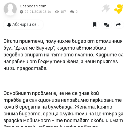
Gospodari.com
29.01.2016 13:14
157
0
Абонирай се...
Скъпи приятели, получихме видео от столичния
бул. "Джеймс Баучер", където автомобили
редовно спират на пътното платно. Кадрите са
направени от възмутена жена, а неин приятел
ни ги предоставя.
Основният проблем е, че не се знае кой
трябва да санкционира неправилно паркираните
коли в средата на булеварда. Жената, която
снима видеото, среща служители на Центъра за
градска мобилност - те поставят скоби и имат