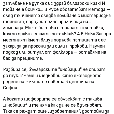
запълване на дупка със здрав български крак! И
това не е всичко… В Русе обогатяват метода –
след тъпченето следва поливане с мистериозна
течност, подозрително приличаща на…
лимонада. Може би това е тайната съставка,
която прави асфалта по-гъвкав? А в Нова Загора
местният кмет влиза поръсва пътищата със
захар, за да прогони зли сили и прокоби. Научен
подход или ритуал от фолклора – оставяме на
вас да прецените.
Разбира се, българските "иновации" не спират
до тук. Имаме и шедьоври като ежегодното
редене на жълтите павета в центъра на
София.
А когато шофьорите се сблъскват с такива
„иновации“, и те няма как да не се вдъхновят.
Така се раждат още „изобретения“, достойни за