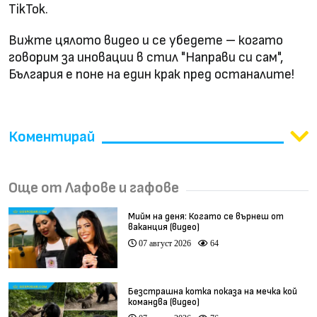
TikTok.
Вижте цялото видео и се убедете – когато
говорим за иновации в стил "Направи си сам",
България е поне на един крак пред останалите!
Коментирай
Още от Лафове и гафове
Мийм на деня: Когато се върнеш от
ваканция (видео)
07 август 2026
64
Безстрашна котка показа на мечка кой
командва (видео)