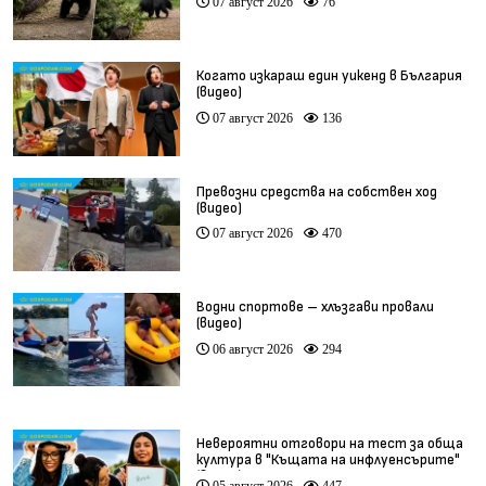
07 август 2026
76
Когато изкараш един уикенд в България
(видео)
07 август 2026
136
Превозни средства на собствен ход
(видео)
07 август 2026
470
Водни спортове – хлъзгави провали
(видео)
06 август 2026
294
Невероятни отговори на тест за обща
култура в "Къщата на инфлуенсърите"
(видео)
05 август 2026
447