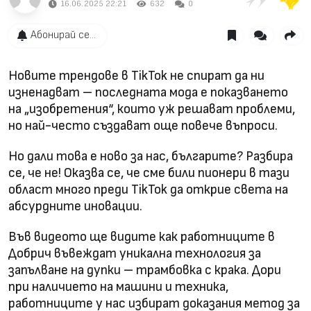
16.06.2025 22:21
632
0
Абонирай се...
Новите трендове в TikTok не спират да ни
изненадват – последната мода е показването
на „изобретения“, които уж решават проблеми,
но най-често създават още повече въпроси.
Но дали това е ново за нас, българите? Разбира
се, че не! Оказва се, че сме били пионери в тази
област много преди TikTok да открие света на
абсурдните иновации.
Във видеото ще видите как работниците в
Добрич въвеждат уникална технология за
запълване на дупки – трамбовка с крака. Дори
при наличието на машини и техника,
работниците у нас избират доказания метод за