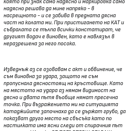
която при знак само надясно и маркировка само
надясно решава да мине напряко - в
насрещното - и се забива в предната дясна
част на колата ми. При пристигането на КАТ и
събралата се тълпа всички констатират, че
другият водач е виновен, като е навлязъл в
неразрешена за него посока.
Изведнъж аз се озовавам с акт и обвинение, че
съм виновна за удара, защото не съм
пропуснала дясностоящ на кръстовище. Като
на мястото на удара аз нямам видимост на
дясно и двата пътя въобще нямат пресечна
точка. При възражението ми на ситуацията
катаджийите започнаха да се държат грубо, да
показват друго място на сбъсъка като по
настилката има ясни следи от спирачния път