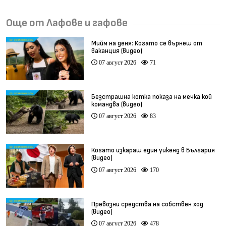
Още от Лафове и гафове
Мийм на деня: Когато се върнеш от
ваканция (видео)
07 август 2026
71
Безстрашна котка показа на мечка кой
командва (видео)
07 август 2026
83
Когато изкараш един уикенд в България
(видео)
07 август 2026
170
Превозни средства на собствен ход
(видео)
07 август 2026
478