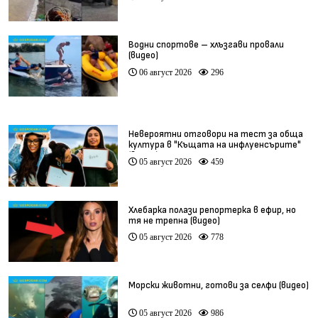
Водни спортове – хлъзгави провали
(видео)
06 август 2026
296
Невероятни отговори на тест за обща
култура в "Къщата на инфлуенсърите"
(видео)
05 август 2026
459
Хлебарка полази репортерка в ефир, но
тя не трепна (видео)
05 август 2026
778
Морски животни, готови за селфи (видео)
05 август 2026
986