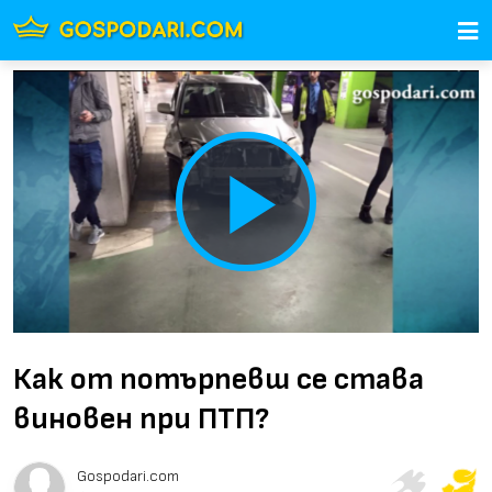
Play
Video
Как от потърпевш се става
виновен при ПТП?
Gospodari.com