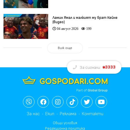
Ламин Ямал и малкият му брат Кейне
(видео)
04 август 2026
199
Виж още
3333
За сигнали:
Part of
Global Group
За нас
Екип
Реклама
Контакти
Общи условия
Редакционна политика