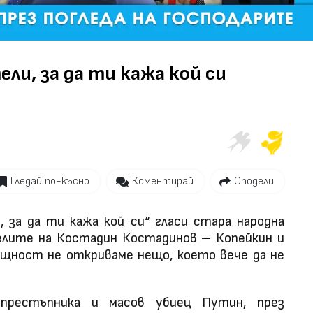
Video
ли, за да ти кажа кой си
Гледай по-късно
Коментирай
Сподели
, за да ти кажа кой си“ гласи стара народна
елите на Костадин Костадинов – Копейкин и
щност не откриваме нещо, което вече да не
престъпника и масов убиец Путин, през