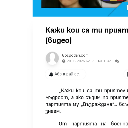
Кажи кои са ти прияте
(видео)
Gospodari.com
20.06.2025 14:12
1132
0
Абонирай се...
„Кажи кои са ти приятели
мъдрост, а ако съдим по прият
партията му „Възраждане“… всъ
знаем.
От партията на военно