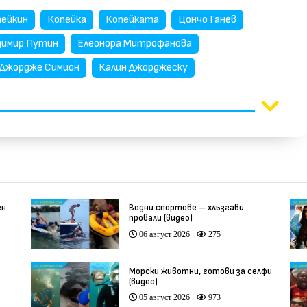
пейкин
Копейка
Копейката
Цончо Ганев
димир Путин
Елеонора Митрофанова
Джордже Симион
Калин Джорджеску
ен
Водни спортове – хлъзгави
провали (видео)
06 август 2026
275
Морски животни, готови за селфи
(видео)
05 август 2026
973