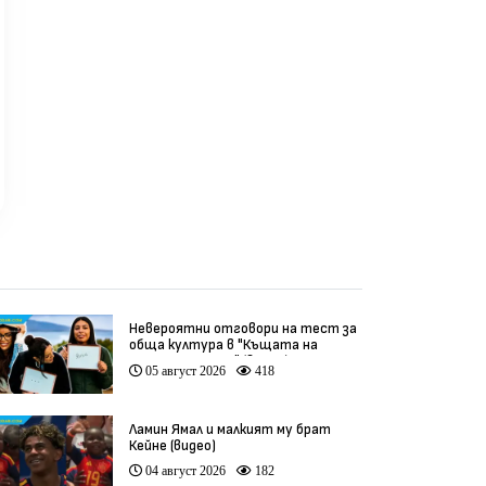
Невероятни отговори на тест за
обща култура в "Къщата на
инфлуенсърите" (видео)
05 август 2026
418
Ламин Ямал и малкият му брат
Кейне (видео)
04 август 2026
182