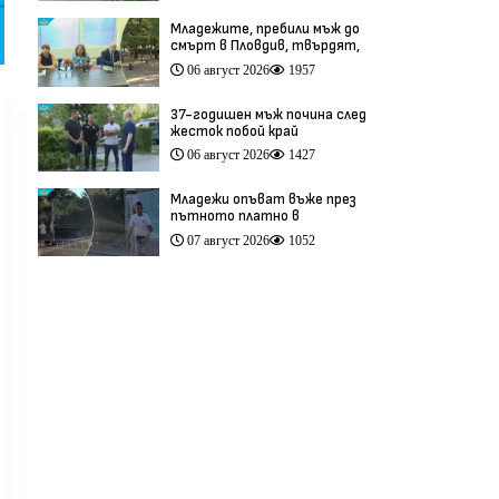
(видео)
Младежите, пребили мъж до
смърт в Пловдив, твърдят,
че са „ловци на педофили”
06 август 2026
1957
(видео)
37-годишен мъж почина след
жесток побой край
Младежкия хълм в Пловдив
06 август 2026
1427
(видео)
Младежи опъват въже през
пътното платно в
столичния квартал „Обеля“
07 август 2026
1052
(видео)