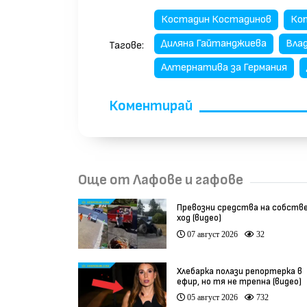
Костадин Костадинов
Ко
Диляна Гайтанджиева
Вла
Тагове:
Алтернатива за Германия
Коментирай
Още от Лафове и гафове
Превозни средства на собств
ход (видео)
07 август 2026
32
Хлебарка полази репортерка в
ефир, но тя не трепна (видео)
05 август 2026
732