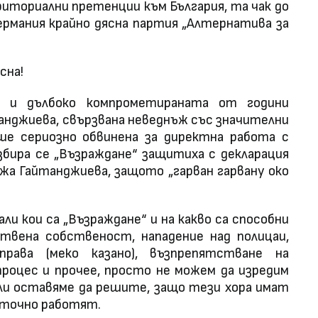
иториални претенции към България, та чак до
ермания крайно дясна партия „Алтернатива за
сна!
е и дълбоко компрометираната от години
анджиева, свързвана неведнъж със значителни
ше сериозно обвинена за директна работа с
збира се „Възраждане“ защитиха с декларация
жа Гайтанджиева, защото „гарван гарвану око
али кои са „Възраждане“ и на какво са способни
твена собственост, нападение над полицаи,
права (меко казано), възпрепятстване на
роцес и прочее, просто не можем да изредим
ели оставяме да решите, защо тези хора имат
а точно работят.