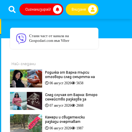
Сигнализирай!
Влизане
Стани част от канала на
Gospodari.com във Viber
Най-гледани
Родилка от Варна търси
отговори след смъртта на
бебето ѝ дни преди секцио
06 август 2026
5658
(видео)
След случая от Варна: Второ
семейство разказва за
трагедия след бременност
07 август 2026
2668
при същия лекар (видео)
Камери и свидетелски
разкази очертават
хронологията на фаталния
06 август 2026
1987
побой край Младежкия хълм