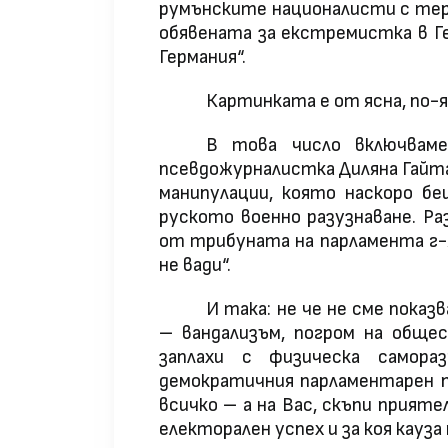
румънските националисти с тер
обявената за екстремистка в Г
Германия“.
Картинката е от ясна, по-я
В това число включвам
псевдожурналистка Диляна Гайт
манипулации, която наскоро бе
руското военно разузнаване. Ра
от трибуната на парламента г-
не вади“.
И така: не че не сме показв
– вандализъм, погром на общес
заплахи с физическа самораз
демократичния парламентарен п
всичко – а на Вас, скъпи прият
електорален успех и за коя кауз