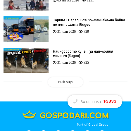
03 август 2026
1231
ТариКАТ Парад: Все по-маниакална война
по пътищата (видео)
31 юли 2026
729
Най-доброто куче… за най-лошия
момент (видео)
31 юли 2026
325
Виж още
3333
За сигнали:
Part of
Global Group