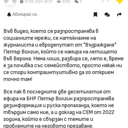
07.08.2025 18:57
2295
0
Абонирай се...
Във видео, което се разпространява в
социалните мрежи, се натъкнахме на
журналиста и евродепутат от "Възраждане"
Петър Волгин, който се намира на летището
във Верона. Няма лошо, разбира се, лято е, време
е за почивка със семейството, просто някак ни
се стори контраинтуитивно да го открием
точно там!
Все пак в последните две десетилетия от
ефира на БНР Петър Волгин разпространява
дезинформация и руска пропаганда, което не
твърдим само ние, а и доклад на СЕМ от 2022
година, който е свързан с темите и
проблемите на неговото предаване.