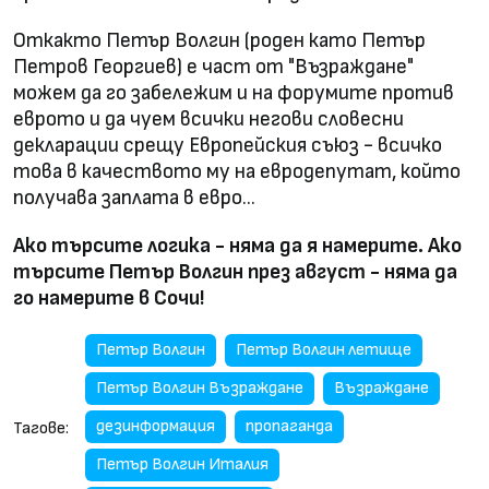
Откакто Петър Волгин (роден като Петър
Петров Георгиев) е част от "Възраждане"
можем да го забележим и на форумите против
еврото и да чуем всички негови словесни
декларации срещу Европейския съюз - всичко
това в качеството му на евродепутат, който
получава заплата в евро...
Ако търсите логика - няма да я намерите. Ако
търсите Петър Волгин през август - няма да
го намерите в Сочи!
Петър Волгин
Петър Волгин летище
Петър Волгин Възраждане
Възраждане
дезинформация
пропаганда
Тагове:
Петър Волгин Италия