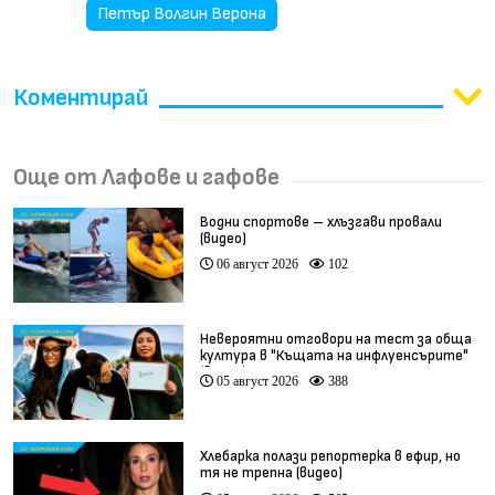
Петър Волгин Верона
Коментирай
Още от Лафове и гафове
Водни спортове – хлъзгави провали
(видео)
06 август 2026
102
Невероятни отговори на тест за обща
култура в "Къщата на инфлуенсърите"
(видео)
05 август 2026
388
Хлебарка полази репортерка в ефир, но
тя не трепна (видео)