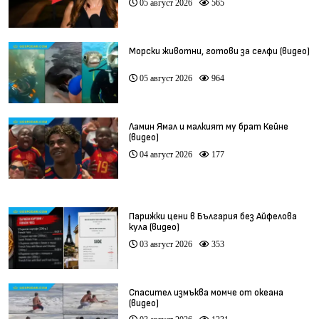
05 август 2026
565
Морски животни, готови за селфи (видео)
05 август 2026
964
Ламин Ямал и малкият му брат Кейне
(видео)
04 август 2026
177
Парижки цени в България без Айфелова
кула (видео)
03 август 2026
353
Спасител измъква момче от океана
(видео)