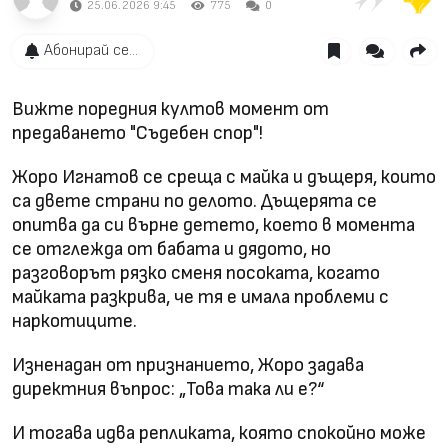
25.06.2026 9:45
775
0
Абонирай се...
Вижте поредния култов момент от
предаването "Съдебен спор"!
Жоро Игнатов се среща с майка и дъщеря, които
са двете страни по делото. Дъщерята се
опитва да си върне детето, което в момента
се отглежда от бабата и дядото, но
разговорът рязко сменя посоката, когато
майката разкрива, че тя е имала проблеми с
наркотиците.
Изненадан от признанието, Жоро задава
директния въпрос: „Това така ли е?“
И тогава идва репликата, която спокойно може