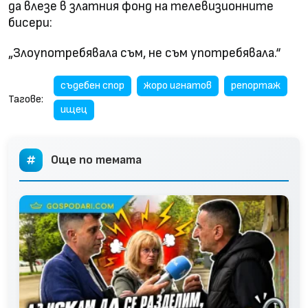
да влезе в златния фонд на телевизионните
бисери:
„Злоупотребявала съм, не съм употребявала.“
съдебен спор
жоро игнатов
репортаж
Тагове:
ищец
Още по темата