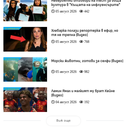
Невероятни отговори на тест за обща
култура в "Къщата на инфлуенсърите"
(видео)
05 август 2026
442
Хлебарка полази репортерка в ефир, но
тя не трепна (видео)
05 август 2026
768
Морски животни, готови за селфи (видео)
05 август 2026
982
Ламин Ямал и малкият му брат Кейне
(видео)
04 август 2026
192
Виж още