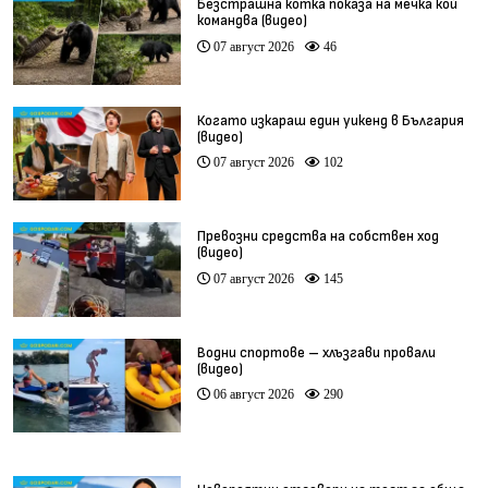
Безстрашна котка показа на мечка кой
командва (видео)
07 август 2026
46
Когато изкараш един уикенд в България
(видео)
07 август 2026
102
Превозни средства на собствен ход
(видео)
07 август 2026
145
Водни спортове – хлъзгави провали
(видео)
06 август 2026
290