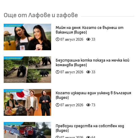
Още от Лафове и гафове
Мийм на деня: Когато се върнеш от
ваканция (видео)
07 август 2026
33
Безстрашна котка показа на мечка кой
командва (видео)
07 август 2026
33
Когато изкараш един уикенд в България
(видео)
07 август 2026
73
Превозни средства на собствен ход
(видео)
07 август 2026
64