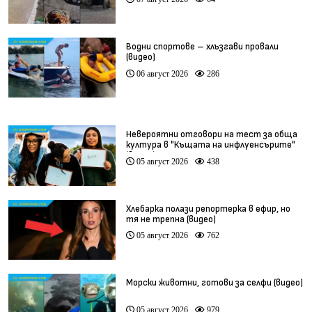
Водни спортове – хлъзгави провали
(видео)
06 август 2026
286
Невероятни отговори на тест за обща
култура в "Къщата на инфлуенсърите"
(видео)
05 август 2026
438
Хлебарка полази репортерка в ефир, но
тя не трепна (видео)
05 август 2026
762
Морски животни, готови за селфи (видео)
05 август 2026
979