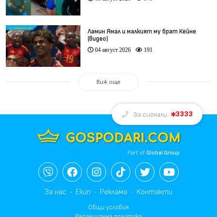
Ламин Ямал и малкият му брат Кейне
(видео)
04 август 2026
191
Виж още
3333
За сигнали:
Part of
Global Group
За нас
Екип
Реклама
Контакти
Общи условия
Редакционна политика