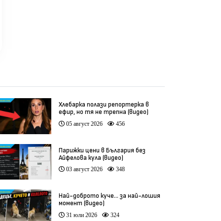
Хлебарка полази репортерка в
ефир, но тя не трепна (видео)
05 август 2026
456
Парижки цени в България без
Айфелова кула (видео)
03 август 2026
348
Най-доброто куче… за най-лошия
момент (видео)
31 юли 2026
324