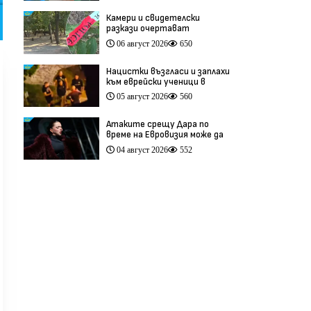
Камери и свидетелски
разкази очертават
хронологията на фаталния
06 август 2026
650
побой край Младежкия хълм
(видео)
Нацистки възгласи и заплахи
към еврейски ученици в
Банско разтърсиха Италия
05 август 2026
560
(видео)
Атаките срещу Дара по
време на Евровизия може да
са били част от
04 август 2026
552
координирана
антиевропейска кампания