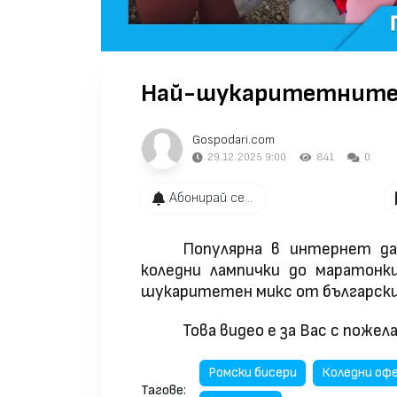
Най-шукаритетните 
Gospodari.com
29.12.2025 9:00
841
0
Абонирай се...
Популярна в интернет да
коледни лампички до маратонк
шукаритетен микс от български 
Това видео е за Вас с поже
Ромски бисери
Коледни оф
Тагове: