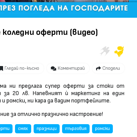
Video
коледни оферти (видео)
Гледай по-късно
Коментирай
Сподели
ма ни предлага супер оферти за стоки от
и за 20 лв. Напевният ѝ маркетинг на един
и ромски, ни кара да вадим портфейлите.
лание за отлично празнично настроение!
ерти
смях
празници
търговия
ромски