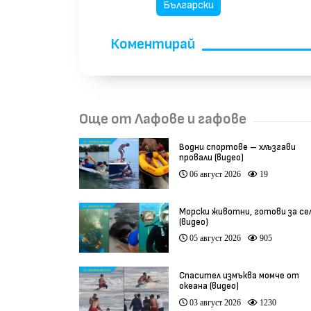
Български
Коментирай
Още от Лафове и гафове
Водни спортове – хлъзгави
провали (видео)
06 август 2026
19
Морски животни, готови за се
(видео)
05 август 2026
905
Спасител измъква момче от
океана (видео)
03 август 2026
1230