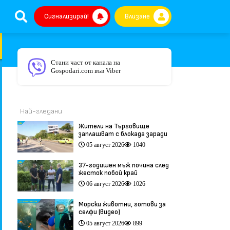
Сигнализирай!
Влизане
Стани част от канала на
Gospodari.com във Viber
Най-гледани
Жители на Търговище
заплашват с блокада заради
опасен участък на пътя
05 август 2026
1040
София–Варна (видео)
37-годишен мъж почина след
жесток побой край
Младежкия хълм в Пловдив
06 август 2026
1026
(видео)
Морски животни, готови за
селфи (видео)
05 август 2026
899