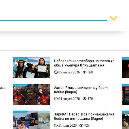
Невероятни отговори на тест за
обща култура в "Къщата на
инфлуенсърите" (видео)
05 август 2026
368
лфи
Ламин Ямал и малкият му брат
Кейне (видео)
04 август 2026
176
ТариКАТ Парад: Все по-маниакална
война по пътищата (видео)
31 юли 2026
723