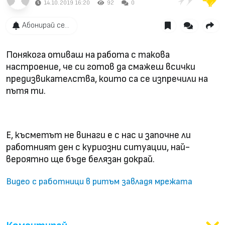
14.10.2019 16:20
92
0
Абонирай се...
Понякога отиваш на работа с такова
настроение, че си готов да смажеш всички
предизвикателства, които са се изпречили на
пътя ти.
Е, късметът не винаги е с нас и започне ли
работният ден с куриозни ситуации, най-
вероятно ще бъде белязан докрай.
Видео с работници в ритъм завладя мрежата