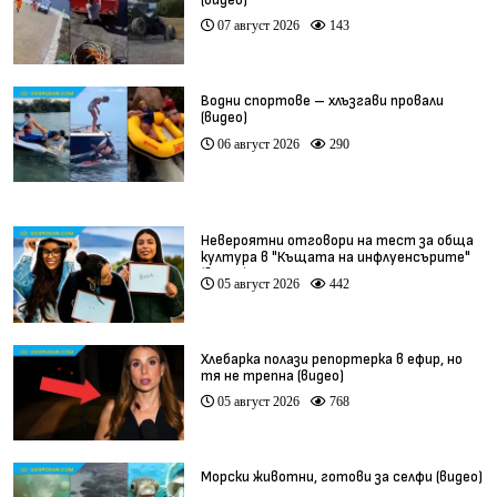
07 август 2026
143
Водни спортове – хлъзгави провали
(видео)
06 август 2026
290
Невероятни отговори на тест за обща
култура в "Къщата на инфлуенсърите"
(видео)
05 август 2026
442
Хлебарка полази репортерка в ефир, но
тя не трепна (видео)
05 август 2026
768
Морски животни, готови за селфи (видео)