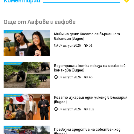
Коментирай
Още от Лафове и гафове
Мийм на деня: Когато се върнеш от
ваканция (видео)
07 август 2026
51
Безстрашна котка показа на мечка кой
командва (видео)
07 август 2026
46
Когато изкараш един уикенд в България
(видео)
07 август 2026
102
Превозни средства на собствен ход
(видео)