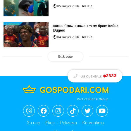
05 август 2026
982
Ламин Ямал и малкият му брат Кейне
(видео)
04 август 2026
192
Виж още
3333
За сигнали:
Part of
Global Group
За нас
Екип
Реклама
Контакти