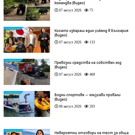
командва (видео)
07 август 2026
75
Когато изкараш един уикенд в България
(видео)
07 август 2026
133
Превозни средства на собствен ход
(видео)
07 август 2026
469
Водни спортове – хлъзгави провали
(видео)
06 август 2026
293
Невероятни отговори на тест за обща