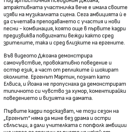
Под артистичния псевдоним Джоана,
атрактивната участничка вече е имала своите
изяви на музикалната сцена. Сега амбицията ѝ е
да съчетава преподаването с участия и нови
песни - комбинация, която още в първите кадри
предизвиква повдигнати вежди както сред
зрителите, така и сред близките на ергените.
Във видеото Джоана демонстрира
самочувствие, провокативно поведение и
остър език, а част от репликите ѝ шокират
околните. Ергенът Мартин, познат като
Елвиса, и Йоана не пропуснаха да демонстрират
типичното си чувство за хумор, коментирайки
поведението и визията на дамата.
Първите кадри подсказват, че този сезон на
„Ергенът“ няма да мине без драма и остри
сблъсъци, а дали учителката с попфолк амбиции