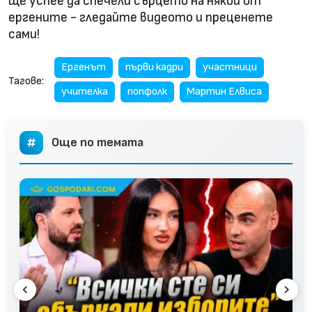
ще успее да спечели сърцето на някой от
ергените - гледайте видеото и преценете
сами!
Ергенът
първи кадри
участници
Тагове:
учителка
попфолк
Мартин Елвиса
Още по темата