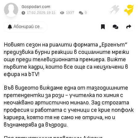
Gospodari.com
17.02.2026 19:15
1937
0
Абонирай се...
Новият сезон на риалити формата „Ергенът“
предизвика бурни реакции в социалните мрежи
още преди телевизионната премиера. Вижте
първите кадри, които все още са неизлъчени в
ефира на bTV!
Във видеото виждаме една от тазгодишните
претендентки за рози - учителка по химия с
неочаквано артистично минало. Зад строгата
професия и работата с ученици се крие попфолк
кариера, която тя не само не отрича, но и
възнамерява да възроди.