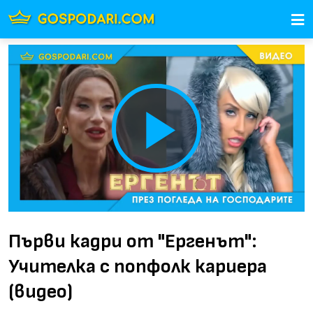
Play
Video
Първи кадри от "Ергенът":
Учителка с попфолк кариера
(видео)