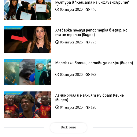
култура в "Къщата на инфлуенсърите"
(видео)
05 август 2026
446
Хлебарка полази репортерка в ефир, но
тя не трепна (видео)
05 август 2026
775
Морски животни, готови за селфи (видео)
05 август 2026
983
Ламин Ямал и малкият му брат Кейне
(видео)
04 август 2026
195
Виж още