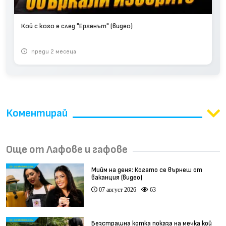
Кой с кого е след "Ергенът" (видео)
преди 2 месеца
Коментирай
Още от Лафове и гафове
Мийм на деня: Когато се върнеш от
ваканция (видео)
07 август 2026
63
Безстрашна котка показа на мечка кой