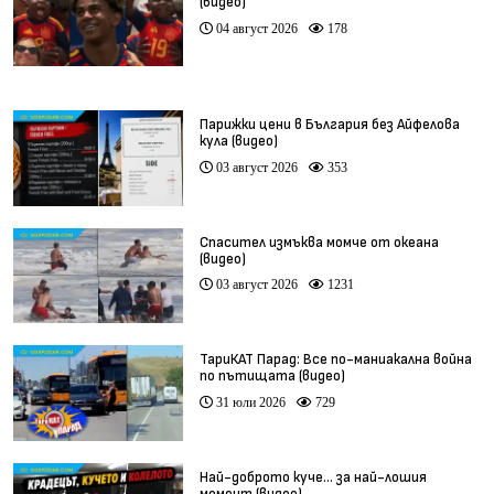
(видео)
04 август 2026
178
Парижки цени в България без Айфелова
кула (видео)
03 август 2026
353
Спасител измъква момче от океана
(видео)
03 август 2026
1231
ТариКАТ Парад: Все по-маниакална война
по пътищата (видео)
31 юли 2026
729
Най-доброто куче… за най-лошия
момент (видео)