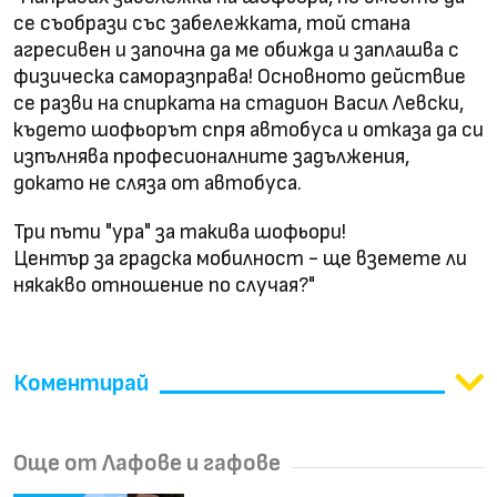
се съобрази със забележката, той стана
агресивен и започна да ме обижда и заплашва с
физическа саморазправа! Основното действие
се разви на спирката на стадион Васил Левски,
където шофьорът спря автобуса и отказа да си
изпълнява професионалните задължения,
докато не сляза от автобуса.
Три пъти "ура" за такива шофьори!
Център за градска мобилност - ще вземете ли
някакво отношение по случая?"
Коментирай
Още от Лафове и гафове