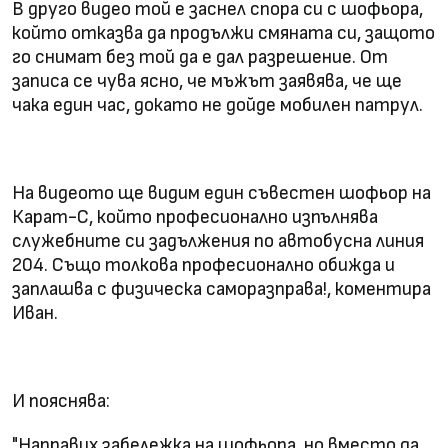
В друго видео той е заснел спора си с шофьора,
който отказва да продължи смяната си, защото
го снимат без той да е дал разрешение. От
записа се чува ясно, че мъжът заявява, че ще
чака един час, докато не дойде мобилен патрул.
На видеото ще видим един съвестен шофьор на
Карат-С, който професионално изпълнява
служебните си задължения по автобусна линия
204. Също толкова професионално обижда и
заплашва с физическа саморазправа!, коментира
Иван.
И пояснява:
"Направих забележка на шофьора, но вместо да