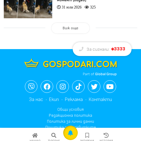
31 юли 2026
325
Виж още
3333
За сигнали:
Part of
Global Group
За нас
Екип
Реклама
Контакти
Общи условия
Редакционна политика
Политика за лични данни
Политика за бисквитките
Общи условия за реклама