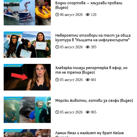
Водни спортове – хлъзгави провали
(видео)
06 август 2026
120
Невероятни отговори на тест за обща
култура в "Къщата на инфлуенсърите"
(видео)
05 август 2026
395
Хлебарка полази репортерка в ефир, но
тя не трепна (видео)
05 август 2026
601
Морски животни, готови за селфи (видео)
05 август 2026
965
Ламин Ямал и малкият му брат Кейне