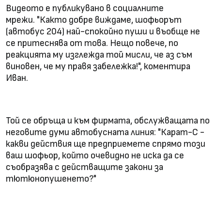
Видеото е публикувано в социалните
мрежи. "Както добре виждаме, шофьорът
(автобус 204) най-спокойно пуши и въобще не
се притеснява от това. Нещо повече, по
реакцията му изглежда той мисли, че аз съм
виновен, че му правя забележка!", коментира
Иван.
Той се обръща и към фирмата, обслужващата по
неговите думи автобусната линия: "Карат-С -
какви действия ще предприемете спрямо този
ваш шофьор, който очевидно не иска да се
съобразява с действащите закони за
тютюнопушенето?"