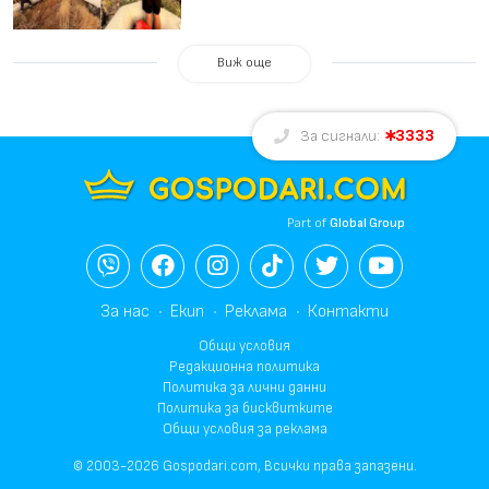
Виж още
3333
За сигнали:
Part of
Global Group
За нас
Екип
Реклама
Контакти
Общи условия
Редакционна политика
Политика за лични данни
Политика за бисквитките
Общи условия за реклама
© 2003-2026 Gospodari.com, Всички права запазени.