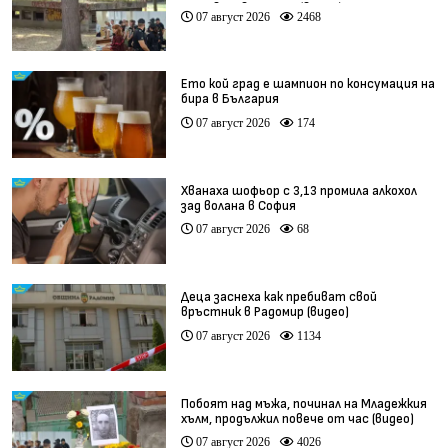
остават в ареста (видео)
07 август 2026
2468
Ето кой град е шампион по консумация на
бира в България
07 август 2026
174
Хванаха шофьор с 3,13 промила алкохол
зад волана в София
07 август 2026
68
Деца заснеха как пребиват свой
връстник в Радомир (видео)
07 август 2026
1134
Побоят над мъжа, починал на Младежкия
хълм, продължил повече от час (видео)
07 август 2026
4026