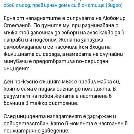
свой съсед, превърнал дома си в сметище (видео)
Една от нападнатите е съпругата на Любомир
Стефанов. По думите му, при разминаване с
мъжа той започнал да говори на глас какво да ѝ
направи и я подгонил. Жената запазила
самообладание и се насочила към входа на
жилищната си сграда, а намесата на случайни
минувачи е предотвратила по-сериозен
инцидент.
Ден по-късно същият мъж е пребил майка си,
която сама е подала сигнал до полицията. В
резултат на побоя жената е настанена в
болница в тежко състояние.
След инцидента нападателят е задържан и
освидетелстван, като в момента е настанен в
психиатрично заведение.