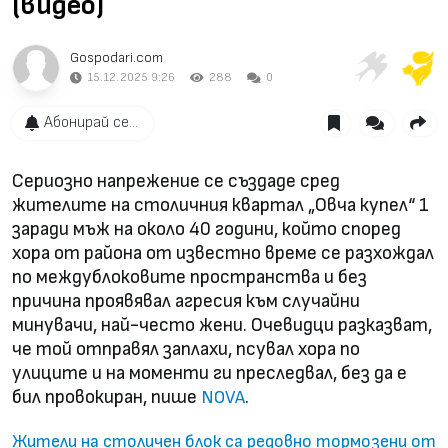
(видео)
Gospodari.com
15.12.2025 9:26
288
0
Абонирай се...
Сериозно напрежение се създаде сред
жителите на столичния квартал „Овча купел“ 1
заради мъж на около 40 години, който според
хора от района от известно време се разхождал
по междублоковите пространства и без
причина проявявал агресия към случайни
минувачи, най-често жени. Очевидци разказват,
че той отправял заплахи, псувал хора по
улиците и на моменти ги преследвал, без да е
бил провокиран, пише
.
NOVA
Жители на столичен блок са редовно тормозени от