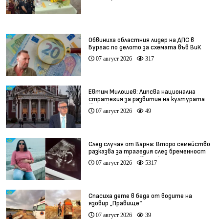
Обвиниха областния лидер на ДПС в
Бургас по делото за схемата във ВиК
07 август 2026
317
Евтим Милошев: Липсва национална
стратегия за развитие на културата
(видео)
07 август 2026
49
След случая от Варна: Второ семейство
разказва за трагедия след бременност
при същия лекар (видео)
07 август 2026
5317
Спасиха дете в беда от водите на
язовир „Правище“
07 август 2026
39