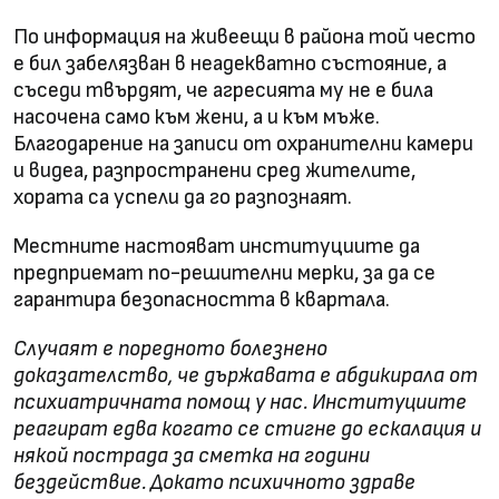
По информация на живеещи в района той често
е бил забелязван в неадекватно състояние, а
съседи твърдят, че агресията му не е била
насочена само към жени, а и към мъже.
Благодарение на записи от охранителни камери
и видеа, разпространени сред жителите,
хората са успели да го разпознаят.
Местните настояват институциите да
предприемат по-решителни мерки, за да се
гарантира безопасността в квартала.
Случаят е поредното болезнено
доказателство, че държавата е абдикирала от
психиатричната помощ у нас. Институциите
реагират едва когато се стигне до ескалация и
някой пострада за сметка на години
бездействие. Докато психичното здраве