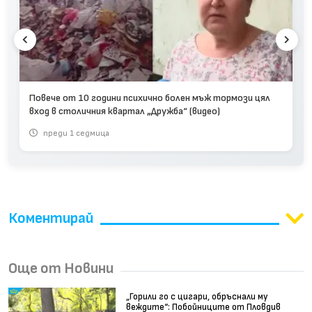
Повече от 10 години психично болен мъж тормози цял
вход в столичния квартал „Дружба“ (видео)
преди 1 седмица
Коментирай
Още от Новини
„Горили го с цигари, обръснали му
веждите“: Побойниците от Пловдив