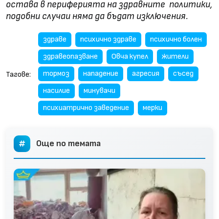
остава в периферията на здравните политики,
подобни случаи няма да бъдат изключения.
здраве
психично здраве
психично болен
здравеопазване
Овча купел
жители
тормоз
нападение
агресия
съсед
Тагове:
насилие
минувачи
психиатрично заведение
мерки
Още по темата