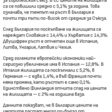
за Европейския съюз. В ЕС цените на жилищата
са се повишили средно с 5,1% за година. Това
означава, че темпът на ръст в България е
почти три пъти по-висок от средния за Съюза.
След България по поскъпване на жилищата се
нареждат Словакия с 14,4% и Хърватия с 14,3%.
Двуцифрен ръст е отчетен още в Испания,
Литва, Унгария, Латвия и Чехия.
Сред големите европейски икономики най-
сериозно увеличение има в Испания — 12,8%. В
Италия жилищата са поскъпнали с 5,2%, в
Германия — с едва 1,4%, а във Франция почти
няма промяна, като ръстът е само 0,1%.
Единствено Финландия отчита спад на цените
на жилищата — с 2% на годишна база.
Данните показват, че в България цените на
имотите растат много по-бързо от