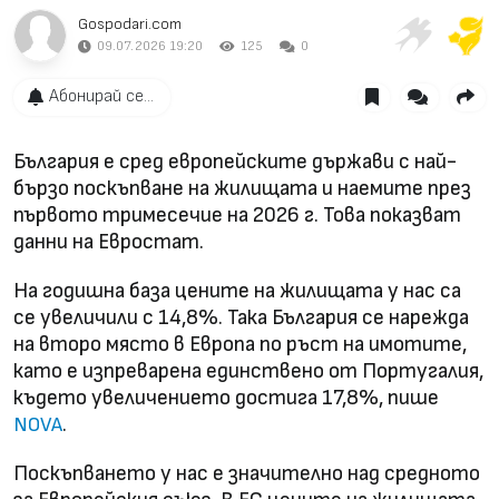
Gospodari.com
09.07.2026 19:20
125
0
Абонирай се...
България е сред европейските държави с най-
бързо поскъпване на жилищата и наемите през
първото тримесечие на 2026 г. Това показват
данни на Евростат.
На годишна база цените на жилищата у нас са
се увеличили с 14,8%. Така България се нарежда
на второ място в Европа по ръст на имотите,
като е изпреварена единствено от Португалия,
където увеличението достига 17,8%, пише
.
NOVA
Поскъпването у нас е значително над средното