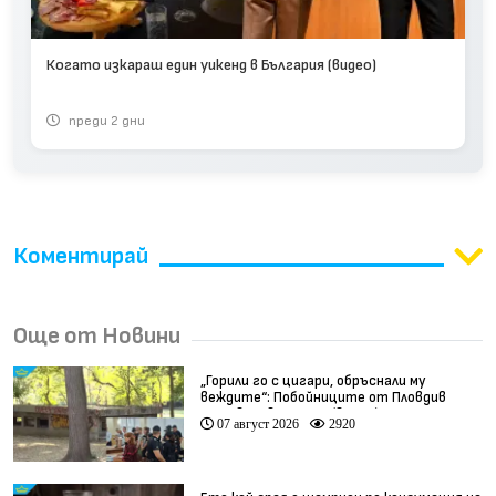
Когато изкараш един уикенд в България (видео)
преди 2 дни
Коментирай
Още от Новини
„Горили го с цигари, обръснали му
веждите“: Побойниците от Пловдив
остават в ареста (видео)
07 август 2026
2920