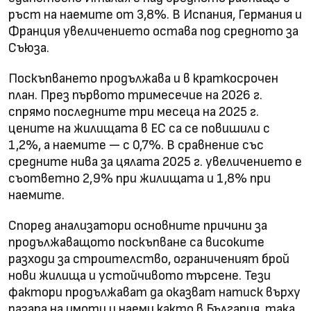
ръст на наемите от 3,8%. В Испания, Германия и
Франция увеличението остава под средното за
Съюза.
Поскъпването продължава и в краткосрочен
план. През първото тримесечие на 2026 г.
спрямо последните три месеца на 2025 г.
цените на жилищата в ЕС са се повишили с
1,2%, а наемите — с 0,7%. В сравнение със
средните нива за цялата 2025 г. увеличението е
съответно 2,9% при жилищата и 1,8% при
наемите.
Според анализатори основните причини за
продължаващото поскъпване са високите
разходи за строителство, ограниченият брой
нови жилища и устойчивото търсене. Тези
фактори продължават да оказват натиск върху
пазара на имоти и наеми както в България, така