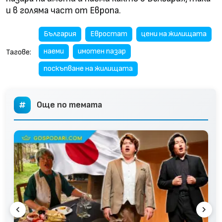
и в голяма част от Европа.
България
Евростат
цени на жилищата
наеми
имотен пазар
Тагове:
поскъпване на жилищата
Още по темата