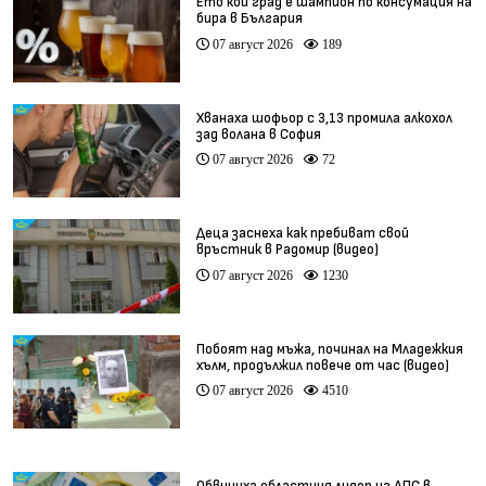
Ето кой град е шампион по консумация на
бира в България
07 август 2026
189
Хванаха шофьор с 3,13 промила алкохол
зад волана в София
07 август 2026
72
Деца заснеха как пребиват свой
връстник в Радомир (видео)
07 август 2026
1230
Побоят над мъжа, починал на Младежкия
хълм, продължил повече от час (видео)
07 август 2026
4510
Обвиниха областния лидер на ДПС в