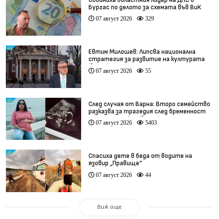
Бургас по делото за схемата във ВиК
07 август 2026
329
Евтим Милошев: Липсва национална
стратегия за развитие на културата
(видео)
07 август 2026
55
След случая от Варна: Второ семейство
разказва за трагедия след бременност
при същия лекар (видео)
07 август 2026
5403
Спасиха дете в беда от водите на
язовир „Правище“
07 август 2026
44
Виж още