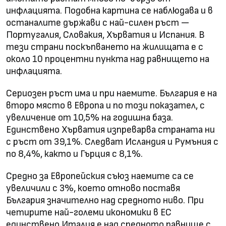
инфлацията. Подобна картина се наблюдава и в
останалите държави с най-силен ръст —
Португалия, Словакия, Хърватия и Испания. В
тези страни поскъпването на жилищата е с
около 10 процентни пункта над равнището на
инфлацията.
Сериозен ръст има и при наемите. България е на
второ място в Европа и по този показател, с
увеличение от 10,5% на годишна база.
Единствено Хърватия изпреварва страната ни
с ръст от 39,1%. Следват Исландия и Румъния с
по 8,4%, както и Гърция с 8,1%.
Средно за Европейския съюз наемите са се
увеличили с 3%, което отново поставя
България значително над средното ниво. При
четирите най-големи икономики в ЕС
единствено Италия е над средното равнище с