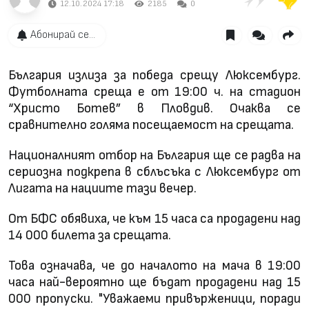
12.10.2024 17:18
2185
0
Абонирай се...
България излиза за победа срещу Люксембург.
Футболната среща е от 19:00 ч. на стадион
“Христо Ботев” в Пловдив. Очаква се
сравнително голяма посещаемост на срещата.
Националният отбор на България ще се радва на
сериозна подкрепа в сблъсъка с Люксембург от
Лигата на нациите тази вечер.
От БФС обявиха, че към 15 часа са продадени над
14 000 билета за срещата.
Това означава, че до началото на мача в 19:00
часа най-вероятно ще бъдат продадени над 15
000 пропуски. "Уважаеми привърженици, поради