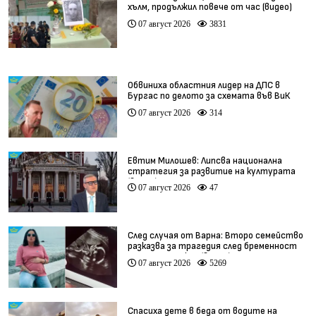
хълм, продължил повече от час (видео)
07 август 2026
3831
Обвиниха областния лидер на ДПС в
Бургас по делото за схемата във ВиК
07 август 2026
314
Евтим Милошев: Липсва национална
стратегия за развитие на културата
(видео)
07 август 2026
47
След случая от Варна: Второ семейство
разказва за трагедия след бременност
при същия лекар (видео)
07 август 2026
5269
Спасиха дете в беда от водите на