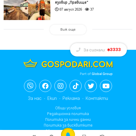
язовир „Правище“
07 август 2026
37
Виж още
3333
За сигнали:
Part of
Global Group
За нас
Екип
Реклама
Контакти
Общи условия
Редакционна политика
Политика за лични данни
Политика за бисквитките
Общи условия за реклама