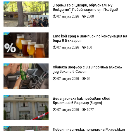
„Горили го с цигари, обръснали му
веждите“: Побойниците от Пловдив
остават в ареста (видео)
07 август 2026
2300
Ето кой град е шампион по консумация на
бира в България
07 август 2026
160
Хванаха шофьор с 3,13 промила алкохол
зад волана в София
07 август 2026
64
Деца заснеха как пребиват свой
връстник в Радомир (видео)
07 август 2026
1077
Побоят над мъжа, починал на Младежкия