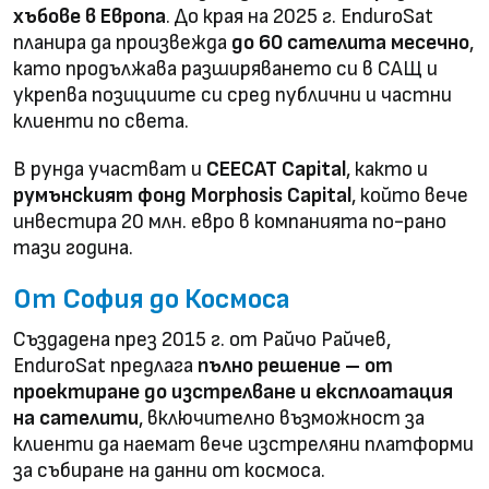
хъбове в Европа
. До края на 2025 г. EnduroSat
планира да произвежда
до 60 сателита месечно
,
като продължава разширяването си в САЩ и
укрепва позициите си сред публични и частни
клиенти по света.
В рунда участват и
CEECAT Capital
, както и
румънският фонд Morphosis Capital
, който вече
инвестира 20 млн. евро в компанията по-рано
тази година.
От София до Космоса
Създадена през 2015 г. от Райчо Райчев,
EnduroSat предлага
пълно решение – от
проектиране до изстрелване и експлоатация
на сателити
, включително възможност за
клиенти да наемат вече изстреляни платформи
за събиране на данни от космоса.