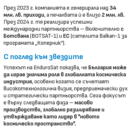
През 2023 г. компанията е генерирала над
34
млн. лв. приходи
, а печалбата ѝ е близо
2 млн. лв.
През 2024 г. тя реализира успешни
международни партньорства – включително
с
Ботсвана
(BOTSAT-1) и
ЕС
(сателита Balkan-1 за
програмата „Коперник“).
С поглед към звездите
Успехът на EnduroSat показва, че
България може
да играе значима роля в глобалната космическа
индустрия
, особено когато се съчетаят
високотехнологична визия, предприемачески дух
и стратегически партньорства. Сега фокусът
е върху следващата фаза –
масово
производство, глобално разширяване и
утвърждаване като лидер в "новото
космическо пространство".