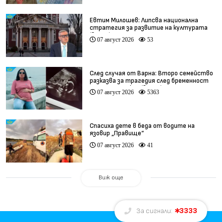
Евтим Милошев: Липсва национална
стратегия за развитие на културата
(видео)
07 август 2026
53
След случая от Варна: Второ семейство
разказва за трагедия след бременност
при същия лекар (видео)
07 август 2026
5363
Спасиха дете в беда от водите на
язовир „Правище“
07 август 2026
41
Виж още
3333
За сигнали: