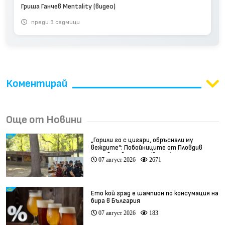
Гриша Ганчев Mentality (видео)
преди 3 седмици
Коментирай
Още от Новини
„Горили го с цигари, обръснали му
веждите“: Побойниците от Пловдив
остават в ареста (видео)
07 август 2026
2671
Ето кой град е шампион по консумация на
бира в България
07 август 2026
183