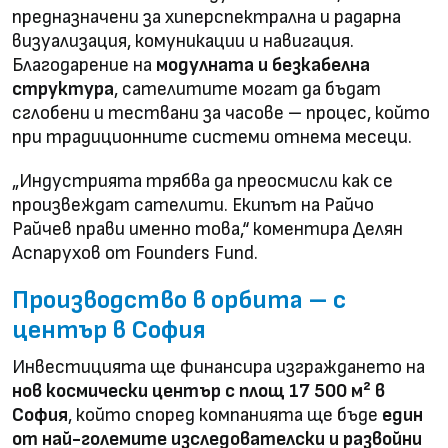
предназначени за хиперспектрална и радарна
визуализация, комуникации и навигация.
Благодарение на
модулната и безкабелна
структура
, сателитите могат да бъдат
сглобени и тествани за часове – процес, който
при традиционните системи отнема месеци.
„Индустрията трябва да преосмисли как се
произвеждат сателити. Екипът на Райчо
Райчев прави именно това,“ коментира Делян
Аспарухов от Founders Fund.
Производство в орбита – с
център в София
Инвестицията ще финансира изграждането на
нов космически център с площ 17 500 м² в
София
, който според компанията ще бъде
един
от най-големите изследователски и развойни