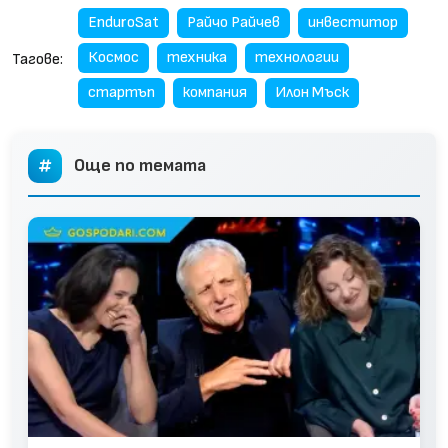
EnduroSat
Райчо Райчев
инвеститор
Космос
техника
технологии
Тагове:
стартъп
компания
Илон Мъск
Още по темата