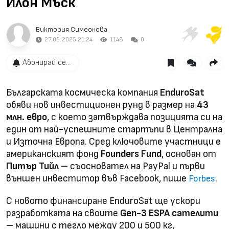
Илон Мъск
Виктория Симеонова
27.05.2025 21:24
1148
0
Абонирай се...
Българската космическа компания
EnduroSat
обяви нов инвестиционен рунд в размер на
43
млн. евро
, с което затвърждава позицията си на
един от най-успешните стартъпи в Централна
и Източна Европа. Сред ключовите участници е
американският фонд
Founders Fund
, основан от
Питър Тийл
– съосновател на PayPal и първи
външен инвеститор във Facebook, пише
.
Forbes
С новото финансиране EnduroSat ще ускори
разработката на своите
Gen-3 ESPA сателити
– машини с тегло между 200 и 500 кг,