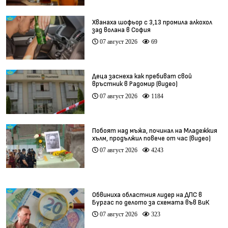
Хванаха шофьор с 3,13 промила алкохол
зад волана в София
07 август 2026
69
Деца заснеха как пребиват свой
връстник в Радомир (видео)
07 август 2026
1184
Побоят над мъжа, починал на Младежкия
хълм, продължил повече от час (видео)
07 август 2026
4243
Обвиниха областния лидер на ДПС в
Бургас по делото за схемата във ВиК
07 август 2026
323