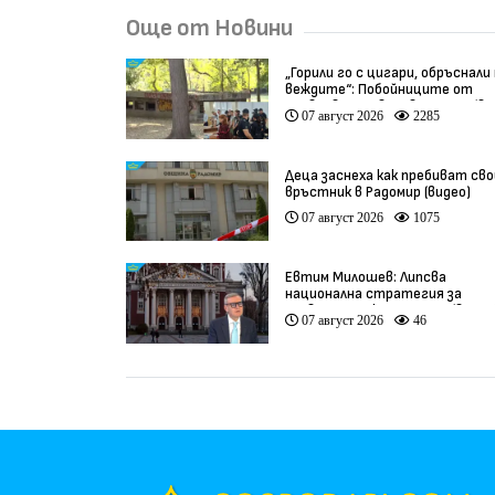
Още от Новини
„Горили го с цигари, обръснали
веждите“: Побойниците от
Пловдив остават в ареста (ви
07 август 2026
2285
Деца заснеха как пребиват сво
връстник в Радомир (видео)
07 август 2026
1075
Евтим Милошев: Липсва
национална стратегия за
развитие на културата (видео
07 август 2026
46