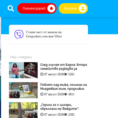
Сигнализирай!
Влизане
Стани част от канала на
Gospodari.com във Viber
Най-гледани
След случая от Варна: Второ
семейство разказва за
трагедия след бременност
07 август 2026
5261
при същия лекар (видео)
Побоят над мъжа, починал на
Младежкия хълм, продължил
повече от час (видео)
07 август 2026
3811
„Горили го с цигари,
обръснали му веждите“:
Побойниците от Пловдив
07 август 2026
2282
остават в ареста (видео)