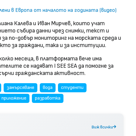
лени в Европа от началото на годината (видео)
ана Калева и Иван Мирчев, които учат
ието събира данни чрез снимки, текст и
я за по-добър мониторинг на морската среда и
кто за граждани, така и за институции.
колко месеца, в платформата вече има
телите се надяват I SEE SEA да помогне за
асърчи гражданската активност.
замърсяване
вода
студенти
приложение
разработка
Виж всички