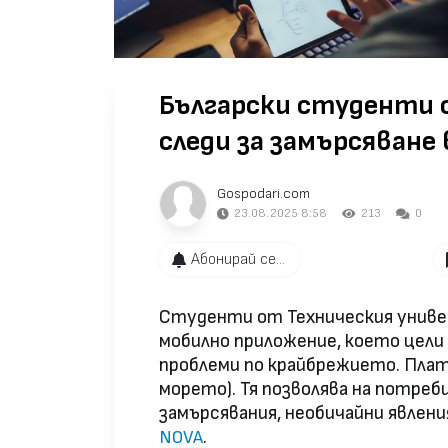
Български студенти 
следи за замърсяване 
Gospodari.com
23.08.2025 8:58
213
0
Абонирай се...
Студенти от Техническия униве
мобилно приложение, което цели
проблеми по крайбрежието. Плат
морето). Тя позволява на потреб
замърсявания, необичайни явлени
.
NOVA