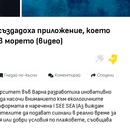
Video
създадоха приложение, което
в морето (видео)
Гледай по-късно
Коментирай
Сподели
рситет във Варна разработиха иновативно
 да насочи вниманието към екологичните
формата е наречена I SEE SEA (Аз виждам
ителите да подават сигнали в реално време за
я или добри условия по плажовете, съобщава