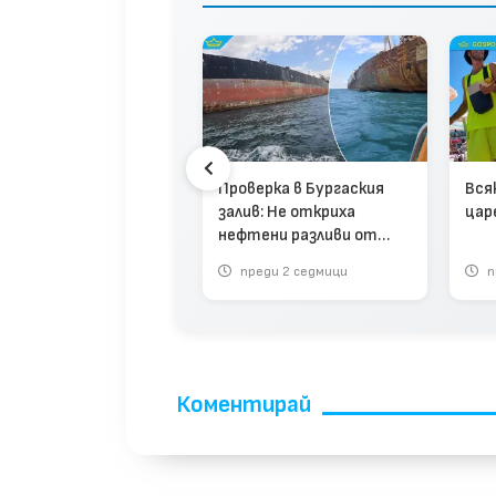
пинг Градина избра
гата (Коментарът
редактора)
Проверка в Бургаския
Вся
залив: Не откриха
цар
нефтени разливи от
закотвените кораби
реди 1 месец
преди 2 седмици
п
Коментирай