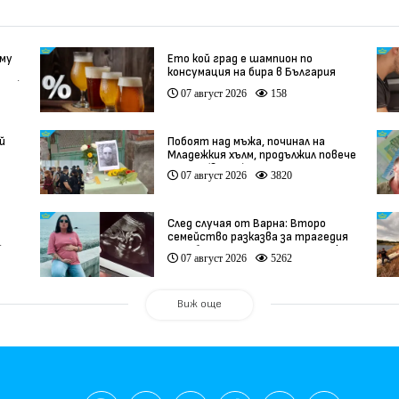
 му
Ето кой град е шампион по
консумация на бира в България
део)
07 август 2026
158
й
Побоят над мъжа, починал на
Младежкия хълм, продължил повече
от час (видео)
07 август 2026
3820
След случая от Варна: Второ
семейство разказва за трагедия
)
след бременност при същия лекар
07 август 2026
5262
(видео)
Виж още