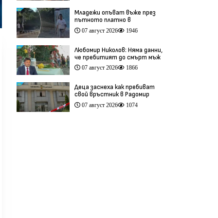
Младежи опъват въже през
пътното платно в
столичния квартал „Обеля“
07 август 2026
1946
(видео)
Любомир Николов: Няма данни,
че пребитият до смърт мъж
в Пловдив е бил педофил
07 август 2026
1866
(видео)
Деца заснеха как пребиват
свой връстник в Радомир
(видео)
07 август 2026
1074