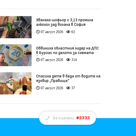
Хванаха шофьор с 3,13 промила
алкохол зад волана в София
07 август 2026
63
Обвиниха областния лидер на ДПС
в Бургас по делото за схемата
във ВиК
07 август 2026
314
Спасиха дете в беда от водите на
язовир „Правище“
07 август 2026
37
3333
За сигнали: