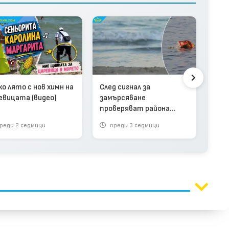
Ино
ко лято с нов химн на
След сигнал за
буй
евицата (видео)
замърсяване
спа
проверяват района
(вид
между Централния и
реди 2 седмици
преди 3 седмици
п
Южния плаж на Варна