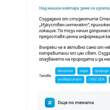
Над милион хектара земя са изпепе
Създадено от студентите Стели
„Изкуствен интелект“, приложен
локация. По този начин допринас
предоставя ценна информация ка
Въпреки че е активно само от ня
потребители от цял свят. Създа
опазването на природата и да н
екология
море
природа
Тагове:
университет
I SEE SEA
Още по темата