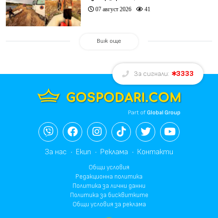
07 август 2026
41
Виж още
3333
За сигнали:
Part of
Global Group
За нас
Екип
Реклама
Контакти
Общи условия
Редакционна политика
Политика за лични данни
Политика за бисквитките
Общи условия за реклама