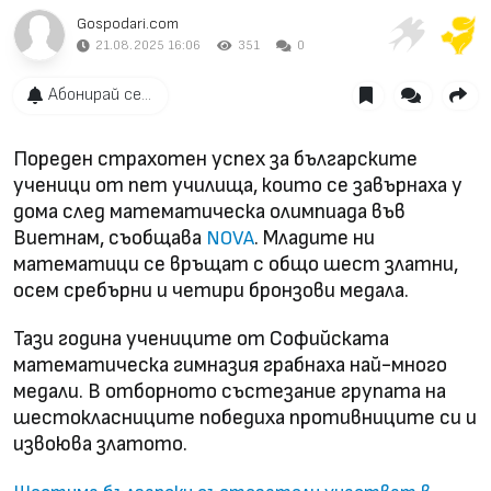
Gospodari.com
21.08.2025 16:06
351
0
Абонирай се...
Пореден страхотен успех за българските
ученици от пет училища, които се завърнаха у
дома след математическа олимпиада във
Виетнам, съобщава
. Младите ни
NOVA
математици се връщат с общо шест златни,
осем сребърни и четири бронзови медала.
Тази година учениците от Софийската
математическа гимназия грабнаха най-много
медали. В отборното състезание групата на
шестокласниците победиха противниците си и
извоюва златото.