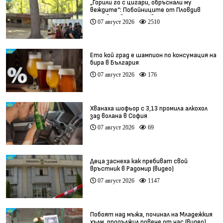
„Горили го с цигари, обръснали му
веждите“: Побойниците от Пловдив
остават в ареста (видео)
07 август 2026
2510
Ето кой град е шампион по консумация на
бира в България
07 август 2026
176
Хванаха шофьор с 3,13 промила алкохол
зад волана в София
07 август 2026
69
Деца заснеха как пребиват свой
връстник в Радомир (видео)
07 август 2026
1147
Побоят над мъжа, починал на Младежкия
хълм, продължил повече от час (видео)