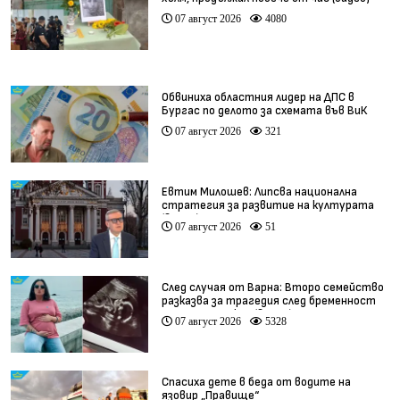
07 август 2026
4080
Обвиниха областния лидер на ДПС в
Бургас по делото за схемата във ВиК
07 август 2026
321
Евтим Милошев: Липсва национална
стратегия за развитие на културата
(видео)
07 август 2026
51
След случая от Варна: Второ семейство
разказва за трагедия след бременност
при същия лекар (видео)
07 август 2026
5328
Спасиха дете в беда от водите на
язовир „Правище“