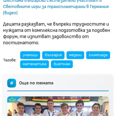
Шестима български състезатели участват в
Световните игри за трансплантирани в Германия
(видео)
Децата разказват, че въпреки трудностите и
нуждата от комплексна подготовка за подобен
форум, те изпитват задоволство от
постигнатото.
ученици
България
медали
олимпиада
Тагове:
математика
Виетнам
Още по темата