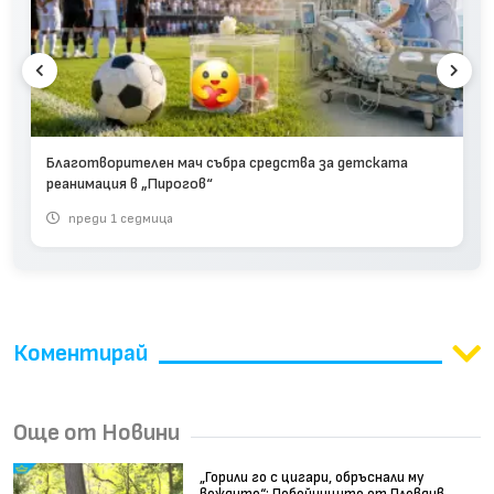
Благотворителен мач събра средства за детската
реанимация в „Пирогов“
преди 1 седмица
Коментирай
Още от Новини
„Горили го с цигари, обръснали му