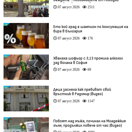
веждите“: Побойниците от Пловдив
остават в ареста (видео)
07 август 2026
2511
Ето кой град е шампион по консумация на
бира в България
07 август 2026
176
Хванаха шофьор с 3,13 промила алкохол
зад волана в София
07 август 2026
69
Деца заснеха как пребиват свой
връстник в Радомир (видео)
07 август 2026
1147
Побоят над мъжа, починал на Младежкия
хълм, продължил повече от час (видео)