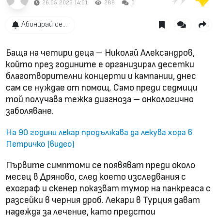
26.05.2026 14:01
289
0
Абонирай се...
Баща на четири деца – Николай Александров,
който през годините е организирал десетки
благотворителни концерти и кампании, днес
сам се нуждае от помощ. Само преди седмици
той получава тежка диагноза – онкологично
заболяване.
На 90 години лекар продължава да лекува хора в
Петричко (видео)
Първите симптоми се появяват преди около
месец в Дряново, след което изследвания с
ехограф и скенер показват тумор на панкреаса с
разсейки в черния дроб. Лекари в Турция дават
надежда за лечение, като предстои