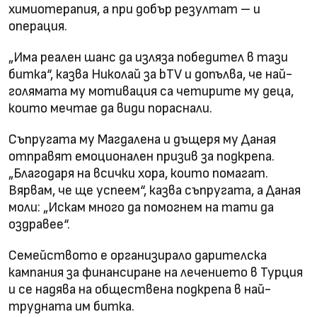
химиотерапия, а при добър резултат – и
операция.
„Има реален шанс да изляза победител в тази
битка“, казва Николай за bTV и допълва, че най-
голямата му мотивация са четирите му деца,
които мечтае да види пораснали.
Съпругата му Магдалена и дъщеря му Даная
отправят емоционален призив за подкрепа.
„Благодаря на всички хора, които помагат.
Вярвам, че ще успеем“, казва съпругата, а Даная
моли: „Искам много да помогнем на тати да
оздравее“.
Семейството е организирало дарителска
кампания за финансиране на лечението в Турция
и се надява на обществена подкрепа в най-
трудната им битка.