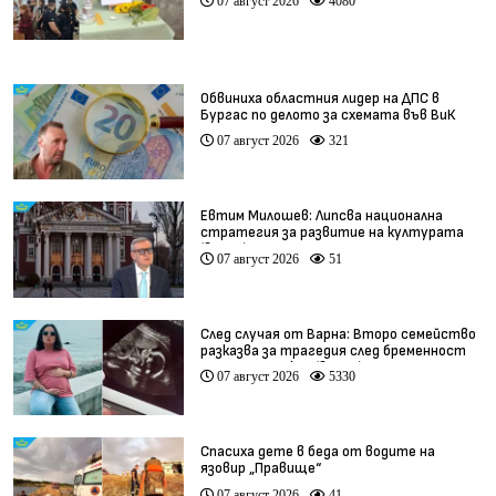
07 август 2026
4080
Обвиниха областния лидер на ДПС в
Бургас по делото за схемата във ВиК
07 август 2026
321
Евтим Милошев: Липсва национална
стратегия за развитие на културата
(видео)
07 август 2026
51
След случая от Варна: Второ семейство
разказва за трагедия след бременност
при същия лекар (видео)
07 август 2026
5330
Спасиха дете в беда от водите на
язовир „Правище“
07 август 2026
41