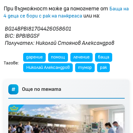
При възможност може да помогнете от
Баща на
или на:
4 деца се бори с рак на панкреаса
BG14BPBI81704426058601
BIC: BPBIBGSF
Получател: Николай Стоянов Александров
дарение
помощ
лечение
баща
Тагове:
Николай Александров
тумор
рак
Още по темата