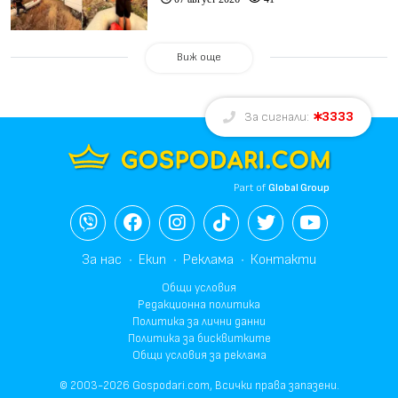
Виж още
3333
За сигнали:
Part of
Global Group
За нас
Екип
Реклама
Контакти
Общи условия
Редакционна политика
Политика за лични данни
Политика за бисквитките
Общи условия за реклама
© 2003-2026 Gospodari.com, Всички права запазени.