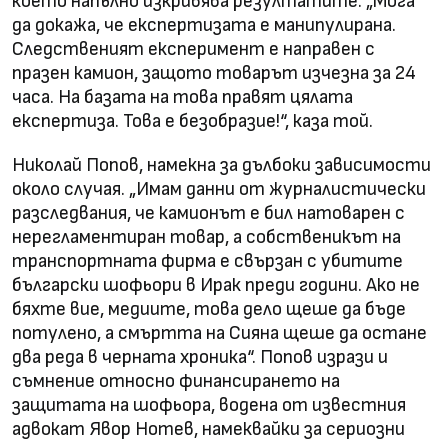
което напълно изкривява резултатите. „Мога
да докажа, че експертизата е манипулирана.
Следственият експеримент е направен с
празен камион, защото товарът изчезна за 24
часа. На базата на това правят цялата
експертиза. Това е безобразие!“, каза той.
Николай Попов, намекна за дълбоки зависимости
около случая. „Имам данни от журналистически
разследвания, че камионът е бил натоварен с
нерегламентиран товар, а собственикът на
транспортната фирма е свързан с убитите
български шофьори в Ирак преди години. Ако не
бяхте вие, медиите, това дело щеше да бъде
потулено, а смъртта на Сияна щеше да остане
два реда в черната хроника“. Попов изрази и
съмнение относно финансирането на
защитата на шофьора, водена от известния
адвокат Явор Нотев, намеквайки за сериозни