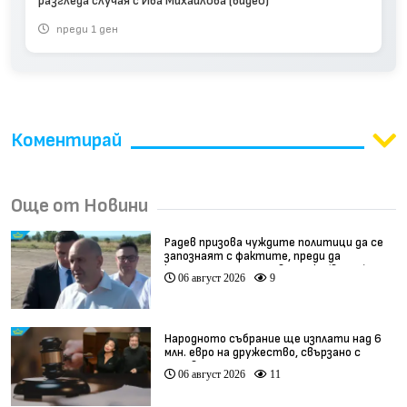
разгледа случая с Ива Михайлова (видео)
преди 1 ден
Коментирай
Още от Новини
Радев призова чуждите политици да се
запознаят с фактите, преди да
коментират случая в Банско (видео)
06 август 2026
9
Народното събрание ще изплати над 6
млн. евро на дружество, свързано с
Баневи
06 август 2026
11