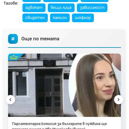
Тагове:
адвокат
вещо лице
зависимост
свидетел
камион
шофьор
Още по темата
Парламентарна комисия за българите в чужбина ще