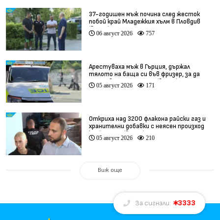
37-годишен мъж почина след жесток
побой край Младежкия хълм в Пловдив
(видео)
06 август 2026
757
Арестуваха мъж в Гърция, държал
тялото на баща си във фризер, за да
получава пенсията му (видео)
05 август 2026
171
Откриха над 3200 флакона райски газ и
хранителни добавки с неясен произход
край София (видео)
05 август 2026
210
Виж още
3333
За сигнали: