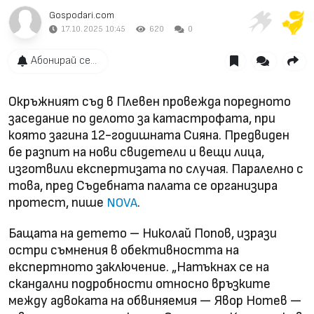
Gospodari.com
17.10.2025 10:45
620
0
Абонирай се...
Окръжният съд в Плевен провежда поредното
заседание по делото за катастрофата, при
която загина 12-годишната Сияна. Предвиден
бе разпит на нови свидетели и вещи лица,
изготвили експертизата по случая. Паралелно с
това, пред Съдебната палата се организира
протест, пише
.
NOVA
Бащата на детето – Николай Попов, изрази
остри съмнения в обективността на
експертното заключение. „Натъкнах се на
скандални подробности относно връзките
между адвоката на обвиняемия — Явор Нотев —