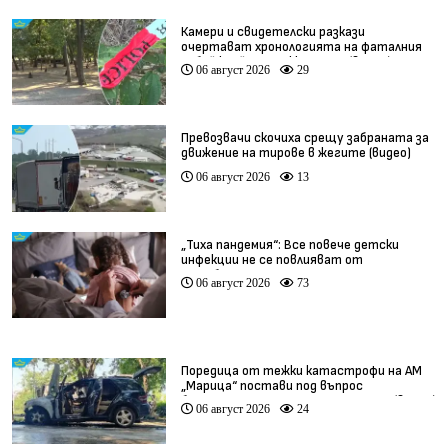
Камери и свидетелски разкази
очертават хронологията на фаталния
побой край Младежкия хълм (видео)
06 август 2026
29
Превозвачи скочиха срещу забраната за
движение на тирове в жегите (видео)
06 август 2026
13
„Тиха пандемия“: Все повече детски
инфекции не се повлияват от
антибиотици
06 август 2026
73
Поредица от тежки катастрофи на АМ
„Марица“ постави под въпрос
безопасността по магистралата (видео)
06 август 2026
24