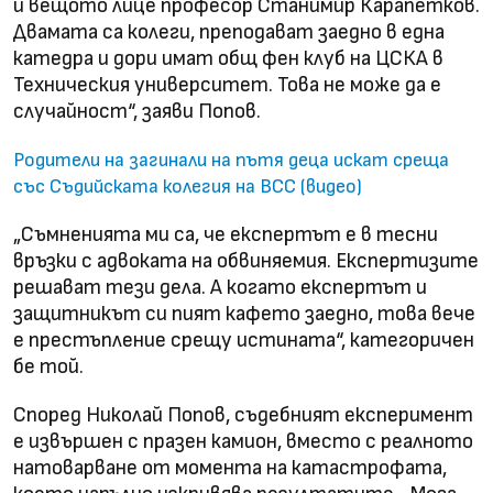
и вещото лице професор Станимир Карапетков.
Двамата са колеги, преподават заедно в една
катедра и дори имат общ фен клуб на ЦСКА в
Техническия университет. Това не може да е
случайност“, заяви Попов.
Родители на загинали на пътя деца искат среща
със Съдийската колегия на ВСС (видео)
„Съмненията ми са, че експертът е в тесни
връзки с адвоката на обвиняемия. Експертизите
решават тези дела. А когато експертът и
защитникът си пият кафето заедно, това вече
е престъпление срещу истината“, категоричен
бе той.
Според Николай Попов, съдебният експеримент
е извършен с празен камион, вместо с реалното
натоварване от момента на катастрофата,