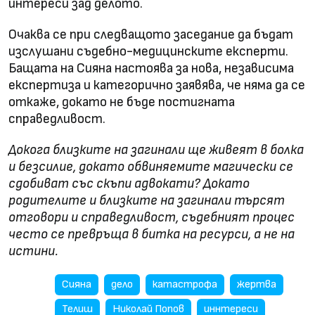
интереси зад делото.
Очаква се при следващото заседание да бъдат
изслушани съдебно-медицинските експерти.
Бащата на Сияна настоява за нова, независима
експертиза и категорично заявява, че няма да се
откаже, докато не бъде постигната
справедливост.
Докога близките на загинали ще живеят в болка
и безсилие, докато обвиняемите магически се
сдобиват със скъпи адвокати? Докато
родителите и близките на загинали търсят
отговори и справедливост, съдебният процес
често се превръща в битка на ресурси, а не на
истини.
Сияна
дело
катастрофа
жертва
Телиш
Николай Попов
иннтереси