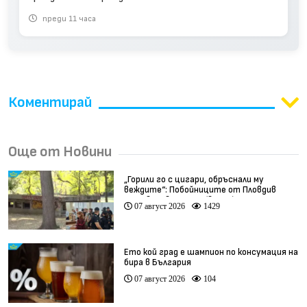
преди 11 часа
Коментирай
Още от Новини
„Горили го с цигари, обръснали му
веждите“: Побойниците от Пловдив
остават в ареста (видео)
07 август 2026
1429
Ето кой град е шампион по консумация на
бира в България
07 август 2026
104