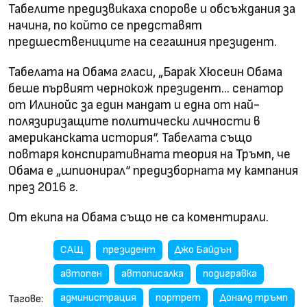
Табелите предизвикаха спорове и обсъждания за
начина, по който се представят
предшествениците на сегашния президент.
Табелата на Обама гласи, „Барак Хюсеин Обама
беше първият чернокож президент... сенатор
от Илинойс за един мандат и една от най-
полязиризащите политически личности в
американската история“. Табелата също
повтаря конспиративната теория на Тръмп, че
Обама е „шпионирал“ предизборната му кампания
през 2016 г.
От екипа на Обама също не са коментирали.
САЩ
президент
Джо Байдън
автопен
автописалка
подигравка
администрация
портрет
Доналд тръмп
Тагове: