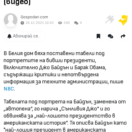
(видео)
Gospodari.com
18.12.2025 10:03
590
0
Абонирай се...
В Белия дом бяха поставени табели под
портретите на бивши президенти,
включително Джо Байдън и Барак Обама,
съдържащи критики и непотвърдена
информация за техните администрации, пише
.
NBC
Табелата под портрета на Байдън, заменена от
„автопена“, го нарича „Сънливия Джо“ и го
обвинява за „най-лошото президентство в
американската история“. Тя описва Байдън като
"най-лошия президент в американската