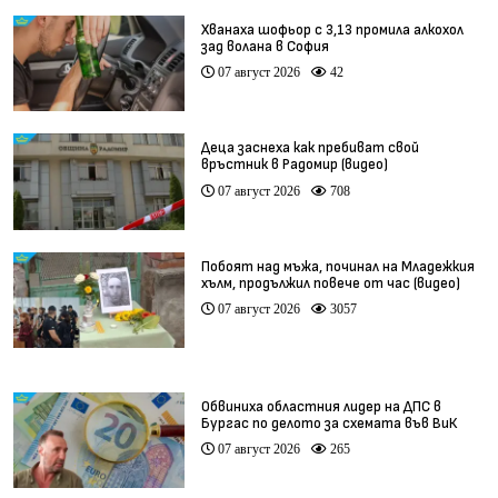
Хванаха шофьор с 3,13 промила алкохол
зад волана в София
07 август 2026
42
Деца заснеха как пребиват свой
връстник в Радомир (видео)
07 август 2026
708
Побоят над мъжа, починал на Младежкия
хълм, продължил повече от час (видео)
07 август 2026
3057
Обвиниха областния лидер на ДПС в
Бургас по делото за схемата във ВиК
07 август 2026
265