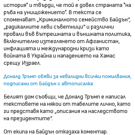
история" и твърди, че той е довел страната "на
ръба на унищожението". В текста се
споменават „Криминалното семейство Байдън“,
„радикалните леви съветници“ и различни
провали във вътрешната и външната политика,
включително изтеглянето от Афганистан,
инфлацията и международни кризи като
войната в Украйна и нападението на Хамас
срещу Израел.
Доналд Тръмп обяви за невалидни всички помилвания,
подписани от Байдън с автописалка
Белият дом съобщи, че Доналд Тръмп е написал
текстовете на някои от табелите лично, като
ги представя като „описания на наследството
на президентите“.
От екипа на Байдън отказаха коментар.