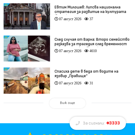
Евтим Милошев: Липсва национална
стратегия за развитие на културата
(видео)
07 август 2026
37
След случая от Варна: Второ семейство
разказва за трагедия след бременност
при същия лекар (видео)
07 август 2026
4610
Спасиха дете в беда от водите на
язовир „Правище“
07 август 2026
31
Виж още
3333
За сигнали: