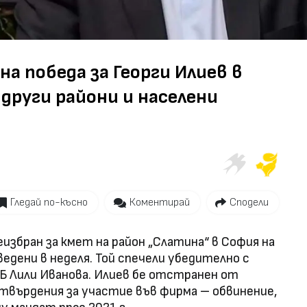
а победа за Георги Илиев в
 други райони и населени
Гледай по-късно
Коментирай
Сподели
избран за кмет на район „Слатина“ в София на
едени в неделя. Той спечели убедително с
Б Лили Иванова. Илиев бе отстранен от
твърдения за участие във фирма – обвинение,