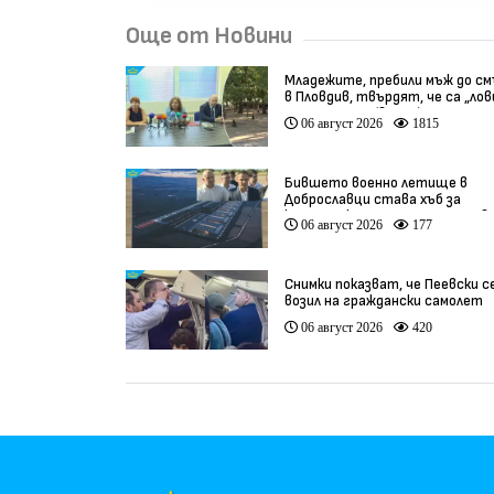
Още от Новини
Младежите, пребили мъж до с
в Пловдив, твърдят, че са „ло
на педофили” (видео)
06 август 2026
1815
Бившето военно летище в
Доброславци става хъб за
космически технологии и инов
06 август 2026
177
(видео)
Снимки показват, че Пеевски с
возил на граждански самолет
06 август 2026
420