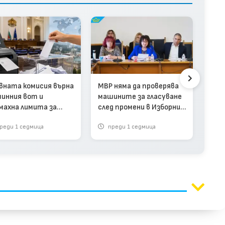
Деп
маш
от 2
вната комисия върна
МВР няма да проверява
чет
инния вот и
машините за гласуване
махна лимита за
след промени в Изборния
циите извън ЕС
кодекс
реди 1 седмица
преди 1 седмица
п