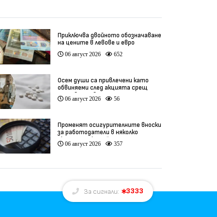
Приключва двойното обозначаване
на цените в левове и евро
06 август 2026
652
Осем души са привлечени като
обвиняеми след акцията срещ
производство на фентанил
06 август 2026
56
Променят осигурителните вноски
за работодатели в няколко
икономически дейности
06 август 2026
357
3333
За сигнали: