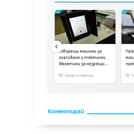
тични избори в 13
Говорещи машини за
Пра
елени места: Ето
гласуване и тактилни
маш
е избраха нови
бюлетини за незрящите
пре
тове (видео)
предвиждат новите
сек
реди 1 месец
преди 1 седмица
п
изборни правила (видео)
Коментирай