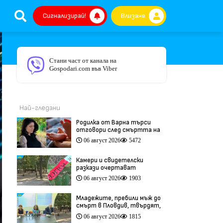
Сигнализирай!
Влизане
Стани част от канала на
Gospodari.com във Viber
Най-гледани
Родилка от Варна търси
отговори след смъртта на
бебето ѝ дни преди секцио
06 август 2026
5472
(видео)
Камери и свидетелски
разкази очертават
хронологията на фаталния
06 август 2026
1903
побой край Младежкия хълм
(видео)
Младежите, пребили мъж до
смърт в Пловдив, твърдят,
че са „ловци на педофили”
06 август 2026
1815
(видео)