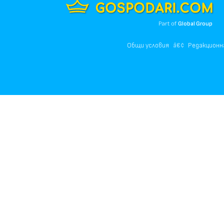
Part of
Global Group
Общи условия
Редакционн