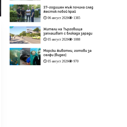
37-годишен мъж почина след
жесток побой край
Младежкия хълм в Пловдив
06 август 2026
1385
(видео)
Жители на Търговище
заплашват с блокада заради
опасен участък на пътя
05 август 2026
1088
София–Варна (видео)
Морски животни, готови за
селфи (видео)
05 август 2026
970