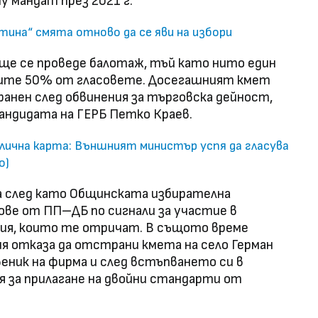
у мандат през 2021 г.
ина“ смята отново да се яви на избори
 ще се проведе балотаж, тъй като нито един
ните 50% от гласовете. Досегашният кмет
анен след обвинения за търговска дейност,
кандидата на ГЕРБ Петко Краев.
лична карта: Външният министър успя да гласува
о)
а след като Oбщинската избирателна
ве от ПП–ДБ по сигнали за участие в
ия, които те отричат. В същото време
 отказа да отстрани кмета на село Герман
веник на фирма и след встъпването си в
я за прилагане на двойни стандарти от