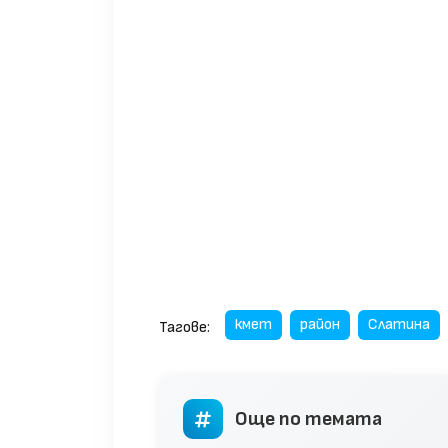
кмет
район
Слатина
Тагове:
Още по темата