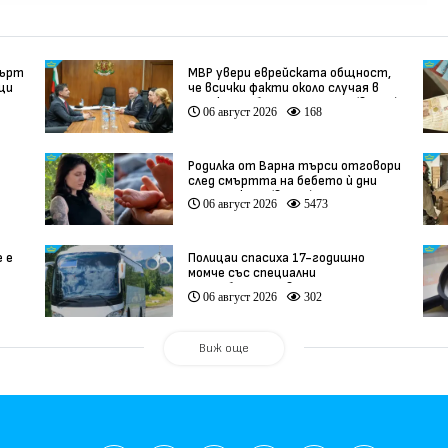
мърт
МВР увери еврейската общност,
вци
че всички факти около случая в
Банско ще бъдат изяснени (видео)
06 август 2026
168
Родилка от Варна търси отговори
след смъртта на бебето ѝ дни
ации
преди секцио (видео)
06 август 2026
5473
е е
Полицаи спасиха 17-годишно
момче със специални
потребности, свалено от
06 август 2026
302
автобус
Виж още