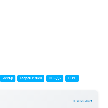
Искър
Георги Илиев
ПП–ДБ
ГЕРБ
Виж всички