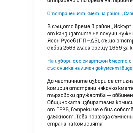
отправено и по време на първия м
Отстраненият кмет на район „Слат
В същото време в район „Искър“
от кандидатите не получи нуж
Ясен Русев (ПП–ДБ), също отстр
събра 2563 гласа срещу 1659 за 
На избори със смартфон вместо с 
със снимка на личен документ (виде
До частичните избори се стигн
комисия отстрани няколко кмето
търговски дружества – обвинен
Общинската избирателна комисия
от ГЕРБ, въпреки че е бил собст
длъжност. Това поражда съмнени
страна на комисията.