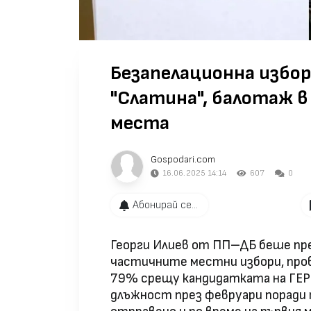
Безапелационна изборн
"Слатина", балотаж в
места
Gospodari.com
16.06.2025 14:14
607
0
Абонирай се...
Георги Илиев от ПП–ДБ беше пре
частичните местни избори, пров
79% срещу кандидатката на ГЕР
длъжност през февруари поради 