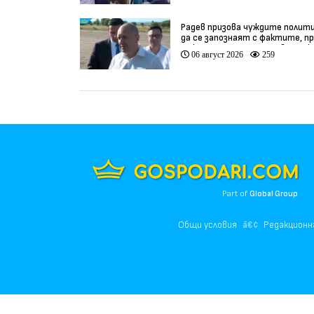
Радев призова чуждите полит
да се запознаят с фактите, п
да коментират случая в Банск
06 август 2026
259
(видео)
Part of
Global Group
Общи условия
Редакционн