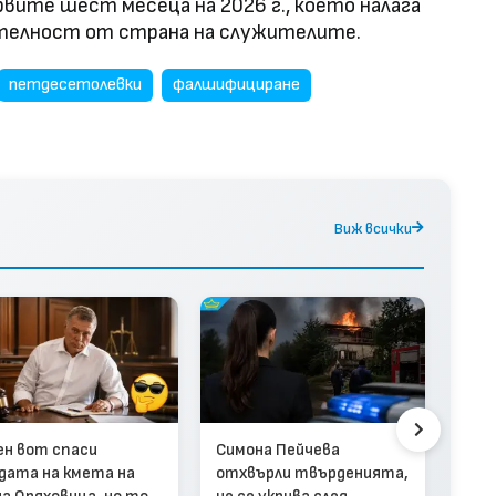
ървите шест месеца на 2026 г., което налага
ителност от страна на служителите.
петдесетолевки
фалшифициране
Виж всички
Спря
пил
за 
ен вот спаси
Симона Пейчева
(вид
дата на кмета на
отхвърли твърденията,