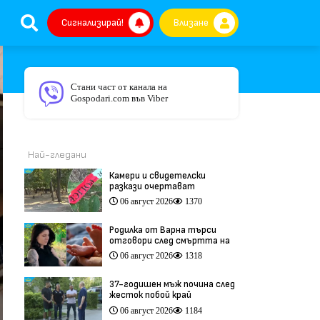
Сигнализирай!
Влизане
Стани част от канала на
Gospodari.com във Viber
Най-гледани
Камери и свидетелски
разкази очертават
хронологията на фаталния
06 август 2026
1370
побой край Младежкия хълм
(видео)
Родилка от Варна търси
отговори след смъртта на
бебето ѝ дни преди секцио
06 август 2026
1318
(видео)
37-годишен мъж почина след
жесток побой край
Младежкия хълм в Пловдив
06 август 2026
1184
(видео)