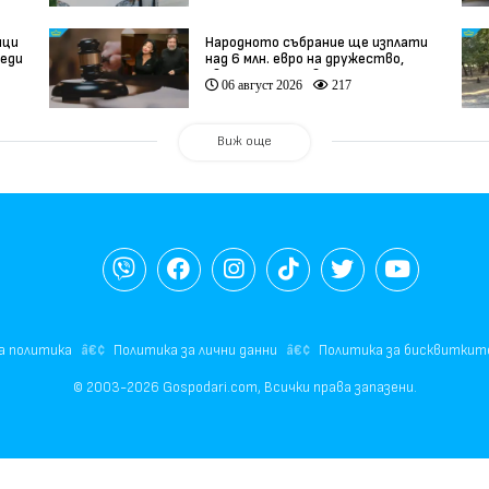
ици
Народното събрание ще изплати
реди
над 6 млн. евро на дружество,
о
свързано с Баневи
06 август 2026
217
Виж още
а политика
Политика за лични данни
Политика за бисквиткит
© 2003-2026 Gospodari.com, Всички права запазени.