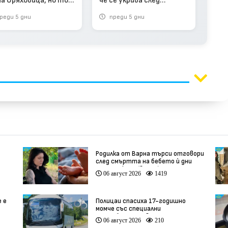
на Оряховица, но той
че се укрива след
овори за оставка
смъртта на бизнесмена
реди 5 дни
преди 5 дни
п
в Банкя
Родилка от Варна търси отговори
след смъртта на бебето ѝ дни
ации
преди секцио (видео)
06 август 2026
1419
е е
Полицаи спасиха 17-годишно
момче със специални
потребности, свалено от
06 август 2026
210
автобус