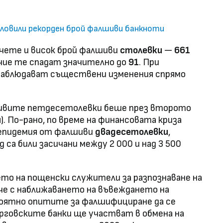
ловили рекорден брой фалшиви банкноти
чете и висок брой фалшиви
столевки
—
661
чие те спадат значително до
91
. При
наблюдават съществени изменения спрямо
шивите петдесетолевки беше през второто
я). По-рано, по време на финансовата криза
 епидемия от фалшиви
двадесетолевки
,
са били засичани между 2 000 и над 3 500
ето на пощенски служители за разпознаване на
че с наближаването на въвеждането на
оятно опитите за фалшифициране да се
ърговските банки ще участват в обмена на