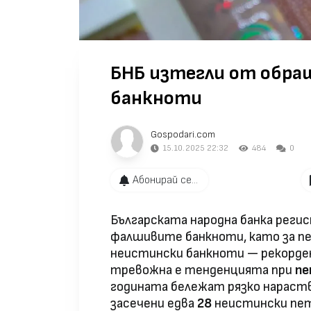
БНБ изтегли от обра
банкноти
Gospodari.com
15.10.2025 22:32
484
0
Абонирай се...
Българската народна банка реги
фалшивите банкноти, като за п
неистински банкноти — рекорден
тревожна е тенденцията при
пе
годината бележат рязко нараств
засечени едва
28
неистински пет