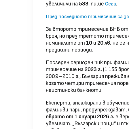
увеличили на
533
, пише
.
Сега
През последното тримесечие са за
За второто тримесечие БНБ от
броя, но през третото тримесе
номиналите от
10
и
20 лв.
не се 
предишни периоди.
Последен сериозен пик при фал
тримесечие на
2023 г.
(1 155 бро
2009–2010 г., България преживя
когато четири тримесечия поред 
неистински банкноти.
Експерти, ангажирани в обучени
фалшиви пари, предупреждават, 
еврото от 1 януари 2026 г.
е вер
увеличат. „Български пощи“ и т