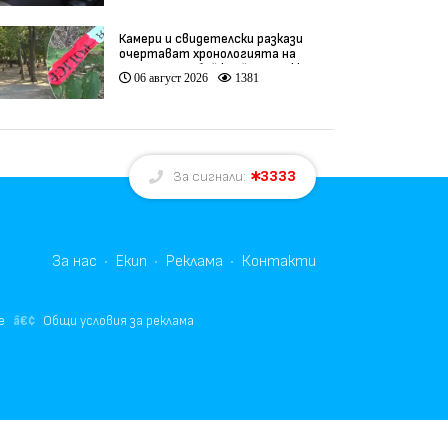
Камери и свидетелски разкази
очертават хронологията на
фаталния побой край Младежкия
06 август 2026
1381
хълм (видео)
3333
За сигнали:
За нас
Екип
Реклама
Контакти
е
Общи условия за реклама