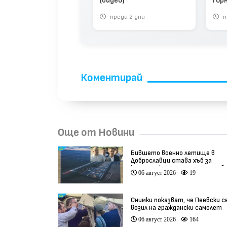
(видео)
Гор
1 евро
заг
реди 1 седмица
преди 2 дни
п
Коментирай
Още от Новини
Бившето военно летище в
Доброславци става хъб за
космически технологии и инов
06 август 2026
19
(видео)
Снимки показват, че Пеевски с
возил на граждански самолет
06 август 2026
164