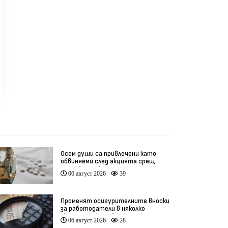
призива му за оставка
1491
реди 1 седмица
преди 1 седмица
пр
Осем души са привлечени като
обвиняеми след акцията срещ
производство на фентанил
06 август 2026
39
Променят осигурителните вноски
за работодатели в няколко
икономически дейности
06 август 2026
28