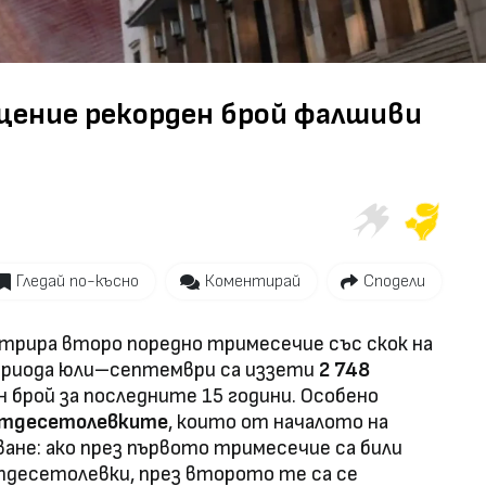
Video
щение рекорден брой фалшиви
Гледай по-късно
Коментирай
Сподели
стрира второ поредно тримесечие със скок на
ериода юли–септември са иззети
2 748
 брой за последните 15 години. Особено
тдесетолевките
, които от началото на
ане: ако през първото тримесечие са били
десетолевки, през второто те са се