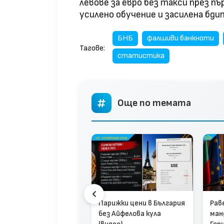
левове за евро без такси през п
усилено обучение и засилена бд
БНБ
фалшиви банкноти
Тагове:
статистика
Още по темата
ите изпреварват
Парижки цени в България
Рав
одите: Издръжката
без Айфелова кула
ман
семейство стигна