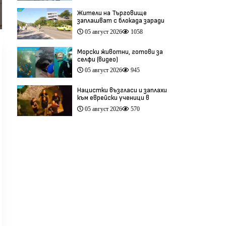
Жители на Търговище
заплашват с блокада заради
опасен участък на пътя
05 август 2026
1058
София–Варна (видео)
Морски животни, готови за
селфи (видео)
05 август 2026
945
Нацистки възгласи и заплахи
към еврейски ученици в
Банско разтърсиха Италия
05 август 2026
570
(видео)