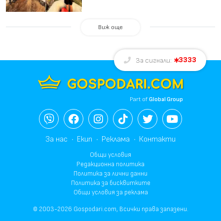
Виж още
3333
За сигнали:
Part of
Global Group
За нас
Екип
Реклама
Контакти
Общи условия
Редакционна политика
Политика за лични данни
Политика за бисквитките
Общи условия за реклама
© 2003-2026 Gospodari.com, Всички права запазени.