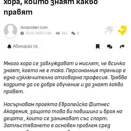
хора, които знаят какво
правят
Gospodari.com
26.01.2022 5:48
341
0
Абонирай се...
Много хора се заблуждават и мислят, че всичко
знаят, което не е така. Персоналния треньор е
една изключително отговорна професия. Трябва
кадрите да се добре обучение и да знаят какво
п
р
авят.
Насърчавам проекта Европейска Фитнес
Академия, защото това би повишило и броя на
децата , които се занимават със спорт.
Затлъстяването е основен проблем сред