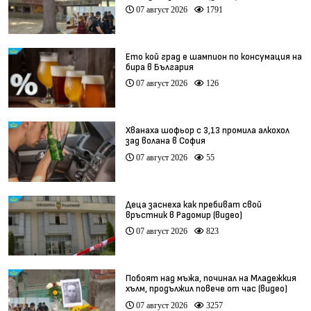
остават в ареста (видео)
07 август 2026
1791
Ето кой град е шампион по консумация на
бира в България
07 август 2026
126
Хванаха шофьор с 3,13 промила алкохол
зад волана в София
07 август 2026
55
Деца заснеха как пребиват свой
връстник в Радомир (видео)
07 август 2026
823
Побоят над мъжа, починал на Младежкия
хълм, продължил повече от час (видео)
07 август 2026
3257