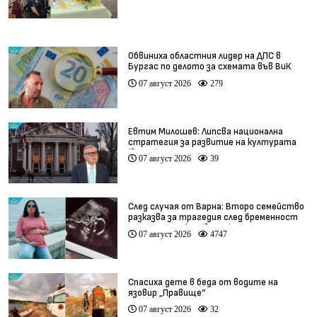
Обвиниха областния лидер на ДПС в
Бургас по делото за схемата във ВиК
07 август 2026
279
Евтим Милошев: Липсва национална
стратегия за развитие на културата
(видео)
07 август 2026
39
След случая от Варна: Второ семейство
разказва за трагедия след бременност
при същия лекар (видео)
07 август 2026
4747
Спасиха дете в беда от водите на
язовир „Правище“
07 август 2026
32