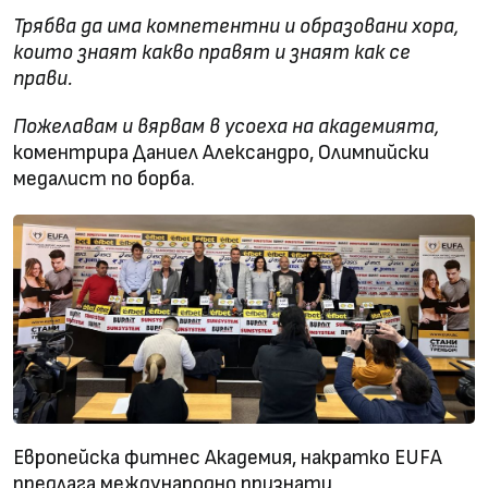
Трябва да има компетентни и образовани хора,
които знаят какво правят и знаят как се
прави.
Пожелавам и вярвам в усоеха на академията,
коментрира Даниел Александро, Олимпийски
медалист по борба.
Европейска фитнес Академия, накратко EUFA
предлага международно признати