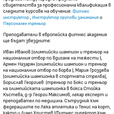
свидетелства за професионална квалификация в
следните курсове на обучение:
Фитнес
,
и
инструктор
Инструктор групови занимания
Персонален треньор
Преподаватели в европейска фитнес академия
ще бъдат звездните:
Иван Иванов (олимпийски шампион и треньор на
националния отбор по вдигане на тежести ),
Армен Назарян (олимпийски шампион и треньор
на националния отбор по борба ), Мария Гроздева
(олимпийска шампионка в спортната стрелба),
Борислав Георгиев (треньор по Бокс и треньор
на олимпийската шампионка в бокса Стойка
Къстева, д-р Георги Максимов, лекар експерт и
преподавател по медицина. Сътрудник към
федерациите по Лека атлетика и Тенис на корт,
както и Димо Христев (Фитнес директор към