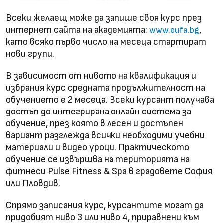
Всеки желаещ може да запише своя курс през
интернет сайта на академията:
,
www.eufa.bg
като всяко първо число на месеца стартират
нови групи.
В зависимост от нивото на квалификация и
избрания курс средната продължителност на
обучението е 2 месеца. Всеки курсант получава
достъп до интегрирана онлайн система за
обучение, през която в лесен и достъпен
вариант разглежда всички необходими учебни
материали и видео уроци. Практическото
обучение се извършва на територията на
фитнеси Pulse Fitness & Spa в градовете София
или Пловдив.
Спрямо записания курс, курсантите могат да
придобият ниво 3 или ниво 4, приравнени към