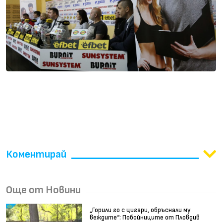
Даниел Александров на старта на ЕУФА: Трябва
да има компетентни и образовани хора, които
знаят какво правят
Коментирай
Още от Новини
„Горили го с цигари, обръснали му
веждите“: Побойниците от Пловдив