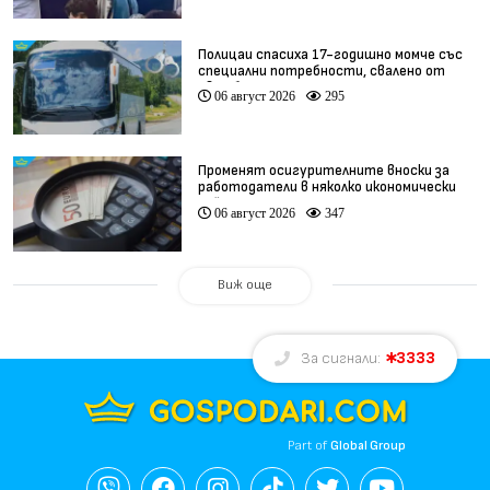
Полицаи спасиха 17-годишно момче със
специални потребности, свалено от
автобус
06 август 2026
295
Променят осигурителните вноски за
работодатели в няколко икономически
дейности
06 август 2026
347
Виж още
3333
За сигнали:
Part of
Global Group