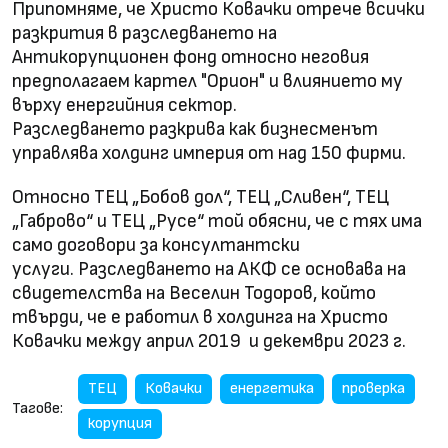
Припомняме, че Христо Ковачки отрече всички
разкрития в разследването на
Антикорупционен фонд относно неговия
предполагаем картел "Орион" и влиянието му
върху енергийния сектор.
Разследването разкрива как бизнесменът
управлява холдинг империя от над 150 фирми.
Относно ТЕЦ „Бобов дол“, ТЕЦ „Сливен“, ТЕЦ
„Габрово“ и ТЕЦ „Русе“ той обясни, че с тях има
само договори за консултантски
услуги. Разследването на АКФ се основава на
свидетелства на Веселин Тодоров, който
твърди, че е работил в холдинга на Христо
Ковачки между април 2019 и декември 2023 г.
ТЕЦ
Ковачки
енергетика
проверка
Тагове:
корупция