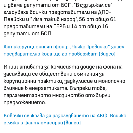
и двама депутати от БСП. "Въздържал се"
гласуваха всички представители на ДПС-
Пеевски и "Има такъв народ", 56 от общо 61
представители на ГЕРБ и 14 от общо 16
депутати от БСП.
Антикорупционният фонд: „Чичко Тревичко“ знаел
предварително кога ще го проверяват (видео)
Инициативата за комисията дойде на фона на
засилващи се обществени съмнения за
корупционни практики, задкулисие и монополно
влияние в енергетиката. Въпреки това,
парламентарното мнозинство отхвърли
предложението.
Ковачки се жалва за разследването на АКФ: Всичко
е лъжи и фантасмагории (видео)