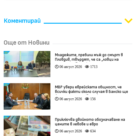
Коментирай
Още от Новини
Младежите, пребили мъж до смърт в
Пловдив, твърдят, че са „ловци на
педофили” (видео)
06 август 2026
1713
МВР увери еврейската общност, че
всички факти около случая в Банско ще
бъдат изяснени (видео)
06 август 2026
156
Приключва двойното обозначаване на
цените в левове и евро
06 август 2026
634