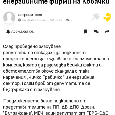
енергийните фирми на Ковачки
Gospodari.com
04.06.2025 10:42
1960
0
Абонирай се...
След проведено гласуване
депутатите отказаха да подкрепят
предложението за създаване на парламентарна
комисия, която да разследва всички факти и
обстоятелства около скандала с така
наречения „Чичко Тревичко“ и енергийния
сектор. Голям брой от депутатите се
въздържаха от гласуване.
Предложението беше подкрепено от
представителите на ПП-ДБ, ДПС-Доган,
"Възраждане", МЕЧ, един депутат от ГЕРБ-СДС