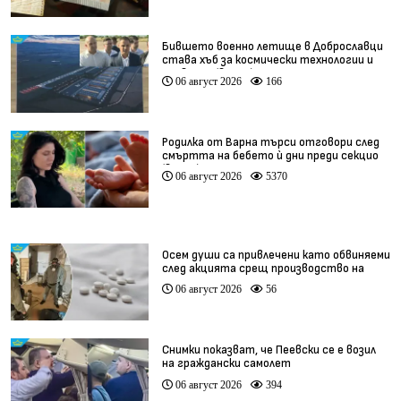
Бившето военно летище в Доброславци
става хъб за космически технологии и
иновации (видео)
06 август 2026
166
Родилка от Варна търси отговори след
смъртта на бебето ѝ дни преди секцио
(видео)
06 август 2026
5370
Осем души са привлечени като обвиняеми
след акцията срещ производство на
фентанил
06 август 2026
56
Снимки показват, че Пеевски се е возил
на граждански самолет
06 август 2026
394