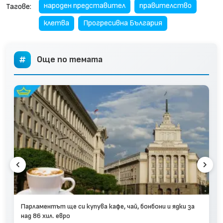
народен представител
правителство
Тагове:
клетва
Прогресивна България
Още по темата
Парламентът ще си купува кафе, чай, бонбони и ядки за
над 86 хил. евро