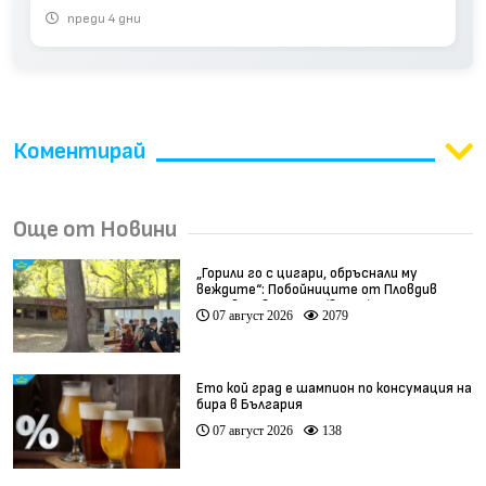
преди 4 дни
Коментирай
Още от Новини
„Горили го с цигари, обръснали му
веждите“: Побойниците от Пловдив
остават в ареста (видео)
07 август 2026
2079
Ето кой град е шампион по консумация на
бира в България
07 август 2026
138