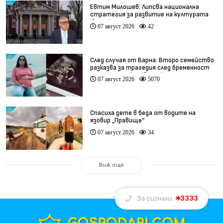
Евтим Милошев: Липсва национална
стратегия за развитие на културата
(видео)
07 август 2026
42
След случая от Варна: Второ семейство
разказва за трагедия след бременност
при същия лекар (видео)
07 август 2026
5070
Спасиха дете в беда от водите на
язовир „Правище“
07 август 2026
34
Виж още
3333
За сигнали: