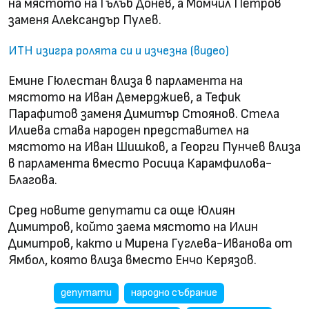
на мястото на Гълъб Донев, а Момчил Петров
заменя Александър Пулев.
ИТН изигра ролята си и изчезна (видео)
Емине Гюлестан влиза в парламента на
мястото на Иван Демерджиев, а Тефик
Парафитов заменя Димитър Стоянов. Стела
Илиева става народен представител на
мястото на Иван Шишков, а Георги Пунчев влиза
в парламента вместо Росица Карамфилова-
Благова.
Сред новите депутати са още Юлиян
Димитров, който заема мястото на Илин
Димитров, както и Мирена Гуглева-Иванова от
Ямбол, която влиза вместо Енчо Керязов.
депутати
народно събрание