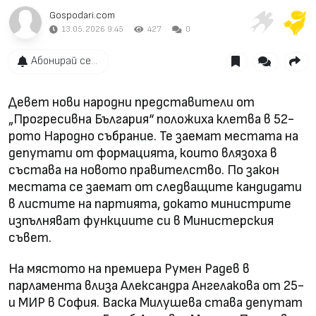
Gospodari.com
13.05.2026 9:45
427
0
Абонирай се...
Девет нови народни представители от
„Прогресивна България“ положиха клетва в 52-
рото Народно събрание. Те заемат местата на
депутати от формацията, които влязоха в
състава на новото правителство. По закон
местата се заемат от следващите кандидати
в листите на партията, докато министрите
изпълняват функциите си в Министерския
съвет.
На мястото на премиера Румен Радев в
парламента влиза Александра Ангелакова от 25-
и МИР в София. Васка Милушева става депутат