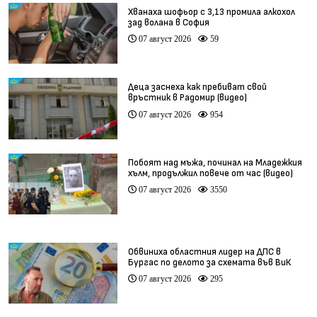
Хванаха шофьор с 3,13 промила алкохол
зад волана в София
07 август 2026
59
Деца заснеха как пребиват свой
връстник в Радомир (видео)
07 август 2026
954
Побоят над мъжа, починал на Младежкия
хълм, продължил повече от час (видео)
07 август 2026
3550
Обвиниха областния лидер на ДПС в
Бургас по делото за схемата във ВиК
07 август 2026
295