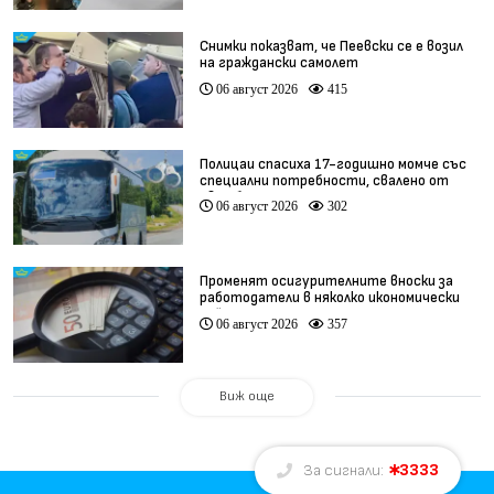
Снимки показват, че Пеевски се е возил
на граждански самолет
06 август 2026
415
Полицаи спасиха 17-годишно момче със
специални потребности, свалено от
автобус
06 август 2026
302
Променят осигурителните вноски за
работодатели в няколко икономически
дейности
06 август 2026
357
Виж още
3333
За сигнали: