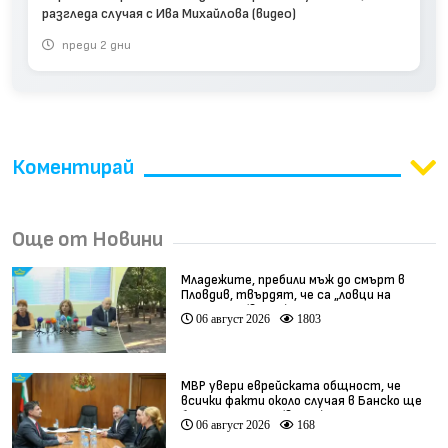
разгледа случая с Ива Михайлова (видео)
преди 2 дни
Коментирай
Още от Новини
Младежите, пребили мъж до смърт в
Пловдив, твърдят, че са „ловци на
педофили” (видео)
06 август 2026
1803
МВР увери еврейската общност, че
всички факти около случая в Банско ще
бъдат изяснени (видео)
06 август 2026
168