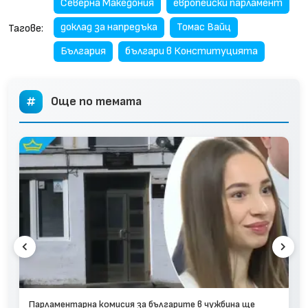
Северна Македония
европейски парламент
доклад за напредъка
Томас Вайц
Тагове:
България
българи в Конституцията
Още по темата
Парламентарна комисия за българите в чужбина ще