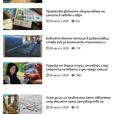
Приключва двойното обозначаване на
цените в левове и евро
06 август 2026
652
Бившето военно летище в Доброславци
става хъб за космически технологии и
иновации (видео)
06 август 2026
174
Родилка от Варна търси отговори след
смъртта на бебето ѝ дни преди секцио
(видео)
06 август 2026
5461
Осем души са привлечени като обвиняеми
след акцията срещ производство на
фентанил
06 август 2026
56