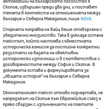
автомобили на българското посолство в
Скопие, извършен преди два дни, и поставят
темата в контекста на отношенията между
България и Северна Македония, пише
.
NOVA
Спорната поправка на Вайц беше отхвърлена с
убедително мнозинство. Така в доклада остана
текстът, който настоява съвместната
историческа комисия да постигне конкретни
резултати на базата на обективни
исторически източници и в съответствие с
договореностите между София и Скопие. В
документа остава и формулировката за
„общата история“ на България и Северна
Македония.
Окончателният текст отново подчертава, че
напредъкът на Скопие към Европейския съюз е
пряко свързан с изпълнението на поетите