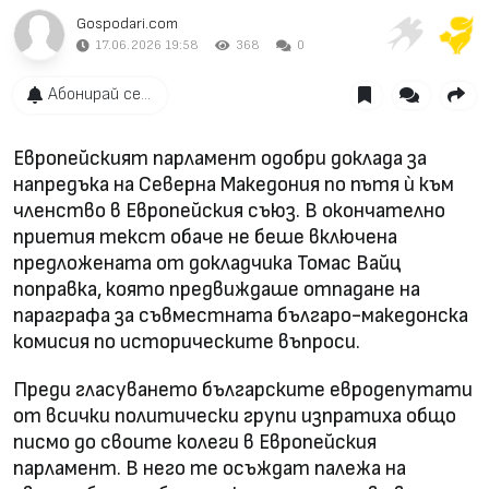
Gospodari.com
17.06.2026 19:58
368
0
Абонирай се...
Европейският парламент одобри доклада за
напредъка на Северна Македония по пътя ѝ към
членство в Европейския съюз. В окончателно
приетия текст обаче не беше включена
предложената от докладчика Томас Вайц
поправка, която предвиждаше отпадане на
параграфа за съвместната българо-македонска
комисия по историческите въпроси.
Преди гласуването българските евродепутати
от всички политически групи изпратиха общо
писмо до своите колеги в Европейския
парламент. В него те осъждат палежа на