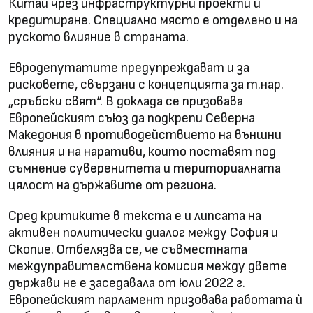
Китай чрез инфраструктурни проекти и
кредитиране. Специално място е отделено и на
руското влияние в страната.
Евродепутатите предупреждават и за
рисковете, свързани с концепцията за т.нар.
„сръбски свят“. В доклада се призовава
Европейският съюз да подкрепи Северна
Македония в противодействието на външни
влияния и на наративи, които поставят под
съмнение суверенитета и териториалната
цялост на държавите от региона.
Сред критиките в текста е и липсата на
активен политически диалог между София и
Скопие. Отбелязва се, че съвместната
междуправителствена комисия между двете
държави не е заседавала от юли 2022 г.
Европейският парламент призовава работата ѝ