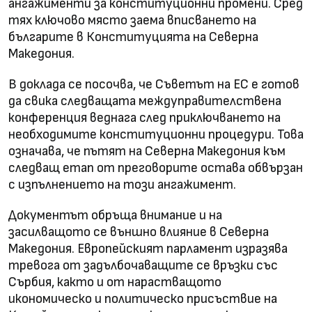
ангажименти за конституционни промени. Сред
тях ключово място заема вписването на
българите в Конституцията на Северна
Македония.
В доклада се посочва, че Съветът на ЕС е готов
да свика следващата междуправителствена
конференция веднага след приключването на
необходимите конституционни процедури. Това
означава, че пътят на Северна Македония към
следващ етап от преговорите остава обвързан
с изпълнението на този ангажимент.
Документът обръща внимание и на
засилващото се външно влияние в Северна
Македония. Европейският парламент изразява
тревога от задълбочаващите се връзки със
Сърбия, както и от нарастващото
икономическо и политическо присъствие на