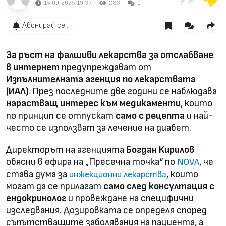
15.09.2025 19:37
283
0
Абонирай се...
За ръст на фалшиви лекарства за отслабване
в интернет
предупреждават от
Изпълнителната агенция по лекарствата
(ИАЛ)
. През последните две години се наблюдава
нарастващ интерес към медикаменти
, които
по принцип се отпускат
само с рецепта
и най-
често се използват за лечение на диабет.
Директорът на агенцията
Богдан Кирилов
обясни в ефира на „Пресечна точка“ по
, че
NOVA
става дума за
, които
инжекционни лекарства
могат да се прилагат
само след консултация с
ендокринолог
и провеждане на специфични
изследвания. Дозировката се определя според
съпътстващите заболявания на пациента, а