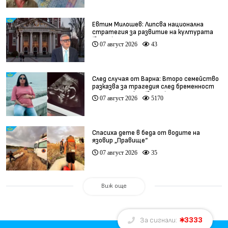
Евтим Милошев: Липсва национална
стратегия за развитие на културата
(видео)
07 август 2026
43
След случая от Варна: Второ семейство
разказва за трагедия след бременност
при същия лекар (видео)
07 август 2026
5170
Спасиха дете в беда от водите на
язовир „Правище“
07 август 2026
35
Виж още
3333
За сигнали: