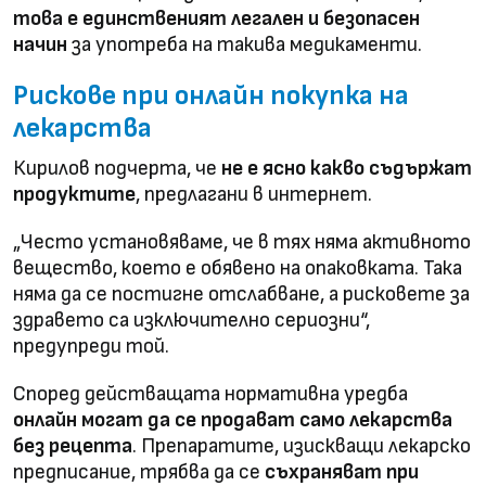
това е единственият легален и безопасен
начин
за употреба на такива медикаменти.
Рискове при онлайн покупка на
лекарства
Кирилов подчерта, че
не е ясно какво съдържат
продуктите
, предлагани в интернет.
„Често установяваме, че в тях няма активното
вещество, което е обявено на опаковката. Така
няма да се постигне отслабване, а рисковете за
здравето са изключително сериозни“,
предупреди той.
Според действащата нормативна уредба
онлайн могат да се продават само лекарства
без рецепта
. Препаратите, изискващи лекарско
предписание, трябва да се
съхраняват при