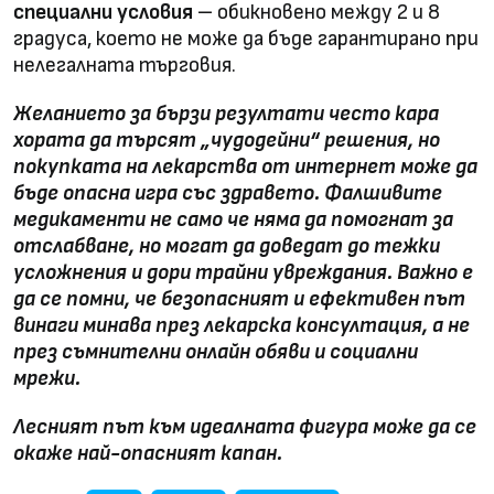
специални условия
– обикновено между 2 и 8
градуса, което не може да бъде гарантирано при
нелегалната търговия.
Желанието за бързи резултати често кара
хората да търсят „чудодейни“ решения, но
покупката на лекарства от интернет може да
бъде опасна игра със здравето. Фалшивите
медикаменти не само че няма да помогнат за
отслабване, но могат да доведат до тежки
усложнения и дори трайни увреждания. Важно е
да се помни, че безопасният и ефективен път
винаги минава през лекарска консултация, а не
през съмнителни онлайн обяви и социални
мрежи.
Лесният път към идеалната фигура може да се
окаже най-опасният капан.