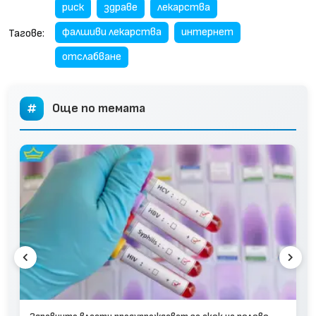
риск
здраве
лекарства
фалшиви лекарства
интернет
Тагове:
отслабване
Още по темата