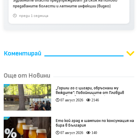
Здравните власти предупреждават за скок на полово
предаваните болести и летните инфекции (видео)
преди 1 седмица
Коментирай
Още от Новини
„Горили го с цигари, обръснали му
веждите“: Побойниците от Пловдив
остават в ареста (видео)
07 август 2026
2146
Ето кой град е шампион по консумация на
бира в България
07 август 2026
140