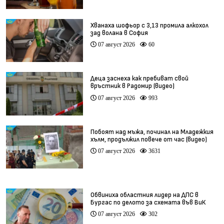
Хванаха шофьор с 3,13 промила алкохол
зад волана в София
07 август 2026
60
Деца заснеха как пребиват свой
връстник в Радомир (видео)
07 август 2026
993
Побоят над мъжа, починал на Младежкия
хълм, продължил повече от час (видео)
07 август 2026
3631
Обвиниха областния лидер на ДПС в
Бургас по делото за схемата във ВиК
07 август 2026
302