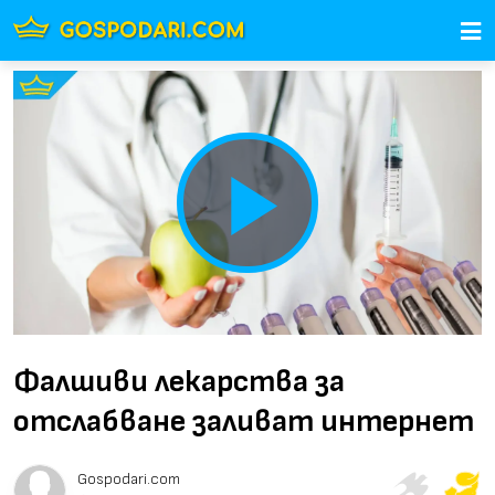
Play
Video
Фалшиви лекарства за
отслабване заливат интернет
Gospodari.com