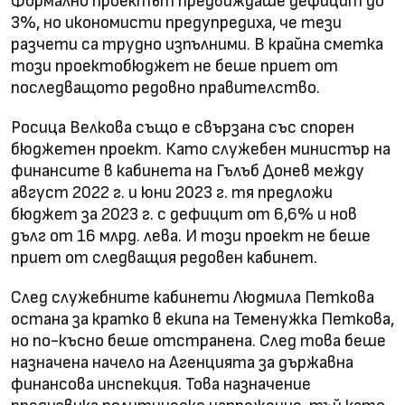
Формално проектът предвиждаше дефицит до
3%, но икономисти предупредиха, че тези
разчети са трудно изпълними. В крайна сметка
този проектобюджет не беше приет от
последващото редовно правителство.
Росица Велкова също е свързана със спорен
бюджетен проект. Като служебен министър на
финансите в кабинета на Гълъб Донев между
август 2022 г. и юни 2023 г. тя предложи
бюджет за 2023 г. с дефицит от 6,6% и нов
дълг от 16 млрд. лева. И този проект не беше
приет от следващия редовен кабинет.
След служебните кабинети Людмила Петкова
остана за кратко в екипа на Теменужка Петкова,
но по-късно беше отстранена. След това беше
назначена начело на Агенцията за държавна
финансова инспекция. Това назначение