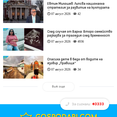
Евтим Милошев: Липсва национална
стратегия за развитие на културата
(видео)
07 август 2026
42
След случая от Варна: Второ семейство
разказва за трагедия след бременност
при същия лекар (видео)
07 август 2026
4936
Спасиха дете в беда от водите на
язовир „Правище“
07 август 2026
34
Виж още
3333
За сигнали: