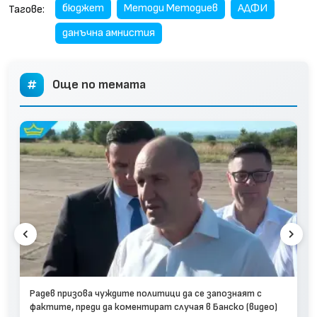
бюджет
Методи Методиев
АДФИ
Тагове:
данъчна амнистия
Още по темата
Радев призова чуждите политици да се запознаят с
фактите, преди да коментират случая в Банско (видео)