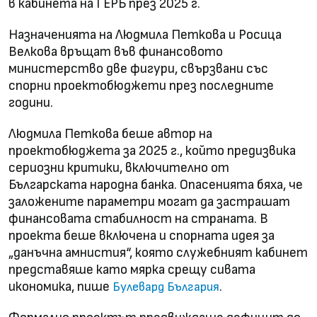
в кабинета на ГЕРБ през 2025 г.
Назначенията на Людмила Петкова и Росица
Велкова връщат във финансовото
министерство две фигури, свързвани със
спорни проектобюджети през последните
години.
Людмила Петкова беше автор на
проектобюджета за 2025 г., който предизвика
сериозни критики, включително от
Българската народна банка. Опасенията бяха, че
заложените параметри могат да застрашат
финансовата стабилност на страната. В
проекта беше включена и спорната идея за
„данъчна амнистия“, която служебният кабинет
представяше като мярка срещу сивата
икономика, пише
.
Булевард България