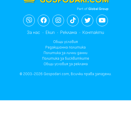
Part of
Global Group
За нас
Екип
Реклама
Контакти
Общи условия
Редакционна политика
Политика за лични данни
Политика за бисквитките
Общи условия за реклама
© 2003-2026 Gospodari.com, Всички права запазени.