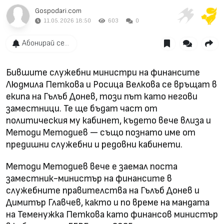
Gospodari.com
11.05.2026 18:50
603
0
Абонирай се...
Бившите служебни министри на финансите
Людмила Петкова и Росица Велкова се връщат в
екипа на Гълъб Донев, този път като негови
заместници. Те ще бъдат част от
политическия му кабинет, където вече влиза и
Методи Методиев — също познато име от
предишни служебни и редовни кабинети.
Методи Методиев вече е заемал поста
заместник-министър на финансите в
служебните правителства на Гълъб Донев и
Димитър Главчев, както и по време на мандата
на Теменужка Петкова като финансов министър