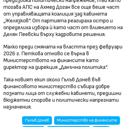
предизвика политическо напрежение, тъй като
тогава АПС на Ахмед Доган все още беше част
от управляващата коалиция зад кабинета
„Желязков“. От партията реагираха остро и
определиха избора ѝ като част от влиянието на
Делян Пеевски върху кадровите решения.
Малко преди смяната на властта през февруари
2026 г. Петкова отново се върна в
Министерството на финансите като
директор на дирекция „Данъчна политика“.
Така новият екип около Гълъб Донев във
финансовото министерство събира добре
познати лица от служебни кабинети, предишни
бюджетни спорове и политически напрегнати
назначения.
Гълъб Донев
Министерство на финансите