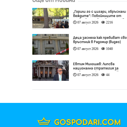
Още от Новини
„Горили го с цигари, обръснали
веждите“: Побойниците от
Пловдив остават в ареста (ви
07 август 2026
2216
Деца заснеха как пребиват сво
връстник в Радомир (видео)
07 август 2026
1040
Евтим Милошев: Липсва
национална стратегия за
развитие на културата (видео
07 август 2026
44