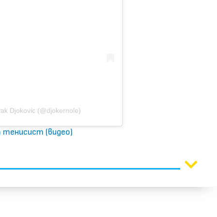
k Djokovic (@djokernole)
т тенисист (видео)