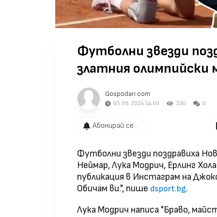
Футболни звезди поз
златния олимпийски 
Gospodari.com
05.08.2024 14:00
330
0
Абонирай се...
Футболни звезди поздравиха Нов
Неймар, Лука Модрич, Ерлинг Хо
публикация в Инстаграм на Джоко
Обичам ви.", пише
.
dsport.bg
Лука Модрич написа "Браво, майсто