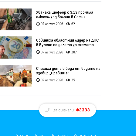
Хванаха шофьор с 3,13 промила
алкохол зад волана в София
07 август 2026
62
Обвиниха областния лидер на ДПС
в Бургас по делото за схемата
във ВиК
07 август 2026
307
Спасиха дете в беда от водите на
язовир „Правище“
07 август 2026
35
3333
За сигнали:
За нас
Екип
Реклама
Контакти