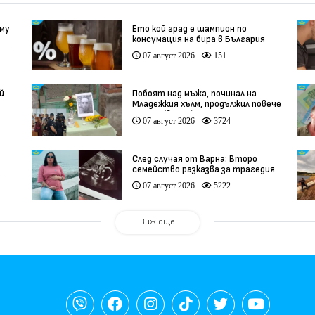
 му
Ето кой град е шампион по
консумация на бира в България
део)
07 август 2026
151
й
Побоят над мъжа, починал на
Младежкия хълм, продължил повече
от час (видео)
07 август 2026
3724
След случая от Варна: Второ
семейство разказва за трагедия
)
след бременност при същия лекар
07 август 2026
5222
(видео)
Виж още