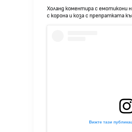
Холанд коментира с емотикони н
с корона и коза с препратката къ
Вижте тази публикац