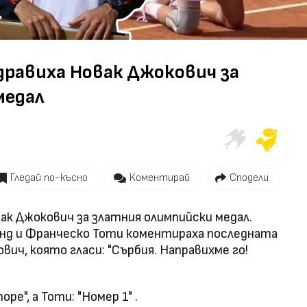
Video
дравиха Новак Джокович за
медал
Гледай по-късно
Коментирай
Сподели
ак Джокович за златния олимпийски медал.
ланд и Франческо Тоти коментираха последната
вич, която гласи: "Сърбия. Направихме го!
ре", а Тоти: "Номер 1" .