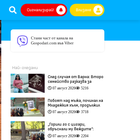
Сигнализирай!
Влизане
Стани част от канала на
Gospodari.com във Viber
Най-гледани
След случая от Варна: Второ
семейство разказва за
трагедия след бременност
07 август 2026
5216
при същия лекар (видео)
Побоят над мъжа, починал на
Младежкия хълм, продължил
повече от час (видео)
07 август 2026
3718
„Горили го с цигари,
обръснали му веждите“:
Побойниците от Пловдив
07 август 2026
2204
остават в ареста (видео)