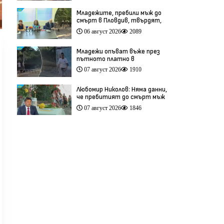
Младежите, пребили мъж до
смърт в Пловдив, твърдят,
че са „ловци на педофили”
06 август 2026
2089
(видео)
Младежи опъват въже през
пътното платно в
столичния квартал „Обеля“
07 август 2026
1910
(видео)
Любомир Николов: Няма данни,
че пребитият до смърт мъж
в Пловдив е бил педофил
07 август 2026
1846
(видео)