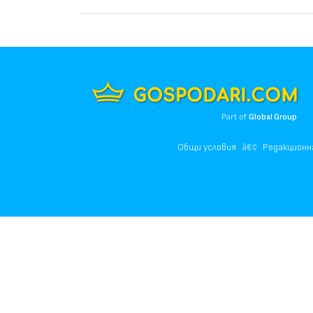
Part of
Global Group
Общи условия
Редакционн