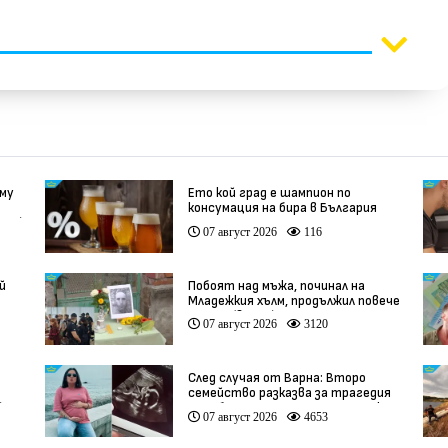
 му
Ето кой град е шампион по
консумация на бира в България
део)
07 август 2026
116
й
Побоят над мъжа, починал на
Младежкия хълм, продължил повече
от час (видео)
07 август 2026
3120
След случая от Варна: Второ
семейство разказва за трагедия
)
след бременност при същия лекар
07 август 2026
4653
(видео)