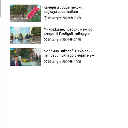
Камери и свидетелски
разкази очертават
хронологията на фаталния
06 август 2026
2089
побой край Младежкия хълм
(видео)
Младежите, пребили мъж до
смърт в Пловдив, твърдят,
че са „ловци на педофили”
06 август 2026
2029
(видео)
Любомир Николов: Няма данни,
че пребитият до смърт мъж
в Пловдив е бил педофил
07 август 2026
1596
(видео)