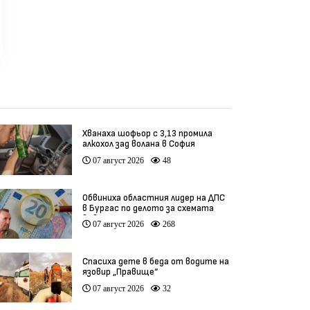
Хванаха шофьор с 3,13 промила
алкохол зад волана в София
07 август 2026
48
Обвиниха областния лидер на ДПС
в Бургас по делото за схемата
във ВиК
07 август 2026
268
Спасиха дете в беда от водите на
язовир „Правище“
07 август 2026
32