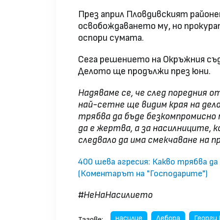
През април Пловдивският районен
освобождаването му, но прокура
оспори сумата.
Сега решението на Окръжния съд 
Делото ще продължи през юни.
Надяваме се, че след поредния о
най-сетне ще видим края на дел
трябва да бъде безкомпромисно п
да е жертва, а за насилниците, к
следвало да има смекчаване на п
400 шева агресия: Какво трябва да 
(Коментарът на "Господарите")
#НеНаНасилието
насилие
Дебора
Георги 
Тагове: