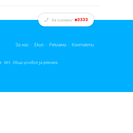
3333
За сигнали:
За нас
Екип
Реклама
Контакти
е
Общи условия за реклама