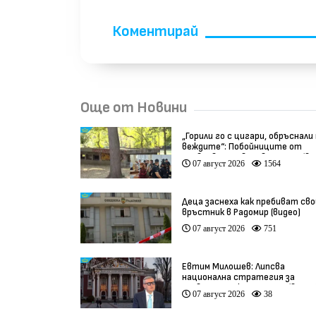
Коментирай
Още от Новини
„Горили го с цигари, обръснали
веждите“: Побойниците от
Пловдив остават в ареста (ви
07 август 2026
1564
Деца заснеха как пребиват сво
връстник в Радомир (видео)
07 август 2026
751
Евтим Милошев: Липсва
национална стратегия за
развитие на културата (видео
07 август 2026
38