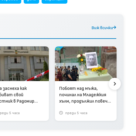
Виж всички
Люб
а заснеха как
Побоят над мъжа,
дан
биват свой
починал на Младежкия
смъ
стник в Радомир
хълм, продължил повече
бил 
ео)
от час (видео)
реди 5 часа
преди 5 часа
пр