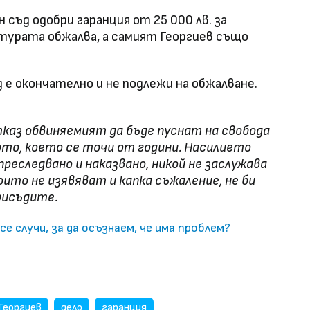
 съд одобри гаранция от 25 000 лв. за
турата обжалва, а самият Георгиев също
е окончателно и не подлежи на обжалване.
тказ обвиняемият да бъде пуснат на свобода
ото, което се точи от години. Насилието
реследвано и наказвано, никой не заслужава
оито не изявяват и капка съжаление, не би
рисъдите.
се случи, за да осъзнаем, че има проблем?
Георгиев
дело
гаранция