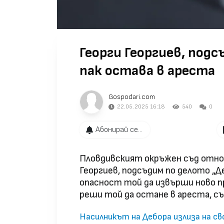
Георги Георгиев, подс
пак остава в ареста
Gospodari.com
22.05.2025 16:18
540
0
Абонирай се...
Пловдивският окръжен съд отнов
Георгиев, подсъдим по делото „Д
опасност той да извърши ново пр
реши той да остане в ареста, 
Насилникът на Дебора излиза на св