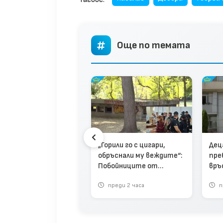
Още по темата
„Горили го с цигари,
Дец
ери и свидетелски
обръснали му веждите“:
пре
кази очертават
Побойниците от
връ
нологията на
Пловдив остават в
(вид
алния побой край
реди 1 ден
преди 2 часа
п
ареста (видео)
дежкия хълм (видео)