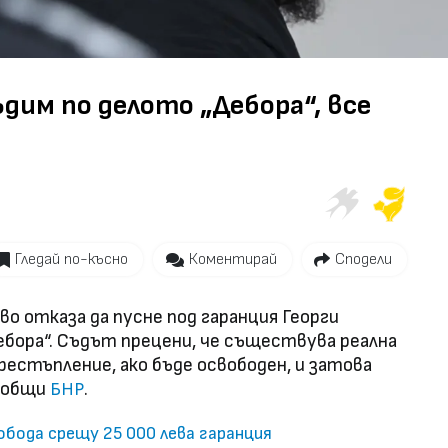
ъдим по делото „Дебора“, все
Гледай по-късно
Коментирай
Сподели
о отказа да пусне под гаранция Георги
ебора“. Съдът прецени, че съществува реална
естъпление, ако бъде освободен, и затова
съобщи
.
БНР
обода срещу 25 000 лева гаранция