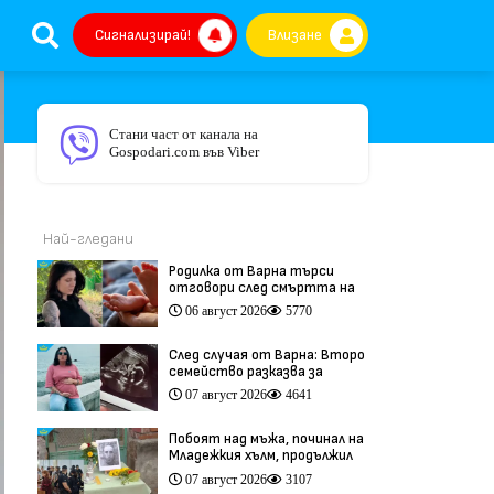
Сигнализирай!
Влизане
Стани част от канала на
Gospodari.com във Viber
Най-гледани
Родилка от Варна търси
отговори след смъртта на
бебето ѝ дни преди секцио
06 август 2026
5770
(видео)
След случая от Варна: Второ
семейство разказва за
трагедия след бременност
07 август 2026
4641
при същия лекар (видео)
Побоят над мъжа, починал на
Младежкия хълм, продължил
повече от час (видео)
07 август 2026
3107