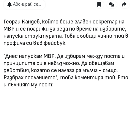
Абонирай се...
Георги Кандев, който беше главен секретар на
МВР и се погрижи за реда по време на изборите,
напуска структурата. Това съобщи лично той в
профила си във фейсбук.
"Днес напускам МВР. Да избирам между поста и
принципите си е невъзможно. Да обещавам
действия, когато се налага да мълча - също.
Разбрах посланието", това коментира той. Ето
и пълният му пост: