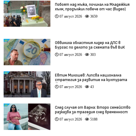
Побоят над мъжа, починал на Младежкия
хълм, продължил повече от час (видео)
07 август 2026
3659
Обвиниха областния лидер на ДПС в
Бургас по делото за схемата във ВиК
07 август 2026
303
Евтим Милошев: Липсва национална
стратегия за развитие на културата
(видео)
07 август 2026
43
След случая от Варна: Второ семейство
разказва за трагедия след бременност
при същия лекар (видео)
07 август 2026
5188