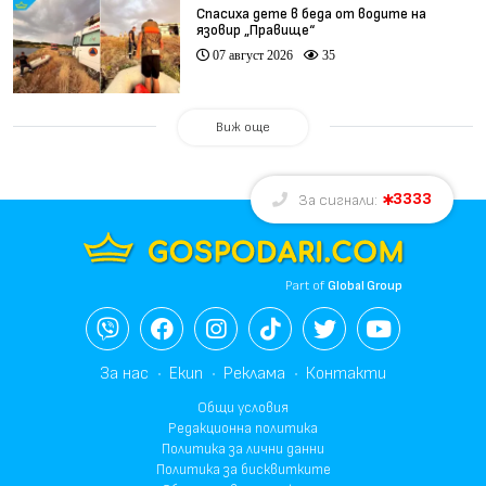
Спасиха дете в беда от водите на
язовир „Правище“
07 август 2026
35
Виж още
3333
За сигнали:
Part of
Global Group
За нас
Екип
Реклама
Контакти
Общи условия
Редакционна политика
Политика за лични данни
Политика за бисквитките