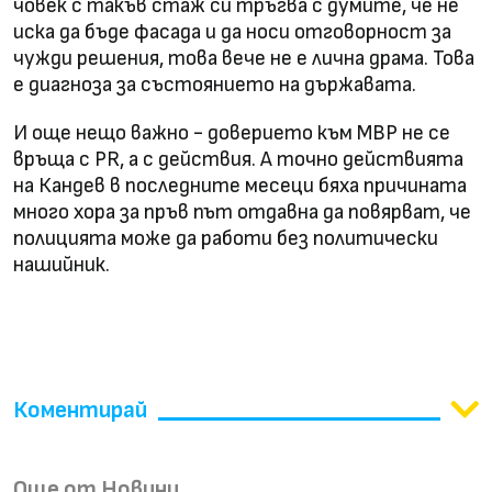
човек с такъв стаж си тръгва с думите, че не
иска да бъде фасада и да носи отговорност за
чужди решения, това вече не е лична драма. Това
е диагноза за състоянието на държавата.
И още нещо важно - доверието към МВР не се
връща с PR, а с действия. А точно действията
на Кандев в последните месеци бяха причината
много хора за пръв път отдавна да повярват, че
полицията може да работи без политически
нашийник.
Коментирай
Още от Новини