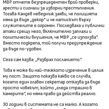
МВР отчете безпрецедентен брой проверки,
арести и сигнали за изборни престъпления.
Тогава Кандев неведнъж заяви, че полицията
няма да бъде „декор“ и че натискът върху
служителите е огромен. Последваха и публични
атаки срещу него, включително заплахи и
политически внушения, че МВР „се използва“.
Вместо подкрепа, той получи предупреждение
да бъде по-удобен.
Сега сам казва: „Разбрах посланието.“
Това е може би най-тежкото изречение в целия
му пост. Защото показва какво се случва,
когато един главен секретар отказва да бъде
просто човекът, който „гледа страшно в
камерите“, но няма право да действа реално.
30 години в системата не са малко. А когато