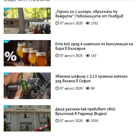
„Горили го с цигари, обръснали му
веждите“: Побойниците от Пловдив
остават в ареста (видео)
07 август 2026
2162
Ето кой град е шампион по консумация на
бира в България
07 август 2026
143
Хванаха шофьор с 3,13 промила алкохол
зад волана в София
07 август 2026
60
Деца заснеха как пребиват свой
връстник в Радомир (видео)
07 август 2026
1016