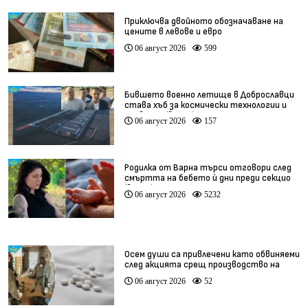
Приключва двойното обозначаване на
цените в левове и евро
06 август 2026
599
Бившето военно летище в Доброславци
става хъб за космически технологии и
иновации (видео)
06 август 2026
157
Родилка от Варна търси отговори след
смъртта на бебето ѝ дни преди секцио
(видео)
06 август 2026
5232
Осем души са привлечени като обвиняеми
след акцията срещ производство на
фентанил
06 август 2026
52