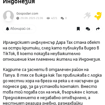
Индонезия
Gospodari.com
29.08.2025 21:06
4221
0
Абонирай се...
Ирландският инфлуенсър Дара Тах стана обект
на остри критики, след като публикува видео в
TikTok, в което показва неуважително
отношение към племенни жители на Индонезия.
Кадрите са заснети в отдалечен район на
Папуа. В тях се вижда как Тах приближава с лодка
до местни хора на брега на река и е насърчен да
поднесе дар, за да установи контакт. Вместо
това той подава сол на мъж, въоръжен с копие.
Предложението е незабавно отхвърлено, а
местният реагира гневно, размахвайки