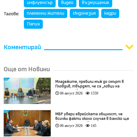
инфлуенсър
видео
възмущение
племенни жители
Индонезия
кадри
Тагове:
Папуа
Коментирай
Още от Новини
Младежите, пребили мъж до смърт в
Пловдив, твърдят, че са „ловци на
педофили” (видео)
06 август 2026
1559
МВР увери еврейската общност, че
всички факти около случая в Банско ще
бъдат изяснени (видео)
06 август 2026
145