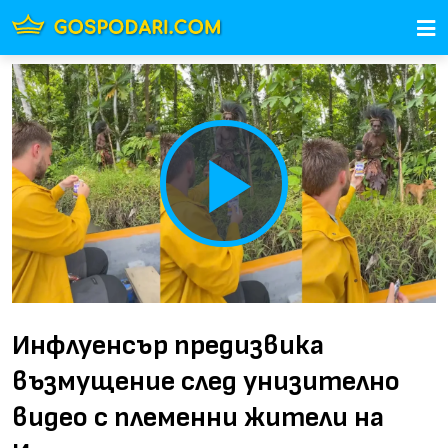
Play
Video
Инфлуенсър предизвика
възмущение след унизително
видео с племенни жители на