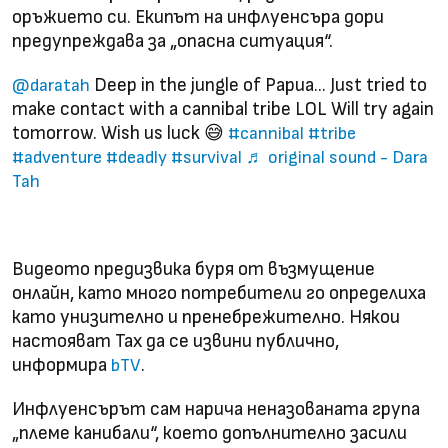
оръжието си. Екипът на инфлуенсъра дори
предупреждава за „опасна ситуация“.
Deep in the jungle of Papua... Just tried to
@daratah
make contact with a cannibal tribe LOL Will try again
tomorrow. Wish us luck 😅
#cannibal
#tribe
#adventure
#deadly
#survival
♬ original sound - Dara
Tah
Видеото предизвика буря от възмущение
онлайн, като много потребители го определиха
като унизително и пренебрежително. Някои
настояват Тах да се извини публично,
информира
.
bTV
Инфлуенсърът сам нарича неназованата група
„племе канибали“, което допълнително засили