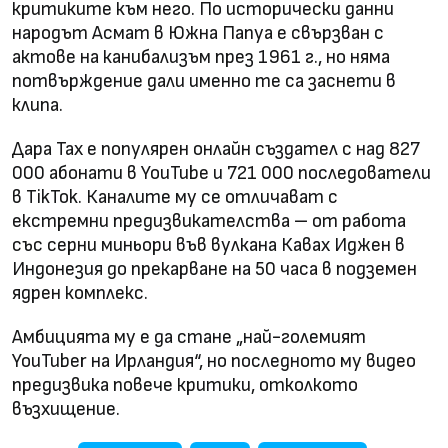
критиките към него. По исторически данни
народът Асмат в Южна Папуа е свързван с
актове на канибализъм през 1961 г., но няма
потвърждение дали именно те са заснети в
клипа.
Дара Тах е популярен онлайн създател с над 827
000 абонати в YouTube и 721 000 последователи
в TikTok. Каналите му се отличават с
екстремни предизвикателства – от работа
със серни миньори във вулкана Кавах Иджен в
Индонезия до прекарване на 50 часа в подземен
ядрен комплекс.
Амбицията му е да стане „най-големият
YouTuber на Ирландия“, но последното му видео
предизвика повече критики, отколкото
възхищение.