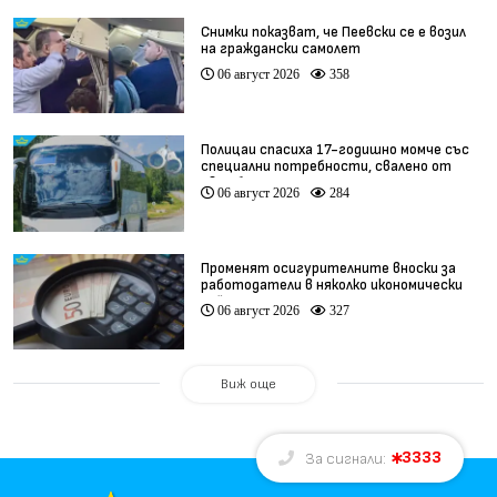
Снимки показват, че Пеевски се е возил
на граждански самолет
06 август 2026
358
Полицаи спасиха 17-годишно момче със
специални потребности, свалено от
автобус
06 август 2026
284
Променят осигурителните вноски за
работодатели в няколко икономически
дейности
06 август 2026
327
Виж още
3333
За сигнали: