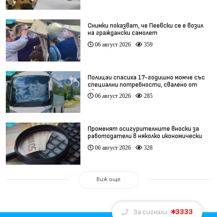
Снимки показват, че Пеевски се е возил
на граждански самолет
06 август 2026
359
Полицаи спасиха 17-годишно момче със
специални потребности, свалено от
автобус
06 август 2026
285
Променят осигурителните вноски за
работодатели в няколко икономически
дейности
06 август 2026
328
Виж още
3333
За сигнали: