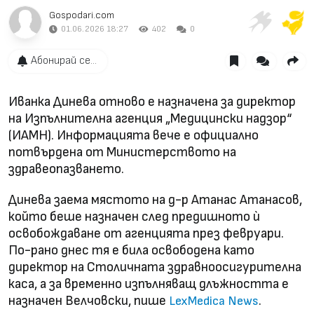
Gospodari.com
01.06.2026 18:27
402
0
Абонирай се...
Иванка Динева отново е назначена за директор
на Изпълнителна агенция „Медицински надзор“
(ИАМН). Информацията вече е официално
потвърдена от Министерството на
здравеопазването.
Динева заема мястото на д-р Атанас Атанасов,
който беше назначен след предишното ѝ
освобождаване от агенцията през февруари.
По-рано днес тя е била освободена като
директор на Столичната здравноосигурителна
каса, а за временно изпълняващ длъжността е
назначен Велчовски, пише
.
LexMedica News