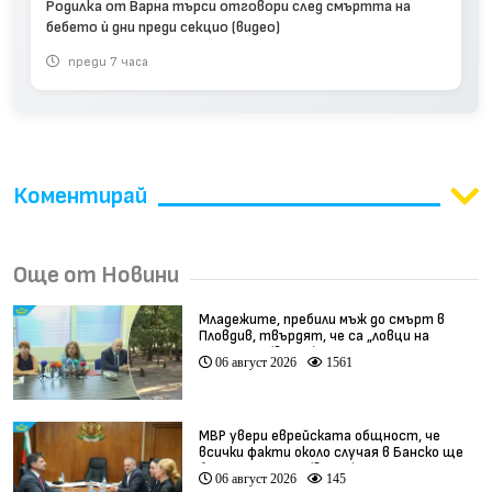
Родилка от Варна търси отговори след смъртта на
бебето ѝ дни преди секцио (видео)
преди 7 часа
Коментирай
Още от Новини
Младежите, пребили мъж до смърт в
Пловдив, твърдят, че са „ловци на
педофили” (видео)
06 август 2026
1561
МВР увери еврейската общност, че
всички факти около случая в Банско ще
бъдат изяснени (видео)
06 август 2026
145