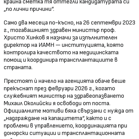
крайна сметка тя оттегли кандидатурата си
„по лични причини“.
Само два месеца по-късно, на 26 септември 2023
г., тогавашният здравен министър проф.
Христо Хинков я назначи за изпълнителен
директор на ИАМН — институцията, която
контролира качеството на медицинската
помощ и координира трансплантациите в
страната.
Престоят ѝ начело на агенцията обаче беше
прекъснат през февруари 2026 г., когато
служебният министър на здравеопазването
Михаил Околийски я освободи от поста.
Официалните мотиви бяха свързани с нужда от
„надграждане на капацитета“, както и с
проблеми в управлението, координацията при
донорски ситуации и трансплантационната