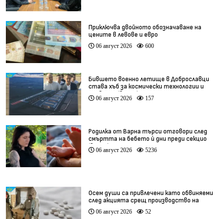
Приключва двойното обозначаване на
цените в левове и евро
06 август 2026
600
Бившето военно летище в Доброславци
става хъб за космически технологии и
иновации (видео)
06 август 2026
157
Родилка от Варна търси отговори след
смъртта на бебето ѝ дни преди секцио
(видео)
06 август 2026
5236
Осем души са привлечени като обвиняеми
след акцията срещ производство на
фентанил
06 август 2026
52