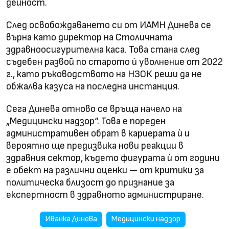
дейност.
След освобождаването си от ИАМН Динева се
върна като директор на Столичната
здравноосигурителна каса. Това стана след
съдебен развой по старото ѝ уволнение от 2022
г., като ръководството на НЗОК реши да не
обжалва казуса на последна инстанция.
Сега Динева отново се връща начело на
„Медицински надзор“. Това е пореден
административен обрат в кариерата ѝ и
вероятно ще предизвика нови реакции в
здравния сектор, където фигурата ѝ от години
е обект на различни оценки — от критики за
политическа близост до признание за
експертност в здравното администриране.
Иванка Динева
Медицински надзор