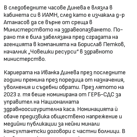
В следобедните часове Динева е влязла в
кабинета си в ИАМН, след като е изчакала д-р
Атанасов да се върне от среща в
Министерството на здравеопазването. По-
рано тя е била забелязана пред сградата на
агенцията в компанията на Борислав Петков,
началник „Човешки ресурси“ в здравното
министерство.
Кариерата на Иванка Динева през последните
години премина през поредица от назначения,
уволнения и съдебни обрати. През лятото на
2023 г. тя беше номинирана от ГЕРБ-СДС за
управител на Националната
здравноосигурителна каса. Номинацията ѝ
обаче предизвика обществено напрежение и
медийни публикации за нейни минали
консултантски договори с частни болници. В