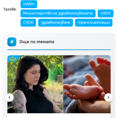
ИАМН
Тагове:
Министерство на здравеопазването
НЗОК
СЗОК
здравеопазване
трансплантации
Още по темата