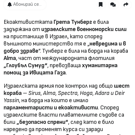
Абонирай се...
Екоактивистката
Грета Тунберг
е била
задържана от
израелските военноморски сили
на пристанище в Израел, като според
външното министерство тя е „
невредима и в
добро здраве
“. Тунберг е била на борда на кораба
Alma
, част от международната флотилия
„Глоубъл Сумуд“
, превозваща
хуманитарна
помощ за Ивицата Газа
.
Израелската армия пое контрол над общо
шест
кораба
–
Sirus, Alma, Spectra, Hoga, Adara и Deir
Yassin
, на борда на които е имало
парламентаристи и екоактивисти
. Според
израелските власти плавателните съдове са
били
„безопасно спрени“
, след като е било
наредено да променят курса си заради