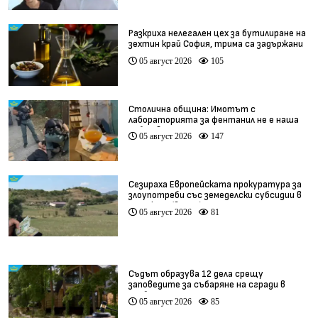
Разкриха нелегален цех за бутилиране на
зехтин край София, трима са задържани
05 август 2026
105
Столична община: Имотът с
лабораторията за фентанил не е наша
собственост
05 август 2026
147
Сезираха Европейската прокуратура за
злоупотреби със земеделски субсидии в
Кърджали (видео)
05 август 2026
81
Съдът образува 12 дела срещу
заповедите за събаряне на сгради в
„Баба Алино“
05 август 2026
85