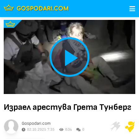
Play
Video
Израел арестува Грета Тунберг
Gospodari.com
02.10.2025 7:35
834
0