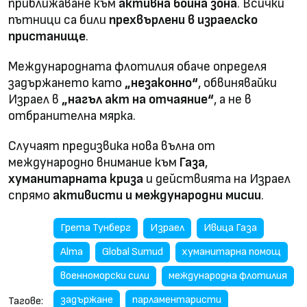
приближаване към
активна бойна зона
. Всички
пътници са били
прехвърлени в израелско
пристанище
.
Международната флотилия обаче определя
задържането като
„незаконно“
, обвинявайки
Израел в
„нагъл акт на отчаяние“
, а не в
отбранителна мярка.
Случаят предизвика нова вълна от
международно внимание към
Газа
,
хуманитарната криза
и действията на Израел
спрямо
активисти и международни мисии
.
Грета Тунберг
Израел
Ивица Газа
Alma
Global Sumud
хуманитарна помощ
военноморски сили
международна флотилия
задържане
парламентаристи
Тагове: