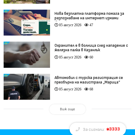
Нова безплатна платформа помага за
разпознаване на интернет измами
(видео)
05 август 2026
47
Охранител е в болница след нападение с
желязна палка в Казанлък
05 август 2026
60
Автомобил с турска регистрация се
преобърна на магистрала „Марица“
05 август 2026
68
Виж още
3333
За сигнали: