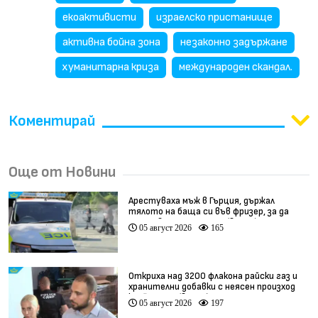
екоактивисти
израелско пристанище
активна бойна зона
незаконно задържане
хуманитарна криза
международен скандал.
Коментирай
Още от Новини
Арестуваха мъж в Гърция, държал
тялото на баща си във фризер, за да
получава пенсията му (видео)
05 август 2026
165
Откриха над 3200 флакона райски газ и
хранителни добавки с неясен произход
край София (видео)
05 август 2026
197