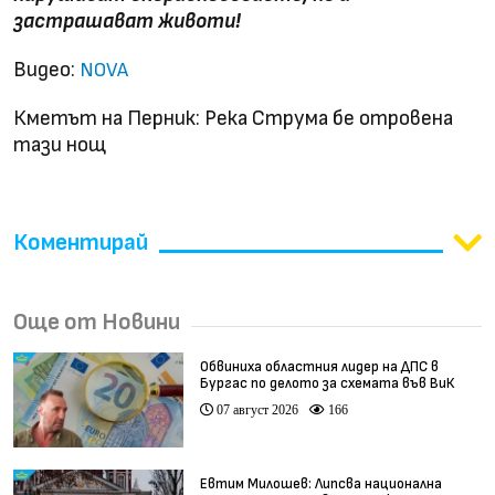
застрашават животи!
Видео:
NOVA
Кметът на Перник: Река Струма бе отровена
тази нощ
Коментирай
Още от Новини
Обвиниха областния лидер на ДПС в
Бургас по делото за схемата във ВиК
07 август 2026
166
Евтим Милошев: Липсва национална