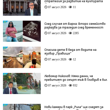
стратегия за развитие на културата
(видео)
07 август 2026
11
След случая от Варна: Второ семейство
разказва за трагедия след бременност
при същия лекар (видео)
07 август 2026
2285
Спасиха дете в беда от водите на
язовир „Правище“
07 август 2026
12
Любомир Николов: Няма данни, че
пребитият до смърт мъж в Пловдив е бил
педофил (видео)
07 август 2026
932
Нови камери в парк „Рила“ ще следят за