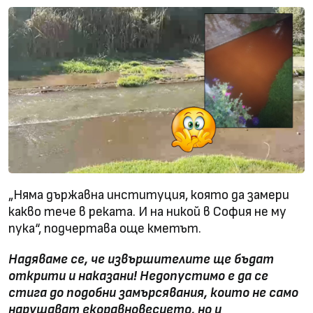
„Няма държавна институция, която да замери
какво тече в реката. И на никой в София не му
пука“, подчертава още кметът.
Надяваме се, че извършителите ще бъдат
открити и наказани! Недопустимо е да се
стига до подобни замърсявания, които не само
нарушават екоравновесието, но и