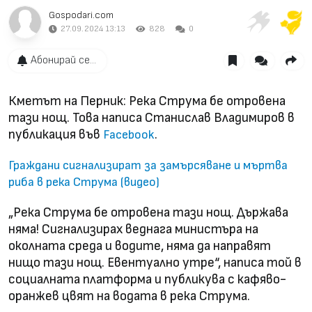
Gospodari.com
27.09.2024 13:13
828
0
Абонирай се...
Кметът на Перник: Река Струма бе отровена
тази нощ. Това написа Станислав Владимиров в
публикация във
.
Facebook
Граждани сигнализират за замърсяване и мъртва
риба в река Струма (видео)
„Река Струма бе отровена тази нощ. Държава
няма! Сигнализирах веднага министъра на
околната среда и водите, няма да направят
нищо тази нощ. Евентуално утре“, написа той в
социалната платформа и публикува с кафяво-
оранжев цвят на водата в река Струма.