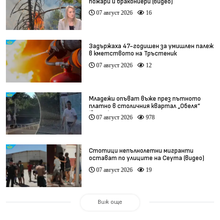
пожари и бракониери (видео)
07 август 2026
16
Задържаха 47-годишен за умишлен палеж
в кметството на Тръстеник
07 август 2026
12
Младежи опъват въже през пътното
платно в столичния квартал „Обеля“
(видео)
07 август 2026
978
Стотици непълнолетни мигранти
остават по улиците на Сеута (видео)
07 август 2026
19
Виж още