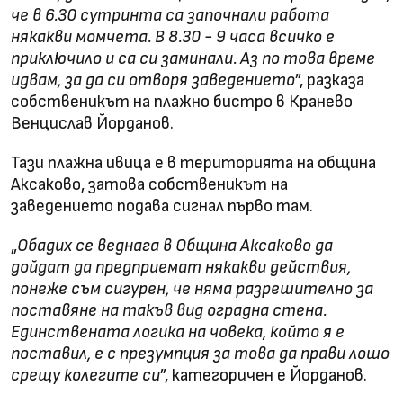
че в 6.30 сутринта са започнали работа
някакви момчета. В 8.30 - 9 часа всичко е
приключило и са си заминали. Аз по това време
идвам, за да си отворя заведението
”, разказа
собственикът на плажно бистро в Кранево
Венцислав Йорданов.
Тази плажна ивица е в територията на община
Аксаково, затова собственикът на
заведението подава сигнал първо там.
„
Обадих се веднага в Община Аксаково да
дойдат да предприемат някакви действия,
понеже съм сигурен, че няма разрешително за
поставяне на такъв вид оградна стена.
Единствената логика на човека, който я е
поставил, е с презумпция за това да прави лошо
срещу колегите си
”, категоричен е Йорданов.