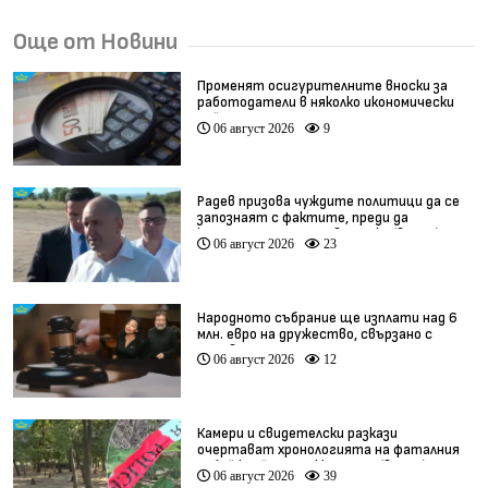
Още от Новини
Променят осигурителните вноски за
работодатели в няколко икономически
дейности
06 август 2026
9
Радев призова чуждите политици да се
запознаят с фактите, преди да
коментират случая в Банско (видео)
06 август 2026
23
Народното събрание ще изплати над 6
млн. евро на дружество, свързано с
Баневи
06 август 2026
12
Камери и свидетелски разкази
очертават хронологията на фаталния
побой край Младежкия хълм (видео)
06 август 2026
39