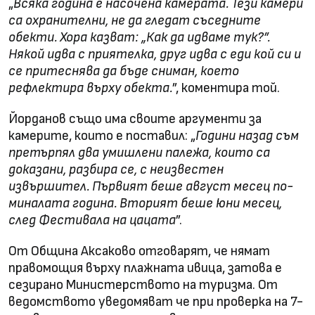
„
Всяка година е насочена камерата. Тези камери
са охранителни, не да гледат съседните
обекти. Хора казват: „Как да идваме тук?”.
Някой идва с приятелка, друг идва с еди кой си и
се притеснява да бъде сниман, което
рефлектира върху обекта.
”, коментира той.
Йорданов също има своите аргументи за
камерите, които е поставил: „
Години назад съм
претърпял два умишлени палежа, които са
доказани, разбира се, с неизвестен
извършител. Първият беше август месец по-
миналата година. Вторият беше юни месец,
след Фестивала на цацата
”.
От Община Аксаково отговарят, че нямат
правомощия върху плажната ивица, затова е
сезирано Министерството на туризма. От
ведомството уведомяват че при проверка на 7-