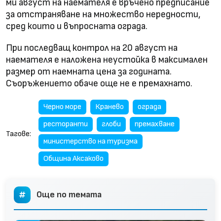
ми август на наемателя е връчено предписание
за отстраняване на множество нередности,
сред които и въпросната ограда.
При последващ контрол на 20 август на
наемателя е наложена неустойка в максимален
размер от наемната цена за годината.
Съоръжението обаче още не е премахнато.
Черно море
Кранево
ограда
ресторанти
глоби
премахване
Тагове:
министерство на туризма
Община Аксаково
Още по темата