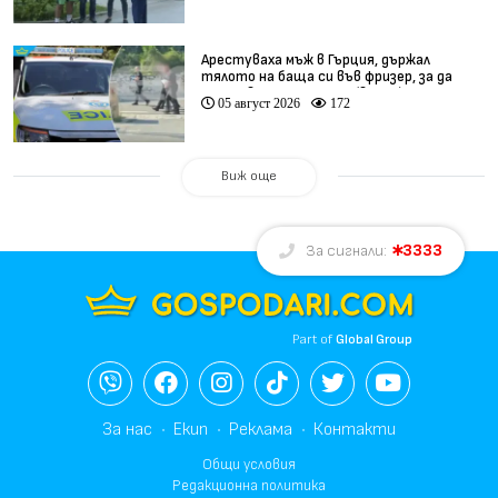
Арестуваха мъж в Гърция, държал
тялото на баща си във фризер, за да
получава пенсията му (видео)
05 август 2026
172
Виж още
3333
За сигнали:
Part of
Global Group
За нас
Екип
Реклама
Контакти
Общи условия
Редакционна политика