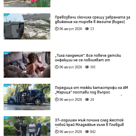
Превозвачи скочиха срещу забраната за
движение на тирове в жегите (видео)
06 август 2026
13
„Тиха пандемия“: Все повече детски
инфекции не се повлияват от
антибиотици
06 август 2026
101
Поредица от тежки катастрофи на АМ
„Марица“ постави под въпрос
безопасността по магистралата (видео)
06 август 2026
24
37-годишен мъж почина след жесток
побой край Младежкия хълм в Пловдив
(видео)
06 август 2026
842