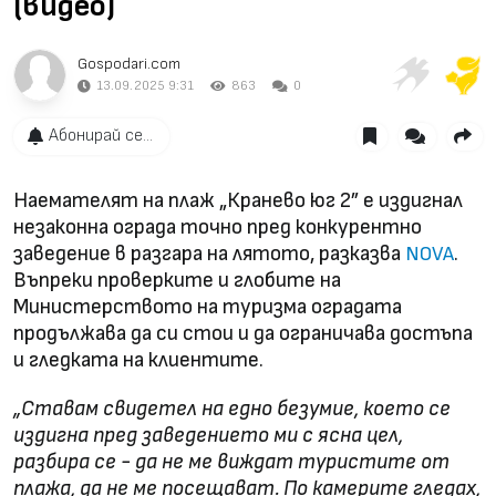
(видео)
Gospodari.com
13.09.2025 9:31
863
0
Абонирай се...
Наемателят на плаж „Кранево юг 2” е издигнал
незаконна ограда точно пред конкурентно
заведение в разгара на лятото, разказва
.
NOVA
Въпреки проверките и глобите на
Министерството на туризма оградата
продължава да си стои и да ограничава достъпа
и гледката на клиентите.
„Ставам свидетел на едно безумие, което се
издигна пред заведението ми с ясна цел,
разбира се - да не ме виждат туристите от
плажа, да не ме посещават. По камерите гледах,