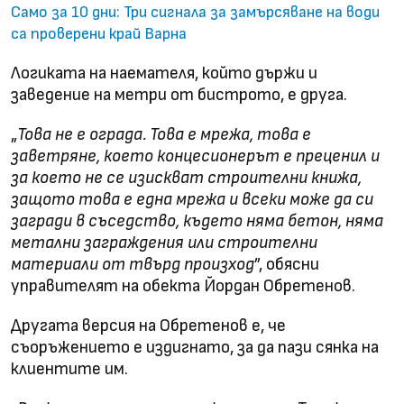
Само за 10 дни: Три сигнала за замърсяване на води
са проверени край Варна
Логиката на наемателя, който държи и
заведение на метри от бистрото, е друга.
„
Това не е ограда. Това е мрежа, това е
заветряне, което концесионерът е преценил и
за което не се изискват строителни книжа,
защото това е една мрежа и всеки може да си
загради в съседство, където няма бетон, няма
метални заграждения или строителни
материали от твърд произход
”, обясни
управителят на обекта Йордан Обретенов.
Другата версия на Обретенов е, че
съоръжението е издигнато, за да пази сянка на
клиентите им.