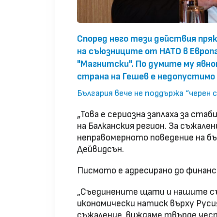
Според него тези действия пр
на съюзниците от НАТО в Европа
"Магнитски". По думите му явн
страна на Гешев е недопустимо 
България вече не поддържа “черен 
„Това е сериозна заплаха за ста
на Балканския регион. За съжален
неправомерното поведение на бъ
Дейвидсън.
Писмото е адресирано до финан
„Съединените щати и нашите съ
икономически натиск върху Русия
съжаление, виждаме твърде чест