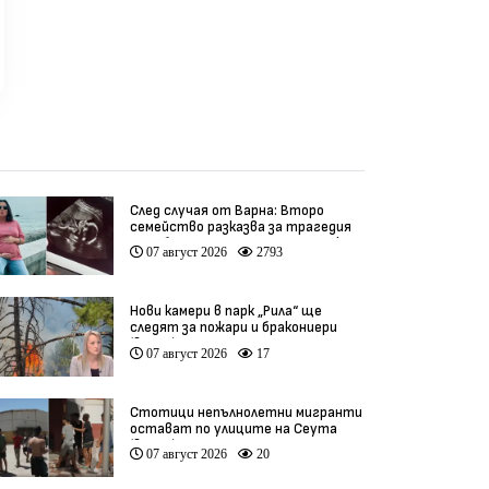
След случая от Варна: Второ
семейство разказва за трагедия
след бременност при същия лекар
07 август 2026
2793
(видео)
Нови камери в парк „Рила“ ще
следят за пожари и бракониери
(видео)
07 август 2026
17
Стотици непълнолетни мигранти
остават по улиците на Сеута
(видео)
07 август 2026
20