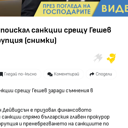
Video
поискал санкции срещу Гешев
рупция (снимки)
Гледай по-късно
Коментирай
Сподели
нкции срещу Гешев заради съмнения в
н Дейвидсън е призовал финансовото
санкции спрямо българския главен прокурор
орупция и пренебрегването на санкциите по