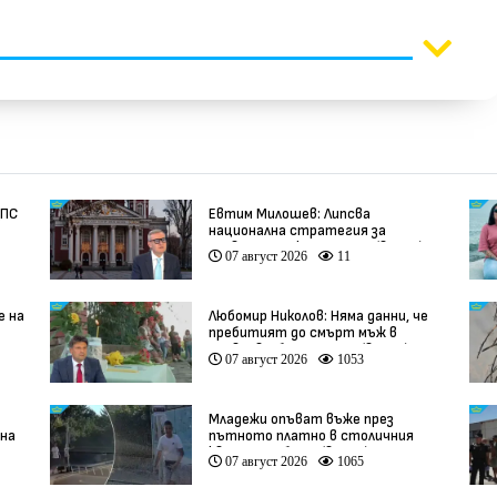
ДПС
Евтим Милошев: Липсва
национална стратегия за
развитие на културата (видео)
07 август 2026
11
е на
Любомир Николов: Няма данни, че
пребитият до смърт мъж в
Пловдив е бил педофил (видео)
07 август 2026
1053
Младежи опъват въже през
на
пътното платно в столичния
квартал „Обеля“ (видео)
07 август 2026
1065