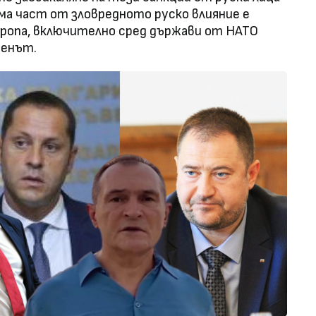
ма част от зловредното руско влияние е
ропа, включително сред държави от НАТО
менът.