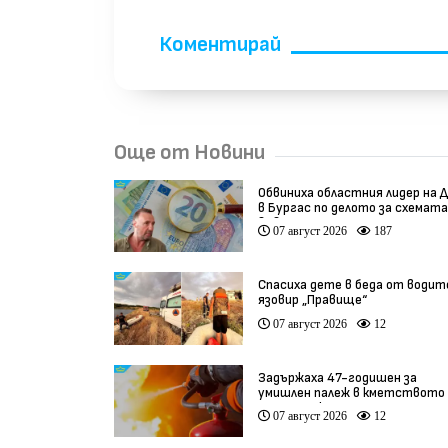
Коментирай
Още от Новини
Обвиниха областния лидер на 
в Бургас по делото за схемата
във ВиК
07 август 2026
187
Спасиха дете в беда от водит
язовир „Правище“
07 август 2026
12
Задържаха 47-годишен за
умишлен палеж в кметството 
Тръстеник
07 август 2026
12