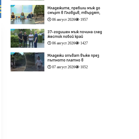
(видео)
Младежите, пребили мъж до
смърт в Пловдив, твърдят,
че са „ловци на педофили”
06 август 2026
1957
(видео)
37-годишен мъж почина след
жесток побой край
Младежкия хълм в Пловдив
06 август 2026
1427
(видео)
Младежи опъват въже през
пътното платно в
столичния квартал „Обеля“
07 август 2026
1052
(видео)