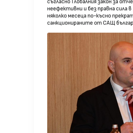
съгласно Глобалния закон за отч
неефективни и без правна сила в
няколко месеца по-късно прекрат
санкционираните от САЩ българс