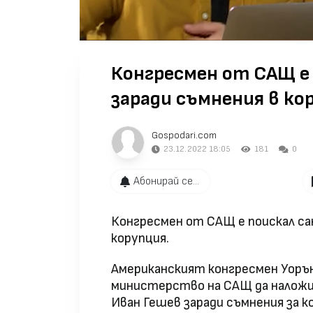
Конгресмен от САЩ е 
заради съмнения в ко
Gospodari.com
23.12.2022 18:05
181
0
Абонирай се...
Конгресмен от САЩ е поискал са
корупция.
Американският конгресмен Уоръ
министерство на САЩ да наложи 
Иван Гешев заради съмнения за к