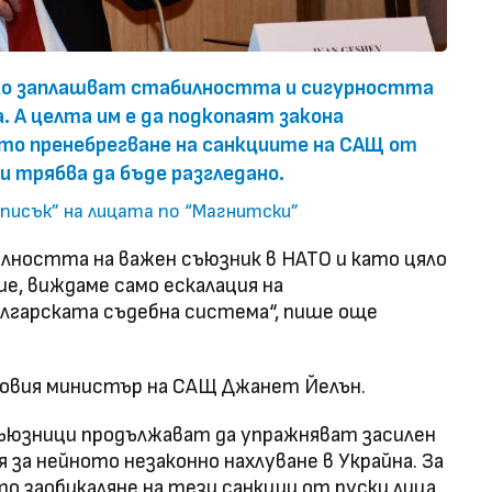
яко заплашват стабилността и сигурността
. А целта им е да подкопаят закона
ото пренебрегване на санкциите на САЩ от
и трябва да бъде разгледано.
списък” на лицата по “Магнитски”
билността на важен съюзник в НАТО и като цяло
ие, виждаме само ескалация на
лгарската съдебна система“, пише още
совия министър на САЩ Джанет Йелън.
юзници продължават да упражняват засилен
 за нейното незаконно нахлуване в Украйна. За
о заобикаляне на тези санкции от руски лица