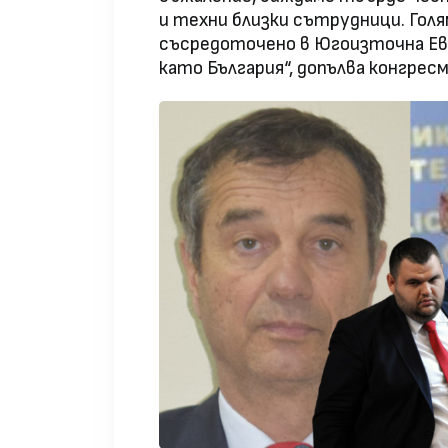
и техни близки сътрудници. Голя
съсредоточено в Югоизточна Ев
като България“, допълва конгрес