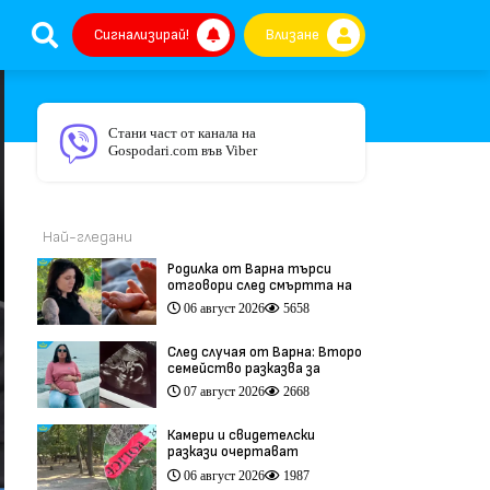
Сигнализирай!
Влизане
Стани част от канала на
Gospodari.com във Viber
Най-гледани
Родилка от Варна търси
отговори след смъртта на
бебето ѝ дни преди секцио
06 август 2026
5658
(видео)
След случая от Варна: Второ
семейство разказва за
трагедия след бременност
07 август 2026
2668
при същия лекар (видео)
Камери и свидетелски
разкази очертават
хронологията на фаталния
06 август 2026
1987
побой край Младежкия хълм