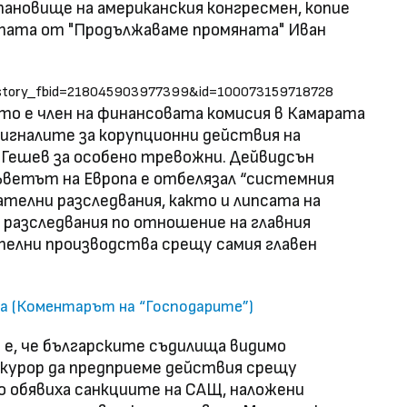
становище на американския конгресмен, копие
ата от "Продължаваме промяната" Иван
p?story_fbid=218045903977399&id=100073159718728
то е член на финансовата комисия в Камарата
игналите за корупционни действия на
н Гешев за особено тревожни. Дейвидсън
Съветът на Европа е отбелязал “системния
телни разследвания, както и липсата на
разследвания по отношение на главния
ателни производства срещу самия главен
ма (Коментарът на “Господарите”)
е, че българските съдилища видимо
рокурор да предприеме действия срещу
о обявиха санкциите на САЩ, наложени