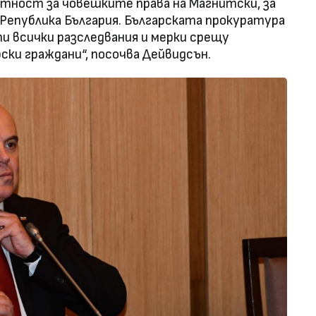
етност за човешките права на Магнитски, за
 Република България. Българската прокуратура
и всички разследвания и мерки срещу
ки граждани“, посочва Дейвидсън.