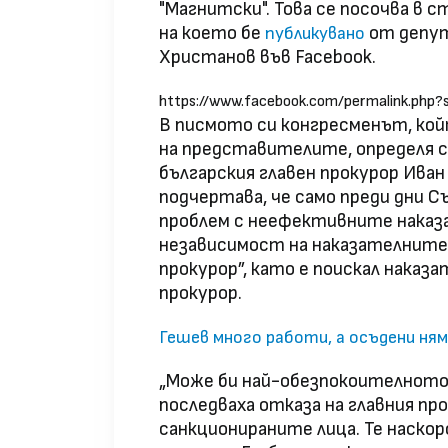
"Магнитски". Това се посочва в 
на което бе
от депут
публикувано
Христанов във Facebook.
https://www.facebook.com/permalink.ph
В писмото си конгресменът, кой
на представителите, определя с
българския главен прокурор Ива
подчертава, че само преди дни 
проблем с неефективните наказа
независимост на наказателните 
прокурор”, като е поискал наказ
прокурор.
Гешев много работи, а осъдени ня
„Може би най-обезпокоителното 
последваха отказа на главния п
санкционираните лица. Те наскор