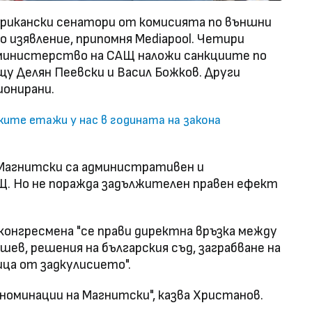
ерикански сенатори от комисията по външни
о изявление, припомня Mediapool. Четири
министерство на САЩ наложи санкциите по
щу Делян Пеевски и Васил Божков. Други
ионирани.
оките етажи у нас в годината на закона
о Магнитски са административен и
. Но не поражда задължителен правен ефект
конгресмена "се прави директна връзка между
ев, решения на българския съд, заграбване на
ица от задкулисието".
"номинации на Магнитски", казва Христанов.