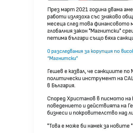
През март 2021 година двама ам
работи излязоха със знаково общ
месеца след това финансовото 
глобалния закон "Магнитски" сре
петима българи също бяха санкц
0 разследвания за корупция по вис
“Магнитски”
Гешев е казвал, че санкциите п
политически инструмент на САЩ
в България.
Според Христанов в писмото на 
поведението и действията на Геш
бизнеси и покровителство над л
"Това е може би намек за новите 