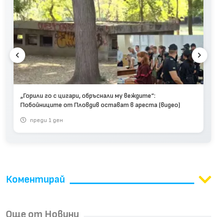
„Горили го с цигари, обръснали му веждите“:
Побойниците от Пловдив остават в ареста (видео)
преди 1 ден
Коментирай
Още от Новини