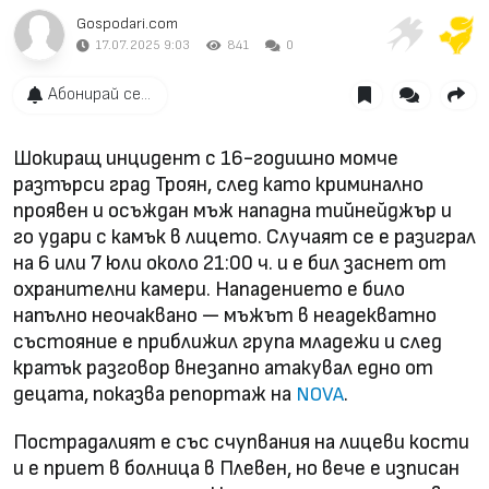
Gospodari.com
17.07.2025 9:03
841
0
Абонирай се...
Шокиращ инцидент с 16-годишно момче
разтърси град Троян, след като криминално
проявен и осъждан мъж нападна тийнейджър и
го удари с камък в лицето. Случаят се е разиграл
на 6 или 7 юли около 21:00 ч. и е бил заснет от
охранителни камери. Нападението е било
напълно неочаквано — мъжът в неадекватно
състояние е приближил група младежи и след
кратък разговор внезапно атакувал едно от
децата, показва репортаж на
.
NOVA
Пострадалият е със счупвания на лицеви кости
и е приет в болница в Плевен, но вече е изписан