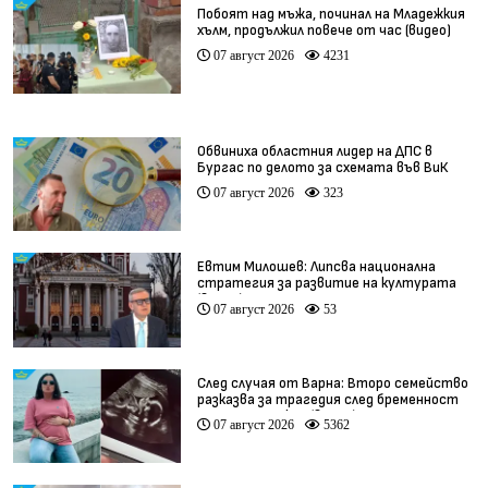
Побоят над мъжа, починал на Младежкия
хълм, продължил повече от час (видео)
07 август 2026
4231
Обвиниха областния лидер на ДПС в
Бургас по делото за схемата във ВиК
07 август 2026
323
Евтим Милошев: Липсва национална
стратегия за развитие на културата
(видео)
07 август 2026
53
След случая от Варна: Второ семейство
разказва за трагедия след бременност
при същия лекар (видео)
07 август 2026
5362