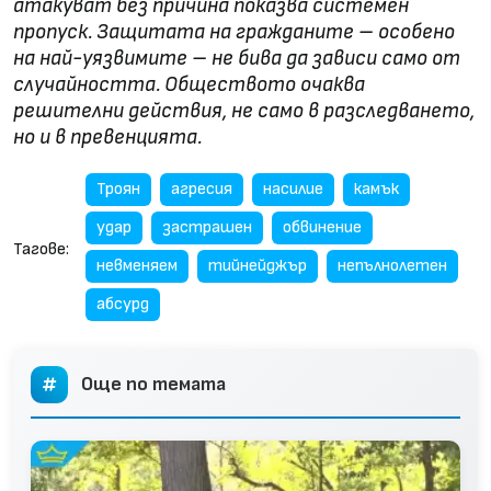
атакуват без причина показва системен
пропуск. Защитата на гражданите – особено
на най-уязвимите – не бива да зависи само от
случайността. Обществото очаква
решителни действия, не само в разследването,
но и в превенцията.
Троян
агресия
насилие
камък
удар
застрашен
обвинение
Тагове:
невменяем
тийнейджър
непълнолетен
абсурд
Още по темата