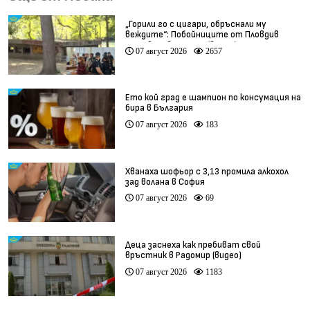
„Горили го с цигари, обръснали му
веждите“: Побойниците от Пловдив
остават в ареста (видео)
07 август 2026
2657
Ето кой град е шампион по консумация на
бира в България
07 август 2026
183
Хванаха шофьор с 3,13 промила алкохол
зад волана в София
07 август 2026
69
Деца заснеха как пребиват свой
връстник в Радомир (видео)
07 август 2026
1183