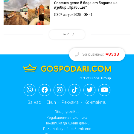
Спасиха дете в беда от водите на
язовир „Правище“
07 август 2026
41
Виж още
3333
За сигнали:
Part of
Global Group
За нас
Екип
Реклама
Контакти
Общи условия
Редакционна политика
Политика за лични данни
Политика за бисквитките