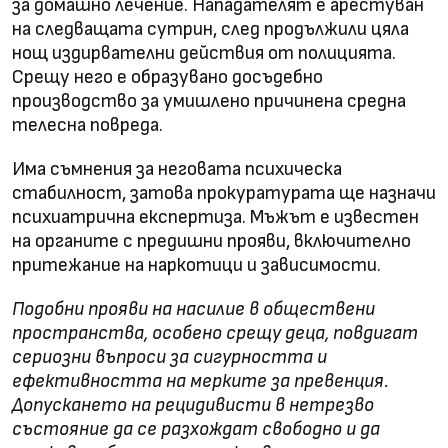
за домашно лечение. Нападателят е арестуван
на следващата сутрин, след продължили цяла
нощ издирвателни действия от полицията.
Срещу него е образувано досъдебно
производство за умишлено причинена средна
телесна повреда.
Има съмнения за неговата психическа
стабилност, затова прокуратурата ще назначи
психиатрична експертиза. Мъжът е известен
на органите с предишни прояви, включително
притежание на наркотици и зависимости.
Подобни прояви на насилие в обществени
пространства, особено срещу деца, повдигат
сериозни въпроси за сигурността и
ефективността на мерките за превенция.
Допускането на рецидивисти в нетрезво
състояние да се разхождат свободно и да