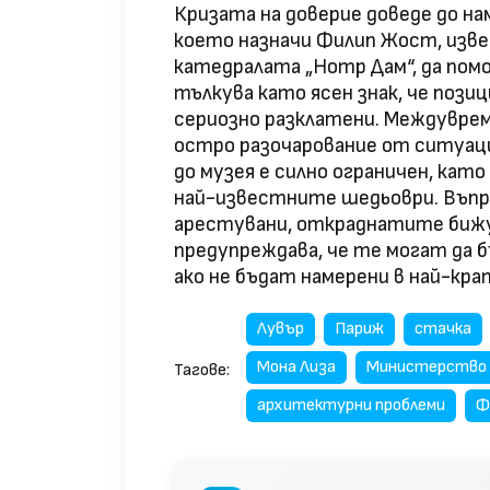
Кризата на доверие доведе до 
което назначи Филип Жост, изве
катедралата „Нотр Дам“, да помог
тълкува като ясен знак, че поз
сериозно разклатени. Междувре
остро разочарование от ситуа
до музея е силно ограничен, кат
най-известните шедьоври. Въпре
арестувани, откраднатите бижу
предупреждава, че те могат да б
ако не бъдат намерени в най-кра
Лувър
Париж
стачка
Мона Лиза
Министерство 
Тагове:
архитектурни проблеми
Ф