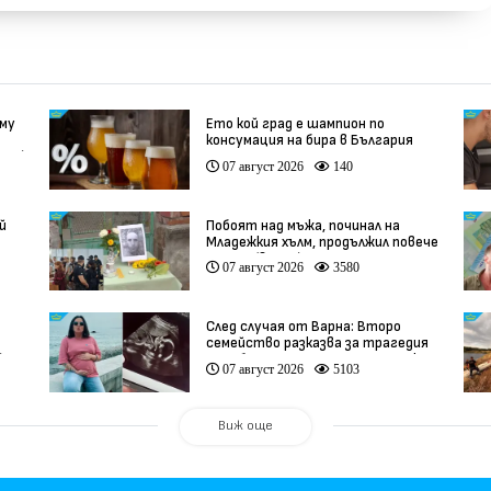
 му
Ето кой град е шампион по
консумация на бира в България
део)
07 август 2026
140
й
Побоят над мъжа, починал на
Младежкия хълм, продължил повече
от час (видео)
07 август 2026
3580
След случая от Варна: Второ
семейство разказва за трагедия
)
след бременност при същия лекар
07 август 2026
5103
(видео)
Виж още