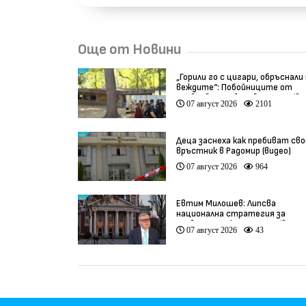
Още от Новини
„Горили го с цигари, обръснали
веждите“: Побойниците от
Пловдив остават в ареста (ви
07 август 2026
2101
Деца заснеха как пребиват сво
връстник в Радомир (видео)
07 август 2026
964
Евтим Милошев: Липсва
национална стратегия за
развитие на културата (видео
07 август 2026
43