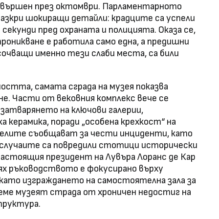
извършен през октомври. Парламентарното
разкри шокиращи детайли: крадците са успели
 секунди пред охраната и полицията. Оказа се,
проникване е работила само една, а предишни
сочващи именно тези слаби места, са били
остта, самата сграда на музея показва
не. Части от вековния комплекс вече се
 затварянето на ключови галерии,
 керамика, поради „особена крехкост“ на
елите съобщават за чести инциденти, като
т случаите са повредили стотици исторически
астоящия президент на Лувъра Лоранс де Кар
ях ръководството е фокусирано върху
, като изграждането на самостоятелна зала за
реме музеят страда от хроничен недостиг на
труктура.