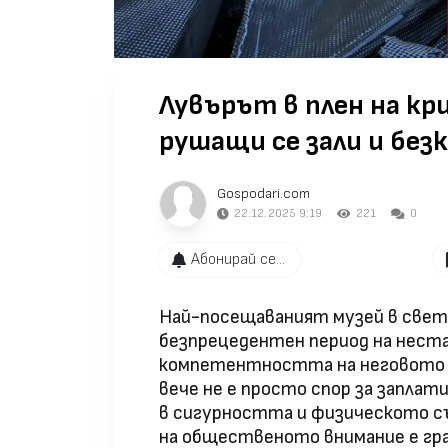
Лувърът в плен на кр
рушащи се зали и без
Gospodari.com
22.12.2025 9:19
221
0
Абонирай се...
Най-посещаваният музей в света
безпрецедентен период на нест
компетентността на неговото у
вече не е просто спор за заплати
в сигурността и физическото с
на общественото внимание е гра