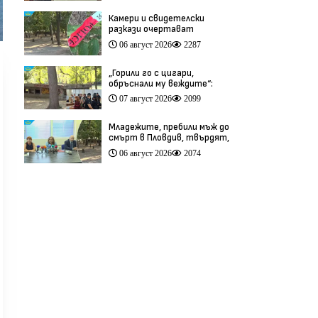
Камери и свидетелски
разкази очертават
хронологията на фаталния
06 август 2026
2287
побой край Младежкия хълм
(видео)
„Горили го с цигари,
обръснали му веждите“:
Побойниците от Пловдив
07 август 2026
2099
остават в ареста (видео)
Младежите, пребили мъж до
смърт в Пловдив, твърдят,
че са „ловци на педофили”
06 август 2026
2074
(видео)