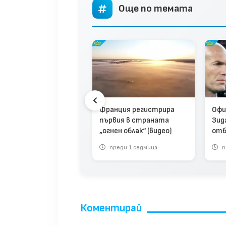
Още по темата
ин Льо Пен обяви, че
Франция регистрира
Офи
 пак ще се
първия в страната
Зид
дидатира за
„огнен облак“ (видео)
отб
зидент на Франция
део)
реди 4 седмици
преди 1 седмица
п
Коментирай