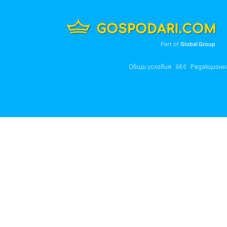
Part of
Global Group
Общи условия
Редакционн