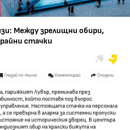
Video
изи: Между зрелищни обири,
крайни стачки
Гледай по-късно
Коментирай
Сподели
, парижкият Лувър, преминава през
абилност, който поставя под въпрос
правление. Настоящата стачка на персонала
, а се превърна в аларма за системни пропуски
ъстояние на историческия дворец. В центъра
ндиозният обир на кралски бижута на