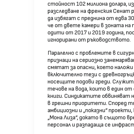
стойност 102 милиона долара, 
разследване на френския Сенат 
да избягат с преднина от едва 30
че от двете камери в зоната на 
одити от 2017 и 2019 година, по
игнорирани от ръководството.
Паралелно с проблемите в сигурн
признаци на сериозно занемарява
смятат за опасни, което наложи
включително тези с древногръцка
носещите подови греди. Служит
течове на вода, които в един о
книги. Синдикатите обвиняват н
в грешни приоритети. Според т
амбициозни и „показни“ проекти
„Мона Лиза“, докато в същото в
персонал и разпадаща се инфрас