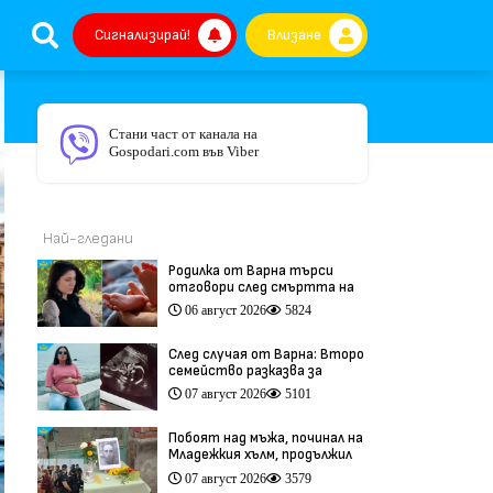
Сигнализирай!
Влизане
Стани част от канала на
Gospodari.com във Viber
Най-гледани
Родилка от Варна търси
отговори след смъртта на
бебето ѝ дни преди секцио
06 август 2026
5824
(видео)
След случая от Варна: Второ
семейство разказва за
трагедия след бременност
07 август 2026
5101
при същия лекар (видео)
Побоят над мъжа, починал на
Младежкия хълм, продължил
повече от час (видео)
07 август 2026
3579