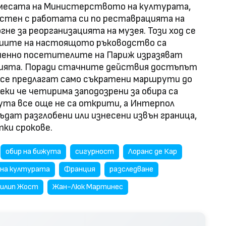
намесата на Министерството на културата,
стен с работата си по реставрацията на
не за реорганизацията на музея. Този ход се
ициите на настоящото ръководство са
менно посетителите на Париж изразяват
цията. Поради стачните действия достъпът
о се предлагат само съкратени маршрути до
ки че четирима заподозрени за обира са
та все още не са открити, а Интерпол
ъдат разглобени или изнесени извън граница,
тки срокове.
обир на бижута
сигурност
Лоранс де Кар
на културата
Франция
разследване
илип Жост
Жан-Люк Мартинес