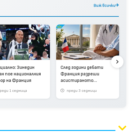
Виж всички
Фра
изв
жег
циално: Зинедин
След години дебати
ан пое националния
Франция разреши
ор на Франция
асистираното
самоубийство
реди 1 седмица
преди 3 седмици
п