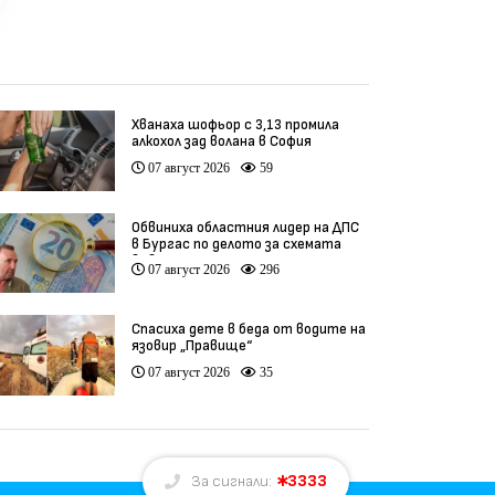
Хванаха шофьор с 3,13 промила
алкохол зад волана в София
07 август 2026
59
Обвиниха областния лидер на ДПС
в Бургас по делото за схемата
във ВиК
07 август 2026
296
Спасиха дете в беда от водите на
язовир „Правище“
07 август 2026
35
3333
За сигнали: