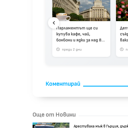
гария е №1 в ЕС по
лика между
утатска и
Парламентът ще си
Де
имална заплата
купува кафе, чай,
сък
део)
бонбони и ядки за над 86
вак
хил. евро
реди 1 месец
преди 2 дни
п
Коментирай
Още от Новини
Арестуваха мъж в Гърция, дър