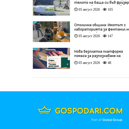
тялото на баща си във фризер,
да получава пенсията му (виде
05 август 2026
165
Столична община: Имотът с
лабораторията за фентанил н
наша собственост
05 август 2026
147
Нова безплатна платформа
помага за разпознаване на
интернет измами (видео)
05 август 2026
48
Part of
Global Group