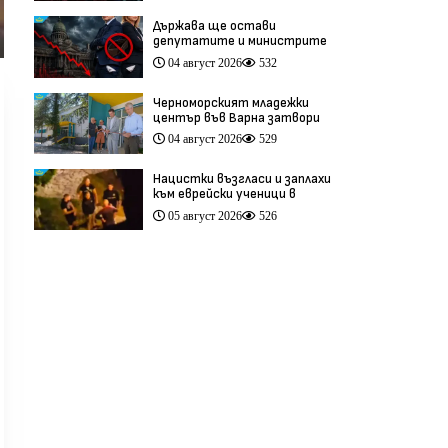
антиевропейска кампания
Държава ще остави
депутатите и министрите
си без заплати, ако
04 август 2026
532
бюджетът е на червено
Черноморският младежки
център във Варна затвори
врати ден след откриването
04 август 2026
529
си (видео)
Нацистки възгласи и заплахи
към еврейски ученици в
Банско разтърсиха Италия
05 август 2026
526
(видео)