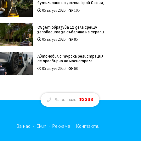
бутилиране на зехтин край София,
трима са задържани
05 август 2026
105
Съдът образува 12 дела срещу
заповедите за събаряне на сгради
в „Баба Алино“
05 август 2026
85
Автомобил с турска регистрация
се преобърна на магистрала
„Марица“
05 август 2026
68
3333
За сигнали:
За нас
Екип
Реклама
Контакти