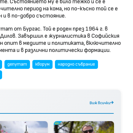
ите. Състоянието му е било тежко и се е
чително период на кома, но по-късно той се е
 и в по-добро състояние.
тат от Бургас. Той е роден през 1964 г. в
н Дилов. Завършил е журналистика в Софийския
н опит в медиите и политиката, включително
амента и в различни политически формации.
депутат
кворум
народно събрание
Виж всички