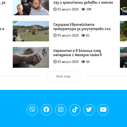
 за
газ и хранителни добавки с неясен
о)
произход край София (видео)
05 август 2026
198
Сезираха Европейската
е е
прокуратура за злоупотреби със
земеделски субсидии в Кърджали
05 август 2026
81
(видео)
Охранител е в болница след
нападение с желязна палка в
Казанлък
05 август 2026
60
Виж още