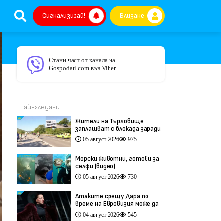
Сигнализирай!
Влизане
Стани част от канала на
Gospodari.com във Viber
Най-гледани
Жители на Търговище
заплашват с блокада заради
опасен участък на пътя
05 август 2026
975
София–Варна (видео)
Морски животни, готови за
селфи (видео)
05 август 2026
730
Атаките срещу Дара по
време на Евровизия може да
са били част от
04 август 2026
545
координирана