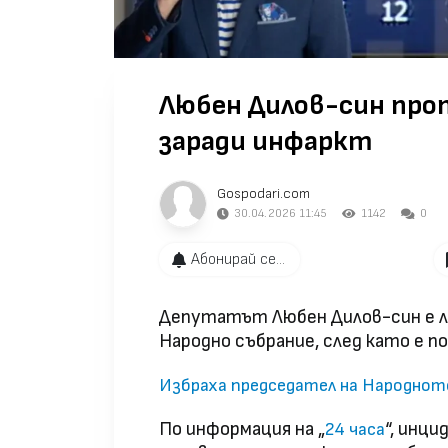
Любен Дилов-син проп
заради инфаркт
Gospodari.com
30.04.2026 11:45
1142
0
Абонирай се...
Депутатът Любен Дилов-син е л
Народно събрание, след като е п
Избраха председател на Народното
По информация на „
“, инци
24 часа