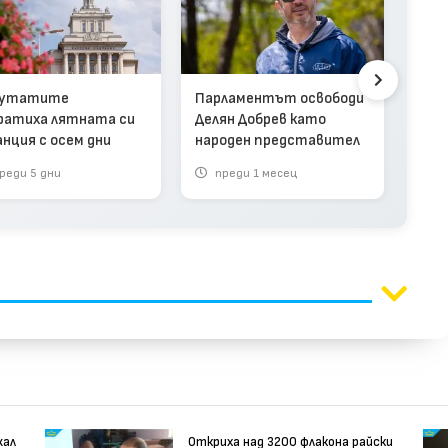
Кра
72-
про
путатите
Парламентът освободи
ратиха лятната си
Делян Добрев като
анция с осем дни
народен представител
реди 5 дни
преди 1 месец
п
жал
Откриха над 3200 флакона райски