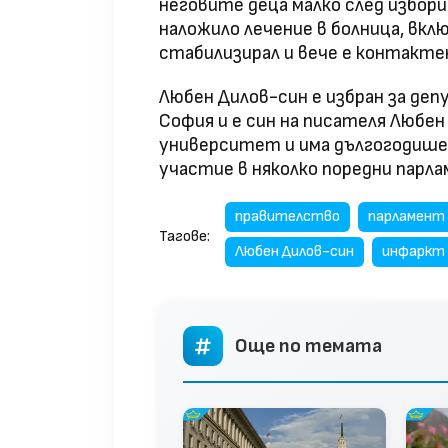
неговите деца малко след избор
наложило лечение в болница, вклю
стабилизирал и вече е контактен
Любен Дилов-син е избран за депу
София и е син на писателя Любе
университет и има дългогодише
участие в няколко поредни парл
правителство
парламент
Тагове:
Любен Дилов-син
инфаркт
Още по темата