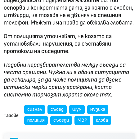
видеозаписа в подкрепа на жалбите си. Той
оспорва и конкретната дата, за която е глобен,
и твърди, че тогава не е звънял на спешния
телефон. Мъжът има право да обжалва глобата.
От полицията уточняват, че когато са
установявали нарушения, са съставяни
протоколи на съседите.
Подобни неразбирателства между съседи са
често срещани. Нужно ли е обаче ситуацията
да ескалира, за да може полицията да вземе
истински мерки срещу граждани, които
системно тормозят хората около тях.
сигнал
съсед
шум
музика
Тагове:
полиция
съседи
МВР
глоба