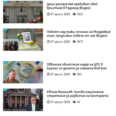
Деца заснеха как пребиват свой
връстник в Радомир (видео)
07 август 2026
1021
Побоят над мъжа, починал на Младежкия
хълм, продължил повече от час (видео)
07 август 2026
3671
Обвиниха областния лидер на ДПС в
Бургас по делото за схемата във ВиК
07 август 2026
303
Евтим Милошев: Липсва национална
стратегия за развитие на културата
(видео)
07 август 2026
43