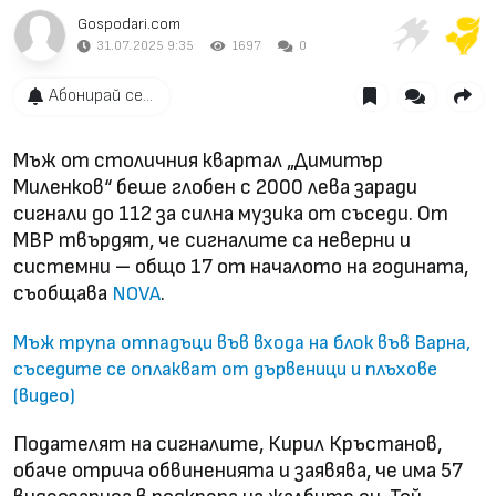
Gospodari.com
31.07.2025 9:35
1697
0
Абонирай се...
Мъж от столичния квартал „Димитър
Миленков“ беше глобен с 2000 лева заради
сигнали до 112 за силна музика от съседи. От
МВР твърдят, че сигналите са неверни и
системни – общо 17 от началото на годината,
съобщава
.
NOVA
Мъж трупа отпадъци във входа на блок във Варна,
съседите се оплакват от дървеници и плъхове
(видео)
Подателят на сигналите, Кирил Кръстанов,
обаче отрича обвиненията и заявява, че има 57