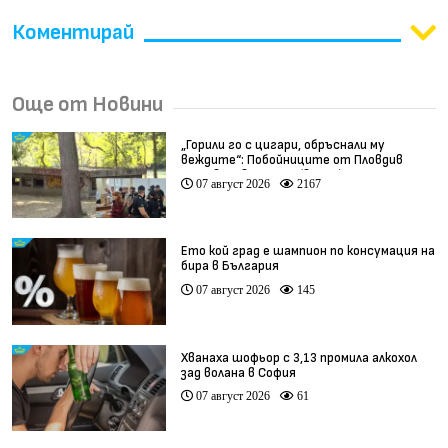
Коментирай
Още от Новини
„Горили го с цигари, обръснали му
веждите“: Побойниците от Пловдив
остават в ареста (видео)
07 август 2026
2167
Ето кой град е шампион по консумация на
бира в България
07 август 2026
145
Хванаха шофьор с 3,13 промила алкохол
зад волана в София
07 август 2026
61