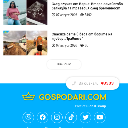
След случая от Варна: Второ семейство
разказва за трагедия след бременност
при същия лекар (видео)
07 август 2026
5192
Спасиха дете в беда от водите на
язовир „Правище“
07 август 2026
35
Виж още
3333
За сигнали:
Part of
Global Group